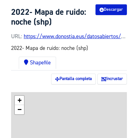
2022- Mapa de ruido:
Descargar
noche (shp)
URL:
https://www.donostia.eus/datosabiertos/recursos/ruido-noche/bisorea%3F&layers=INGURUMENA_4176_14
2022- Mapa de ruido: noche (shp)
Shapefile
Pantalla completa
Incrustar