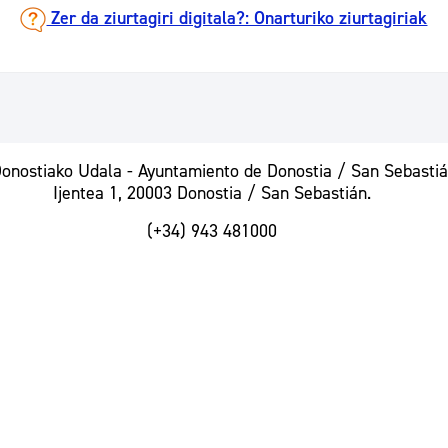
Zer da ziurtagiri digitala?: Onarturiko ziurtagiriak
nostiako Udala - Ayuntamiento de Donostia / San Sebasti
Ijentea 1, 20003 Donostia / San Sebastián.
(+34) 943 481000