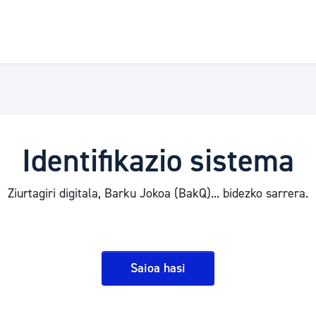
Identifikazio sistema
Ziurtagiri digitala, Barku Jokoa (BakQ)... bidezko sarrera.
Saioa hasi