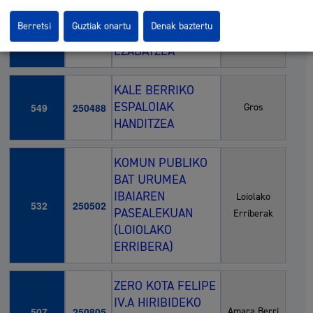
NATURALEK
554
250890
Hiri guztia
ERAGINDAKO
Berretsi
Guztiak onartu
Denak baztertu
NARRIADURAK
EZABATZEA
KALE BERRIKO
ESPALOIAK
549
250488
Gros
HANDITZEA
KOMUN PUBLIKO
BAT URUMEA
IBAIAREN
Loiolako
532
250502
PASEALEKUAN
Erriberak
(LOIOLAKO
ERRIBERA)
ZERO KOTA FELIPE
IV.A HIRIBIDEKO
507
250805
Amara Berri