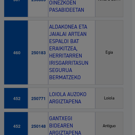
OINEZKOEN
PASABIDEETAN
ALDAKONEA ETA
JAIALAI ARTEAN
ESPALOI BAT
ERAIKITZEA,
460
250183
Egia
HERRITARREN
IRISGARRITASUN
SEGURUA
BERMATZEKO
LOIOLA AUZOKO
452
250771
Loiola
ARGIZTAPENA
GANTXEGI
BIDEAREN
452
250148
Antiguo
ARGIZTAPENA