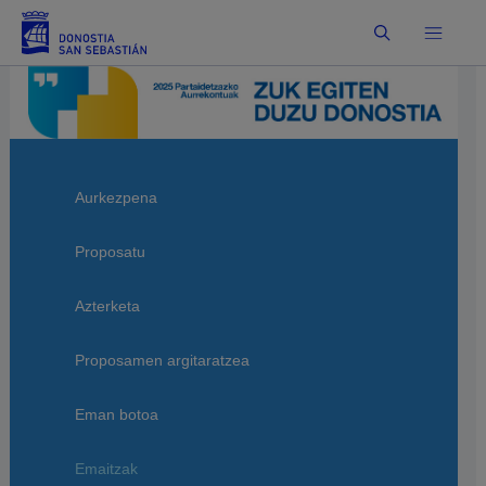
Bilatu
Aurkezpena
Proposatu
Azterketa
Proposamen argitaratzea
Eman botoa
Emaitzak