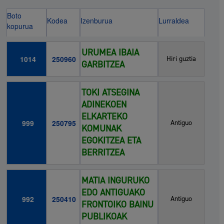
Boto
Kodea
Izenburua
Lurraldea
kopurua
URUMEA IBAIA
1014
250960
Hiri guztia
GARBITZEA
TOKI ATSEGINA
ADINEKOEN
ELKARTEKO
999
250795
Antiguo
KOMUNAK
EGOKITZEA ETA
BERRITZEA
MATIA INGURUKO
EDO ANTIGUAKO
992
250410
Antiguo
FRONTOIKO BAINU
PUBLIKOAK