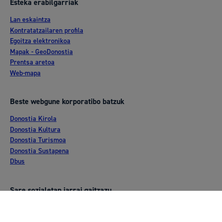
Esteka erabilgarriak
Lan eskaintza
Kontratatzailaren profila
Egoitza elektronikoa
Mapak - GeoDonostia
Prentsa aretoa
Web-mapa
Beste webgune korporatibo batzuk
Donostia Kirola
Donostia Kultura
Donostia Turismoa
Donostia Sustapena
Dbus
Sare sozialetan jarrai gaitzazu