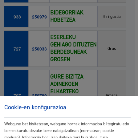
BIDEGORRIAK
938
250979
Hiri guztia
HOBETZEA
ESERLEKU
GEHIAGO DITUZTEN
727
250033
Gros
BERDEGUNEAK
GROSEN
GURE BIZITZA
ADINEKOEN
ELKARTEKO
707
250799
Amara
KOMUNAK
EGOKITZEA ETA
Cookie-en konfigurazioa
BERRITZEA
Webgune bat bisitatzean, webgune horrek informazioa biltegiratu edo
URUMEA
berreskuratu dezake bere nabigatzailean (normalean, cookie
moduan). Informazio hori izan daiteke zuri buruzkoa, zure