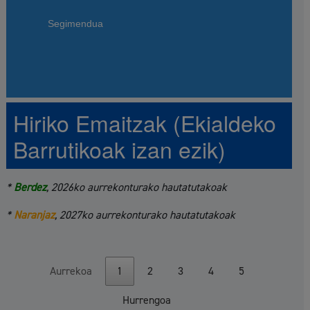
Segimendua
Hiriko Emaitzak (Ekialdeko
Barrutikoak izan ezik)
*
Berdez
, 2026ko aurrekonturako hautatutakoak
*
Naranjaz
, 2027ko aurrekonturako hautatutakoak
Aurrekoa
1
2
3
4
5
Hurrengoa