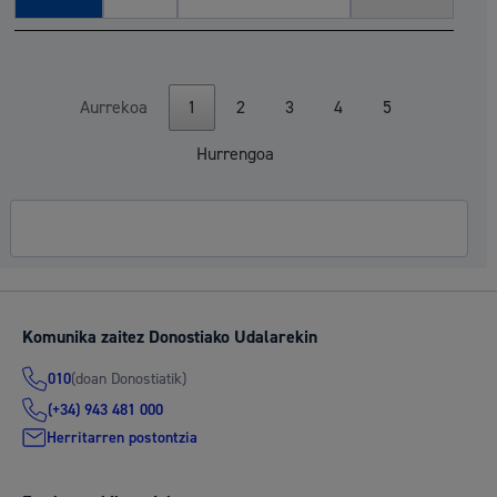
Aurrekoa
1
2
3
4
5
Hurrengoa
Komunika zaitez Donostiako Udalarekin
(doan Donostiatik)
010
(+34) 943 481 000
Herritarren postontzia