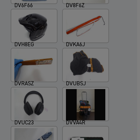
DV6F66
DV8F6Z
DVH8EG
DVKA6J
DVRASZ
DVUBSJ
DVUC23
DVVA4R