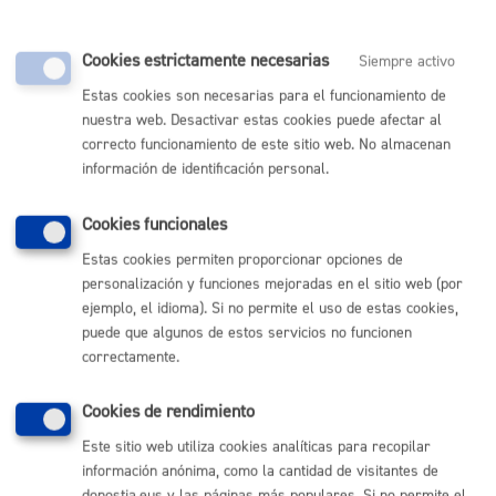
Cookies estrictamente necesarias
Siempre activo
Estas cookies son necesarias para el funcionamiento de
nuestra web. Desactivar estas cookies puede afectar al
DWH8NV
DWLGP8
correcto funcionamiento de este sitio web. No almacenan
información de identificación personal.
Cookies funcionales
Estas cookies permiten proporcionar opciones de
DWPAFK
DWQD2W
personalización y funciones mejoradas en el sitio web (por
¿Dónde y cómo recoger los objetos perdidos?
ejemplo, el idioma). Si no permite el uso de estas cookies,
puede que algunos de estos servicios no funcionen
Para recoger cualquier objeto y/o documento deberá
correctamente.
seguir los pasos aquí indicados:
Cookies de rendimiento
Pasos a seguir
Este sitio web utiliza cookies analíticas para recopilar
información anónima, como la cantidad de visitantes de
Volver