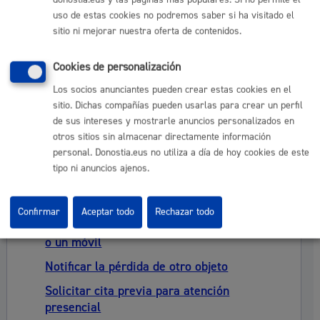
donostia.eus y las páginas más populares. Si no permite el
uso de estas cookies no podremos saber si ha visitado el
sitio ni mejorar nuestra oferta de contenidos.
Nota informativa
El catálogo de objetos se actualiza una vez al día.
Cookies de personalización
Los objetos hallados en los autobuses pasan a la
inspección al día siguiente y los que se recogen en
Los socios anunciantes pueden crear estas cookies en el
los demás sitios (Brecha, Garbera….) una vez por
sitio. Dichas compañías pueden usarlas para crear un perfil
semana.
de sus intereses y mostrarle anuncios personalizados en
Acuda a la Guardia Municipal para otro tipo de
objetos.
otros sitios sin almacenar directamente información
personal. Donostia.eus no utiliza a día de hoy cookies de este
tipo ni anuncios ajenos.
GUARDIA MUNICIPAL
Confirmar
Aceptar todo
Rechazar todo
Denunciar la pérdida de documentación
o un móvil
Notificar la pérdida de otro objeto
Solicitar cita previa para atención
presencial