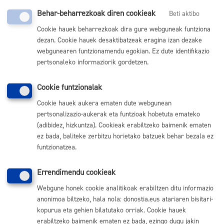
Itxi fitxa
Behar-beharrezkoak diren cookieak
Beti aktibo
Dokumentuak
Cookie hauek beharrezkoak dira gure webguneak funtziona
dezan. Cookie hauek desaktibatzeak eragina izan dezake
Hemen aurkituko dituzue, modifikatuak izan diren
webgunearen funtzionamendu egokian. Ez dute identifikazio
ordenan, eskaintzarekin loturiko dokumentuak:
pertsonaleko informaziorik gordetzen.
OINARRI OROKORRAK ETA ESPEZIFIKOAK
:
Cookie funtzionalak
FOMENTO BASES GENERALES_eu.pdf
Cookie hauek aukera ematen dute webgunean
FOMENTO BASES ESPECIFICAS-ANEXO 1_TDEC_eu.pdf
pertsonalizazio-aukerak eta funtzioak hobetuta emateko
(adibidez, hizkuntza). Cookieak erabiltzeko baimenik ematen
ez bada, baliteke zerbitzu horietako batzuek behar bezala ez
« Itzuli
funtzionatzea.
Errendimendu cookieak
Webgune honek cookie analitikoak erabiltzen ditu informazio
LAN ESKAINTZA:
anonimoa biltzeko, hala nola: donostia.eus atariaren bisitari-
kopurua eta gehien bilatutako orriak. Cookie hauek
Listado de Oferta Pública de Empleo (OPE)
erabiltzeko baimenik ematen ez bada, ezingo dugu jakin