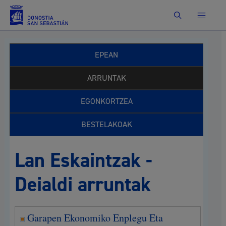
Bilatu
EPEAN
ARRUNTAK
EGONKORTZEA
BESTELAKOAK
Lan Eskaintzak -
Deialdi arruntak
Garapen Ekonomiko Enplegu Eta