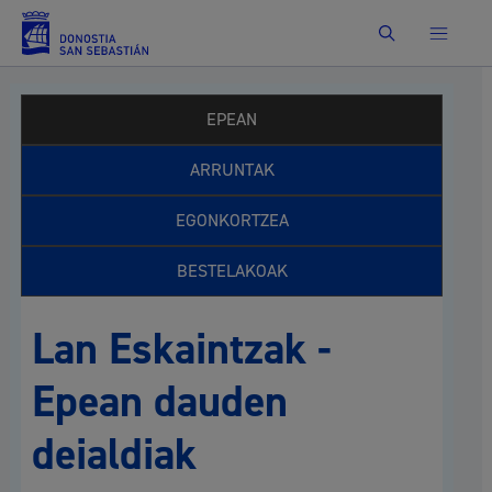
Bilatu
EPEAN
ARRUNTAK
EGONKORTZEA
BESTELAKOAK
Lan Eskaintzak -
Epean dauden
deialdiak