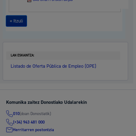
« Itzuli
LAN ESKAINTZA:
Listado de Oferta Pública de Empleo (OPE)
Komunika zaitez Donostiako Udalarekin
(doan Donostiatik)
010
(+34) 943 481 000
Herritarren postontzia