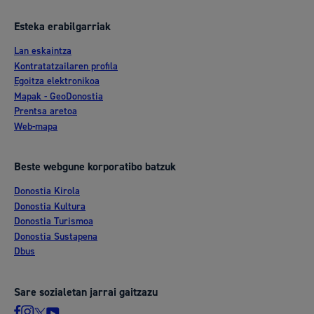
Esteka erabilgarriak
Lan eskaintza
Kontratatzailaren profila
Egoitza elektronikoa
Mapak - GeoDonostia
Prentsa aretoa
Web-mapa
Beste webgune korporatibo batzuk
Donostia Kirola
Donostia Kultura
Donostia Turismoa
Donostia Sustapena
Dbus
Sare sozialetan jarrai gaitzazu