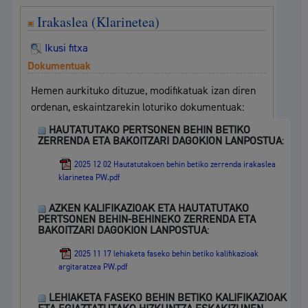
Irakaslea (Klarinetea)
Ikusi fitxa
Dokumentuak
Hemen aurkituko dituzue, modifikatuak izan diren
ordenan, eskaintzarekin loturiko dokumentuak:
HAUTATUTAKO PERTSONEN BEHIN BETIKO
ZERRENDA ETA BAKOITZARI DAGOKION LANPOSTUA
:
2025 12 02 Hautatutakoen behin betiko zerrenda irakaslea
klarinetea PW.pdf
AZKEN KALIFIKAZIOAK ETA HAUTATUTAKO
PERTSONEN BEHIN-BEHINEKO ZERRENDA ETA
BAKOITZARI DAGOKION LANPOSTUA
:
2025 11 17 lehiaketa faseko behin betiko kalifikazioak
argitaratzea PW.pdf
LEHIAKETA FASEKO BEHIN BETIKO KALIFIKAZIOAK