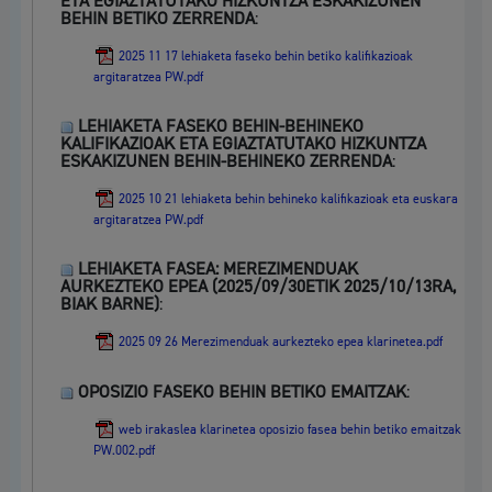
ETA EGIAZTATUTAKO HIZKUNTZA ESKAKIZUNEN
BEHIN BETIKO ZERRENDA
:
2025 11 17 lehiaketa faseko behin betiko kalifikazioak
argitaratzea PW.pdf
LEHIAKETA FASEKO BEHIN-BEHINEKO
KALIFIKAZIOAK ETA EGIAZTATUTAKO HIZKUNTZA
ESKAKIZUNEN BEHIN-BEHINEKO ZERRENDA
:
2025 10 21 lehiaketa behin behineko kalifikazioak eta euskara
argitaratzea PW.pdf
LEHIAKETA FASEA: MEREZIMENDUAK
AURKEZTEKO EPEA (2025/09/30ETIK 2025/10/13RA,
BIAK BARNE)
:
2025 09 26 Merezimenduak aurkezteko epea klarinetea.pdf
OPOSIZIO FASEKO BEHIN BETIKO EMAITZAK
:
web irakaslea klarinetea oposizio fasea behin betiko emaitzak
PW.002.pdf