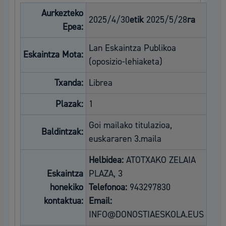
Aurkezteko
2025/4/30
etik
2025/5/28
ra
Epea:
Lan Eskaintza Publikoa
Eskaintza Mota:
(oposizio-lehiaketa)
Txanda:
Librea
Plazak:
1
Goi mailako titulazioa,
Baldintzak:
euskararen 3.maila
Helbidea:
ATOTXAKO ZELAIA
Eskaintza
PLAZA, 3
honekiko
Telefonoa:
943297830
kontaktua:
Email:
INFO@DONOSTIAESKOLA.EUS