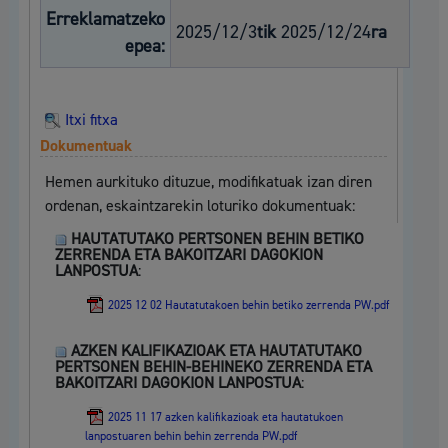
Erreklamatzeko
2025/12/3
tik
2025/12/24
ra
epea:
Itxi fitxa
Dokumentuak
Hemen aurkituko dituzue, modifikatuak izan diren
ordenan, eskaintzarekin loturiko dokumentuak:
HAUTATUTAKO PERTSONEN BEHIN BETIKO
ZERRENDA ETA BAKOITZARI DAGOKION
LANPOSTUA
:
2025 12 02 Hautatutakoen behin betiko zerrenda PW.pdf
AZKEN KALIFIKAZIOAK ETA HAUTATUTAKO
PERTSONEN BEHIN-BEHINEKO ZERRENDA ETA
BAKOITZARI DAGOKION LANPOSTUA
:
2025 11 17 azken kalifikazioak eta hautatukoen
lanpostuaren behin behin zerrenda PW.pdf