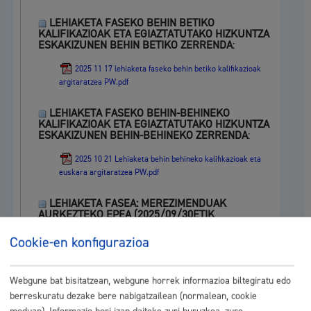
LEHIAKETA FASEKO BEHIN BETIKO
KALIFIKAZIOAK ETA EGIAZTATUTAKO HIZKUNTZA
ESKAKIZUNEN BEHIN BETIKO ZERRENDA
:
2025 11 17 lehiaketa faseko behin betiko kalifikazioak
argitaratzea PW.pdf
LEHIAKETA FASEKO BEHIN-BEHINEKO
KALIFIKAZIOAK ETA EGIAZTATUTAKO HIZKUNTZA
ESKAKIZUNEN BEHIN-BEHINEKO ZERRENDA
:
2025 10 21 Lehiaketa behin behineko kalifikazioak eta
euskara argitaratzea PW.pdf
LEHIAKETA FASEA: MEREZIMENDUAK
AURKEZTEKO EPEA (2025/09/30ETIK
2025/10/13RA, BIAK BARNE)
:
Cookie-en konfigurazioa
2025 09 26 Merezimenduak aurkezteko epea
biolontxeloa.pdf
Webgune bat bisitatzean, webgune horrek informazioa biltegiratu edo
OPOSIZIO FASEKO BEHIN BETIKO EMAITZAK
:
berreskuratu dezake bere nabigatzailean (normalean, cookie