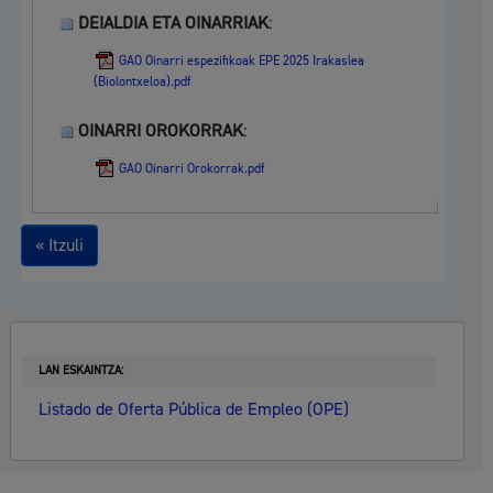
DEIALDIA ETA OINARRIAK
:
GAO Oinarri espezifikoak EPE 2025 Irakaslea
(Biolontxeloa).pdf
OINARRI OROKORRAK
:
GAO Oinarri Orokorrak.pdf
« Itzuli
LAN ESKAINTZA:
Listado de Oferta Pública de Empleo (OPE)