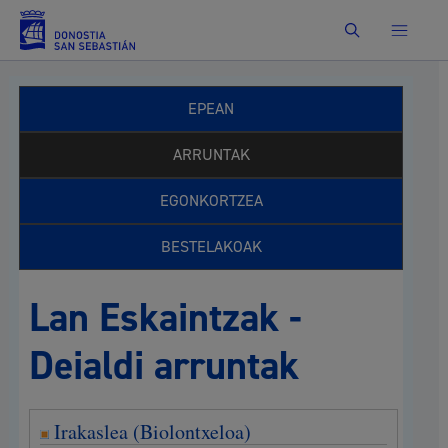
Bilatu
EPEAN
ARRUNTAK
EGONKORTZEA
BESTELAKOAK
Lan Eskaintzak -
Deialdi arruntak
Irakaslea (Biolontxeloa)