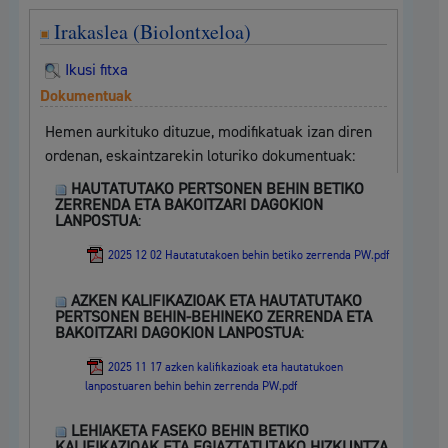
Irakaslea (Biolontxeloa)
Ikusi fitxa
Dokumentuak
Hemen aurkituko dituzue, modifikatuak izan diren
ordenan, eskaintzarekin loturiko dokumentuak:
HAUTATUTAKO PERTSONEN BEHIN BETIKO
ZERRENDA ETA BAKOITZARI DAGOKION
LANPOSTUA
:
2025 12 02 Hautatutakoen behin betiko zerrenda PW.pdf
AZKEN KALIFIKAZIOAK ETA HAUTATUTAKO
PERTSONEN BEHIN-BEHINEKO ZERRENDA ETA
BAKOITZARI DAGOKION LANPOSTUA
:
2025 11 17 azken kalifikazioak eta hautatukoen
lanpostuaren behin behin zerrenda PW.pdf
LEHIAKETA FASEKO BEHIN BETIKO
KALIFIKAZIOAK ETA EGIAZTATUTAKO HIZKUNTZA