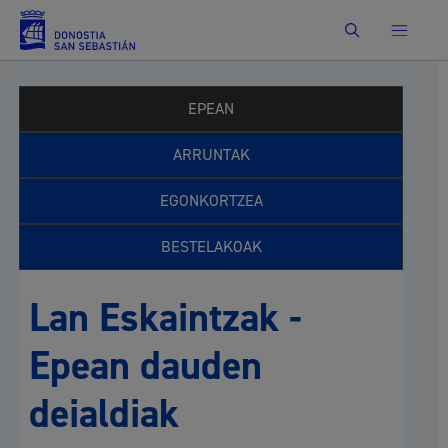
Bilatu
EPEAN
ARRUNTAK
EGONKORTZEA
BESTELAKOAK
Lan Eskaintzak -
Epean dauden
deialdiak