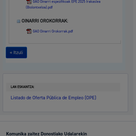
GAO Oinarri espezifikoak EPE 2025 Irakaslea
(Biolontxeloa).pdf
OINARRI OROKORRAK
:
GAO Oinarri Orokorrak.pdf
« Itzuli
LAN ESKAINTZA:
Listado de Oferta Pública de Empleo (OPE)
Komunika zaitez Donostiako Udalarekin