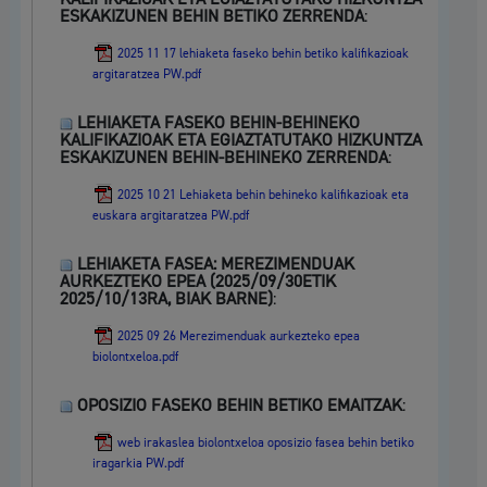
ESKAKIZUNEN BEHIN BETIKO ZERRENDA
:
2025 11 17 lehiaketa faseko behin betiko kalifikazioak
argitaratzea PW.pdf
LEHIAKETA FASEKO BEHIN-BEHINEKO
KALIFIKAZIOAK ETA EGIAZTATUTAKO HIZKUNTZA
ESKAKIZUNEN BEHIN-BEHINEKO ZERRENDA
:
2025 10 21 Lehiaketa behin behineko kalifikazioak eta
euskara argitaratzea PW.pdf
LEHIAKETA FASEA: MEREZIMENDUAK
AURKEZTEKO EPEA (2025/09/30ETIK
2025/10/13RA, BIAK BARNE)
:
2025 09 26 Merezimenduak aurkezteko epea
biolontxeloa.pdf
OPOSIZIO FASEKO BEHIN BETIKO EMAITZAK
:
web irakaslea biolontxeloa oposizio fasea behin betiko
iragarkia PW.pdf