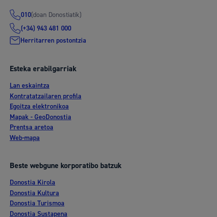
(doan Donostiatik)
010
(+34) 943 481 000
Herritarren postontzia
Esteka erabilgarriak
Lan eskaintza
Kontratatzailaren profila
Egoitza elektronikoa
Mapak - GeoDonostia
Prentsa aretoa
Web-mapa
Beste webgune korporatibo batzuk
Donostia Kirola
Donostia Kultura
Donostia Turismoa
Donostia Sustapena