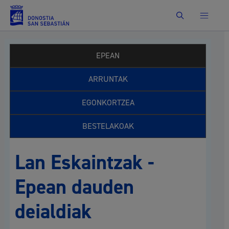
Bilatu
EPEAN
ARRUNTAK
EGONKORTZEA
BESTELAKOAK
Lan Eskaintzak -
Epean dauden
deialdiak