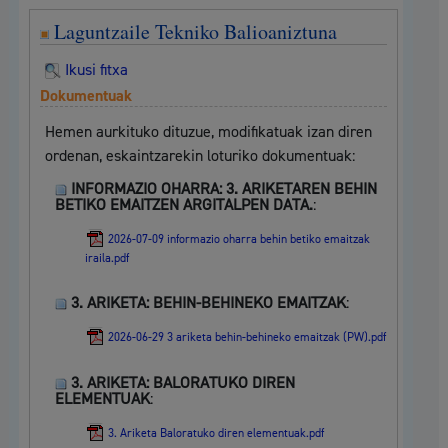
Laguntzaile Tekniko Balioaniztuna
Ikusi fitxa
Dokumentuak
Hemen aurkituko dituzue, modifikatuak izan diren
ordenan, eskaintzarekin loturiko dokumentuak:
INFORMAZIO OHARRA: 3. ARIKETAREN BEHIN
BETIKO EMAITZEN ARGITALPEN DATA.
:
2026-07-09 informazio oharra behin betiko emaitzak
iraila.pdf
3. ARIKETA: BEHIN-BEHINEKO EMAITZAK
:
2026-06-29 3 ariketa behin-behineko emaitzak (PW).pdf
3. ARIKETA: BALORATUKO DIREN
ELEMENTUAK
:
3. Ariketa Baloratuko diren elementuak.pdf