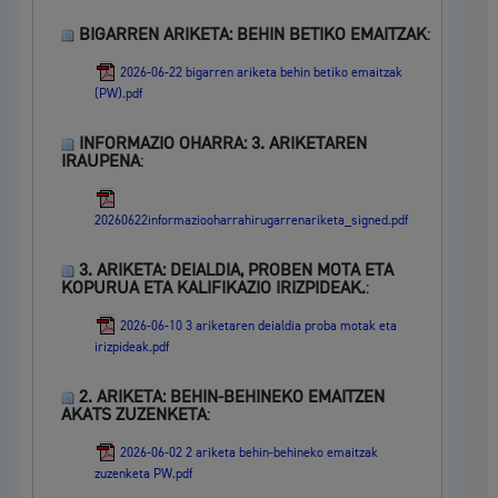
BIGARREN ARIKETA: BEHIN BETIKO EMAITZAK
:
2026-06-22 bigarren ariketa behin betiko emaitzak
(PW).pdf
INFORMAZIO OHARRA: 3. ARIKETAREN
IRAUPENA
:
20260622informaziooharrahirugarrenariketa_signed.pdf
3. ARIKETA: DEIALDIA, PROBEN MOTA ETA
KOPURUA ETA KALIFIKAZIO IRIZPIDEAK.
:
2026-06-10 3 ariketaren deialdia proba motak eta
irizpideak.pdf
2. ARIKETA: BEHIN-BEHINEKO EMAITZEN
AKATS ZUZENKETA
:
2026-06-02 2 ariketa behin-behineko emaitzak
zuzenketa PW.pdf