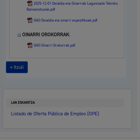
2025-12-01 Deialdia eta Oinarriak Laguntzaile Tekniko
Balioaniztunak.pdf
GAO Deialdia eta oinarri espezifikoak.pdf
OINARRI OROKORRAK
:
GAO Oinarri Orokorrak.pdf
« Itzuli
LAN ESKAINTZA:
Listado de Oferta Pública de Empleo (OPE)