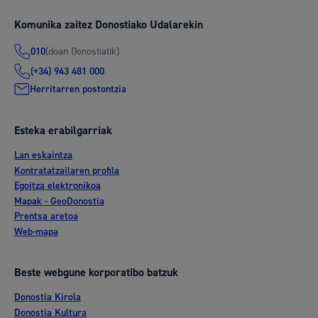
Komunika zaitez Donostiako Udalarekin
(doan Donostiatik)
010
(+34) 943 481 000
Herritarren postontzia
Esteka erabilgarriak
Lan eskaintza
Kontratatzailaren profila
Egoitza elektronikoa
Mapak - GeoDonostia
Prentsa aretoa
Web-mapa
Beste webgune korporatibo batzuk
Donostia Kirola
Donostia Kultura