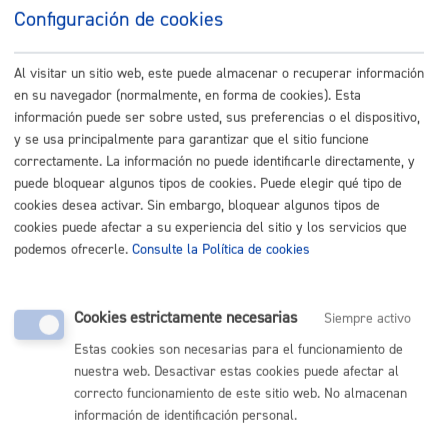
Zine saileko tek 2 ariketaren bbehineko emaitzak.pdf
Configuración de cookies
Emaitzak.pdf
Al visitar un sitio web, este puede almacenar o recuperar información
CRITERIOS DE CORRECIÓN DEL EJERCICIO 2
:
en su navegador (normalmente, en forma de cookies). Esta
información puede ser sobre usted, sus preferencias o el dispositivo,
Zine saileko tek. 2 azterketa zuzentzeko irizpideak.pdf
y se usa principalmente para garantizar que el sitio funcione
correctamente. La información no puede identificarle directamente, y
CONVOCATORIA PARA REALIZAR EL SEGUNDO
puede bloquear algunos tipos de cookies. Puede elegir qué tipo de
EJERCICIO
:
cookies desea activar. Sin embargo, bloquear algunos tipos de
zine saileko tekn AZTERKETAREN DEIALDIA (2 ariketa) -
cookies puede afectar a su experiencia del sitio y los servicios que
CONVOCATORIA DE EXAMEN (ejercicio 2).pdf
podemos ofrecerle.
Consulte la Política de cookies
RESULTADOS DEFINTIVOS DEL EJERCICIO 1
:
Cookies estrictamente necesarias
Siempre activo
Zine saileko tek 1 ariketaren bbetiko emaitzak.pdf
Estas cookies son necesarias para el funcionamiento de
RESULTADOS PROVISIONALES DEL EJERCICIO
nuestra web. Desactivar estas cookies puede afectar al
1
correcto funcionamiento de este sitio web. No almacenan
Plazo de reclamaciones: Del 19 de diciembre al 9
de enero:
información de identificación personal.
Zine saileko tek 1 ariketaren bbehineko emaitzak.pdf