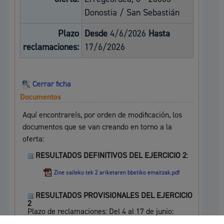
Donostia / San Sebastián
Plazo
Desde
4/6/2026
Hasta
reclamaciones:
17/6/2026
Cerrar ficha
Documentos
Aquí encontrareís, por orden de modificación, los
documentos que se van creando en torno a la
oferta:
RESULTADOS DEFINITIVOS DEL EJERCICIO 2
:
Zine saileko tek 2 ariketaren bbetiko emaitzak.pdf
RESULTADOS PROVISIONALES DEL EJERCICIO
2
Plazo de reclamaciones: Del 4 al 17 de junio: