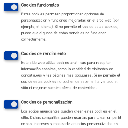
Cookies funcionales
RESPUESTAS DEL EJERCICIO 1 - CORREGIDO
:
Estas cookies permiten proporcionar opciones de
personalización y funciones mejoradas en el sitio web (por
ERANTZUN ZUZENAK - Zine saileko teknikaria-
ejemplo, el idioma). Si no permite el uso de estas cookies,
ZUZENDUA.pdf
puede que algunos de estos servicios no funcionen
correctamente.
RESPUESTAS DEL EJERCICIO 1
:
ERANTZUN ZUZENAK - Zine saileko teknikaria.pdf
Cookies de rendimiento
Este sitio web utiliza cookies analíticas para recopilar
LISTADOS DEFINITIVOS DE PERSONAS
ADMITIDAS Y EXCLUIDAS
:
información anónima, como la cantidad de visitantes de
donostia.eus y las páginas más populares. Si no permite el
ZINE SAILEKO TEK Bbetiko zerrendak EBAZPENA 2025
uso de estas cookies no podremos saber si ha visitado el
389.pdf
sitio ni mejorar nuestra oferta de contenidos.
CONVOCATORIA PARA REALIZAR EL PRIMER
EJERCICIO
:
Cookies de personalización
zine saileko tekn AZTERKETAREN DEIALDIA (1 ariketa) -
Los socios anunciantes pueden crear estas cookies en el
CONVOCATORIA DE EXAMEN (ejercicio 1).pdf
sitio. Dichas compañías pueden usarlas para crear un perfil
de sus intereses y mostrarle anuncios personalizados en