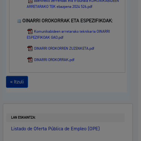
bbehineko zerrendak eta tribunala KOMUNIKABIDEEN
ARRETARAKO TEK ebazpena 2024 526.pdf
OINARRI OROKORRAK ETA ESPEZIFIKOAK
:
Komunikabideen arretarako teknikaria OINARRI
ESPEZIFIKOAK GAO.pdf
OINARRI OROKORREN ZUZENKETA.pdf
OINARRI OROKORRAK.pdf
« Itzuli
LAN ESKAINTZA:
Listado de Oferta Pública de Empleo (OPE)