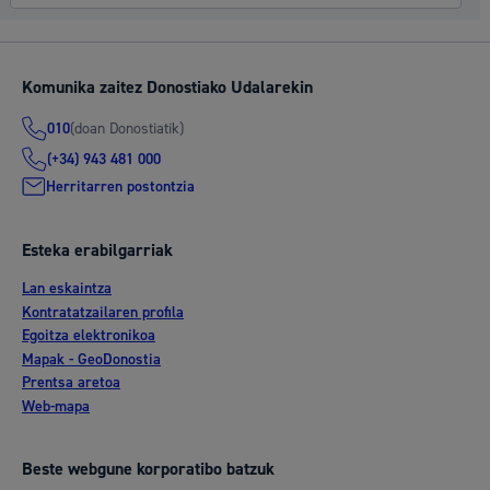
Komunika zaitez Donostiako Udalarekin
(doan Donostiatik)
010
(+34) 943 481 000
Herritarren postontzia
Esteka erabilgarriak
Lan eskaintza
Kontratatzailaren profila
Egoitza elektronikoa
Mapak - GeoDonostia
Prentsa aretoa
Web-mapa
Beste webgune korporatibo batzuk