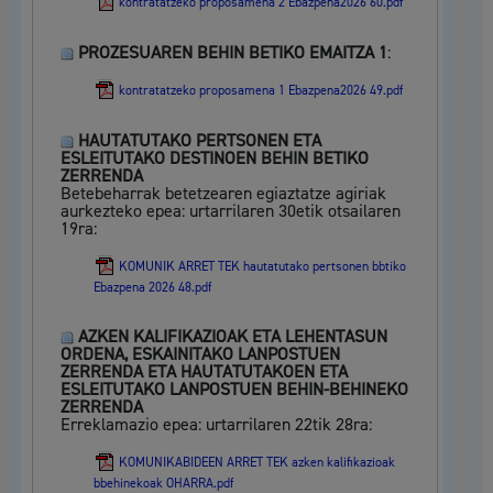
kontratatzeko proposamena 2 Ebazpena2026 60.pdf
PROZESUAREN BEHIN BETIKO EMAITZA 1
:
kontratatzeko proposamena 1 Ebazpena2026 49.pdf
HAUTATUTAKO PERTSONEN ETA
ESLEITUTAKO DESTINOEN BEHIN BETIKO
ZERRENDA
Betebeharrak betetzearen egiaztatze agiriak
aurkezteko epea: urtarrilaren 30etik otsailaren
19ra:
KOMUNIK ARRET TEK hautatutako pertsonen bbtiko
Ebazpena 2026 48.pdf
AZKEN KALIFIKAZIOAK ETA LEHENTASUN
ORDENA, ESKAINITAKO LANPOSTUEN
ZERRENDA ETA HAUTATUTAKOEN ETA
ESLEITUTAKO LANPOSTUEN BEHIN-BEHINEKO
ZERRENDA
Erreklamazio epea: urtarrilaren 22tik 28ra:
KOMUNIKABIDEEN ARRET TEK azken kalifikazioak
bbehinekoak OHARRA.pdf