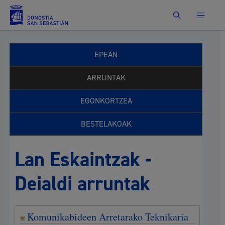
Bilatu
EPEAN
ARRUNTAK
EGONKORTZEA
BESTELAKOAK
Lan Eskaintzak -
Deialdi arruntak
Komunikabideen Arretarako Teknikaria