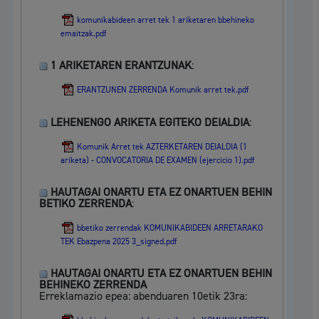
komunikabideen arret tek 1 ariketaren bbehineko
emaitzak.pdf
1 ARIKETAREN ERANTZUNAK
:
ERANTZUNEN ZERRENDA Komunik arret tek.pdf
LEHENENGO ARIKETA EGITEKO DEIALDIA
:
Komunik Arret tek AZTERKETAREN DEIALDIA (1
ariketa) - CONVOCATORIA DE EXAMEN (ejercicio 1).pdf
HAUTAGAI ONARTU ETA EZ ONARTUEN BEHIN
BETIKO ZERRENDA
:
bbetiko zerrendak KOMUNIKABIDEEN ARRETARAKO
TEK Ebazpena 2025 3_signed.pdf
HAUTAGAI ONARTU ETA EZ ONARTUEN BEHIN
BEHINEKO ZERRENDA
Erreklamazio epea: abenduaren 10etik 23ra: