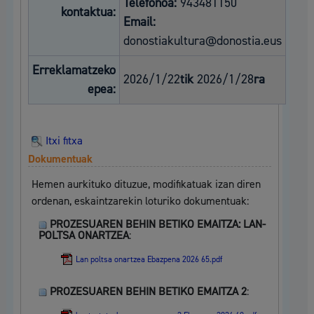
Telefonoa:
943481150
kontaktua:
Email:
donostiakultura@donostia.eus
Erreklamatzeko
2026/1/22
tik
2026/1/28
ra
epea:
Itxi fitxa
Dokumentuak
Hemen aurkituko dituzue, modifikatuak izan diren
ordenan, eskaintzarekin loturiko dokumentuak:
PROZESUAREN BEHIN BETIKO EMAITZA: LAN-
POLTSA ONARTZEA
:
Lan poltsa onartzea Ebazpena 2026 65.pdf
PROZESUAREN BEHIN BETIKO EMAITZA 2
: