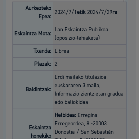
Aurkezteko
2024/7/1
etik
2024/7/29
ra
Epea:
Lan Eskaintza Publikoa
Eskaintza Mota:
(oposizio-lehiaketa)
Txanda:
Librea
Plazak:
2
Erdi mailako titulazioa,
euskararen 3.maila,
Baldintzak:
Informazio zientzietan gradua
edo baliokidea
Helbidea:
Erregina
Erregeordea, 8 -20003
Eskaintza
Donostia / San Sebastián
honekiko