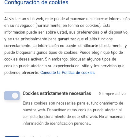
EJERCICIO 3: CRITERIOS DE CALIFICACIÓN
:
Configuración de cookies
20251028 3 Ariketa Kalifikazio irizpideak.pdf
Al visitar un sitio web, este puede almacenar o recuperar información
CONVOCATORIA EJERCICIO 3. NÚMERO Y TIPO
en su navegador (normalmente, en forma de cookies). Esta
DE LAS PRUEBAS. INFORMACIÓN SOBRE EL
información puede ser sobre usted, sus preferencias o el dispositivo,
EJERCICIO.
:
y se usa principalmente para garantizar que el sitio funcione
3 Ariketa Deialdia eta proben kopurua eta mota
correctamente. La información no puede identificarle directamente, y
komunikazio eta ekoizpen teknikaria.pdf
puede bloquear algunos tipos de cookies. Puede elegir qué tipo de
cookies desea activar. Sin embargo, bloquear algunos tipos de
RESULTADOS PROVISIONALES DEL EJERCICIO
cookies puede afectar a su experiencia del sitio y los servicios que
2 (CORRECCIÓN DE ERRORES)
:
podemos ofrecerle.
Consulte la Política de cookies
2025-09-30 2 ariketa behin-behineko emaitzak
zuzenketa PW.pdf
Cookies estrictamente necesarias
Siempre activo
RESULTADOS PROVISIONALES DEL EJERCICIO
Estas cookies son necesarias para el funcionamiento de
2
:
nuestra web. Desactivar estas cookies puede afectar al
20250930 2 ariketa behin-behineko emaitzak PW.pdf
correcto funcionamiento de este sitio web. No almacenan
información de identificación personal.
RESULTADOS DEFINITIVOS DEL EJERCICIO 1
FASE DE OPOSICIÓN
: