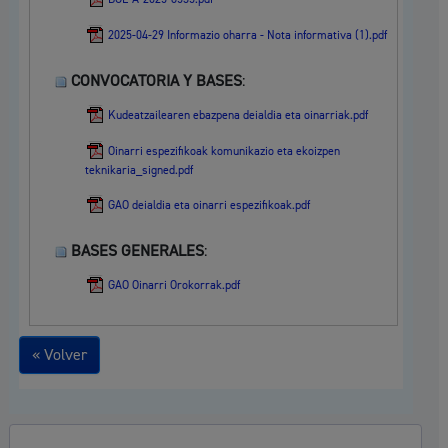
2025-04-29 Informazio oharra - Nota informativa (1).pdf
CONVOCATORIA Y BASES
:
Kudeatzailearen ebazpena deialdia eta oinarriak.pdf
Oinarri espezifikoak komunikazio eta ekoizpen
teknikaria_signed.pdf
GAO deialdia eta oinarri espezifikoak.pdf
BASES GENERALES
:
GAO Oinarri Orokorrak.pdf
« Volver