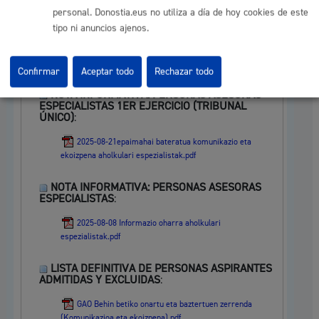
Zuzentzeko - 2025 EPE - Erantzun orria - 1.B ariketa -
personal. Donostia.eus no utiliza a día de hoy cookies de este
Komunikazio eta ekoizpen teknikaria.pdf
tipo ni anuncios ajenos.
20250901 Komunikazio eta ekoizpen teknikaria 1
ariketa behin_behineko emaitzak PW.pdf
Confirmar
Aceptar todo
Rechazar todo
NOTA INFORMATIVA: PERSONAS ASESORAS
ESPECIALISTAS 1ER EJERCICIO (TRIBUNAL
ÚNICO)
:
2025-08-21epaimahai bateratua komunikazio eta
ekoizpena aholkulari espezialistak.pdf
NOTA INFORMATIVA: PERSONAS ASESORAS
ESPECIALISTAS
:
2025-08-08 Informazio oharra aholkulari
espezialistak.pdf
LISTA DEFINITIVA DE PERSONAS ASPIRANTES
ADMITIDAS Y EXCLUIDAS
:
GAO Behin betiko onartu eta baztertuen zerrenda
(Komunikazioa eta ekoizpena).pdf