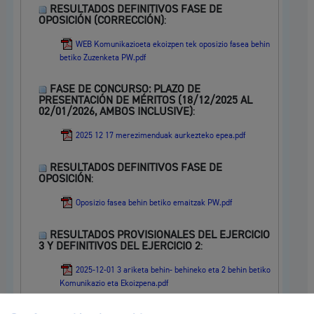
RESULTADOS DEFINITIVOS FASE DE
OPOSICIÓN (CORRECCIÓN)
:
WEB Komunikazioeta ekoizpen tek oposizio fasea behin
betiko Zuzenketa PW.pdf
FASE DE CONCURSO: PLAZO DE
PRESENTACIÓN DE MÉRITOS (18/12/2025 AL
02/01/2026, AMBOS INCLUSIVE)
:
2025 12 17 merezimenduak aurkezteko epea.pdf
RESULTADOS DEFINITIVOS FASE DE
OPOSICIÓN
:
Oposizio fasea behin betiko emaitzak PW.pdf
RESULTADOS PROVISIONALES DEL EJERCICIO
3 Y DEFINITIVOS DEL EJERCICIO 2
:
2025-12-01 3 ariketa behin- behineko eta 2 behin betiko
Komunikazio eta Ekoizpena.pdf