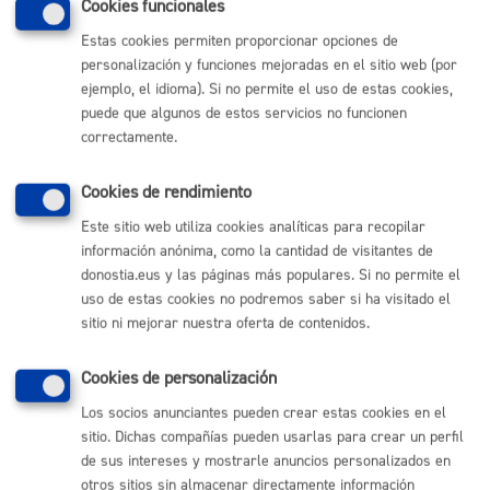
Cookies funcionales
2025-09-19 behin betiko emaitzaki 1 ariketa
Estas cookies permiten proporcionar opciones de
komunikazio eta ekoizpen teknikaria PW.pdf
personalización y funciones mejoradas en el sitio web (por
ejemplo, el idioma). Si no permite el uso de estas cookies,
EJERCICIO 2: RESPUESTAS CORRECTAS
PREGUNTAS 3 Y 4
:
puede que algunos de estos servicios no funcionen
correctamente.
02-Ariketa 3 eta 4 galderen erantzun zuzenak.pdf
Cookies de rendimiento
NOTA INFORMATIVA: CRITERIOS DE
EVALUACIÓN Y FECHA DEFINITIVA PARA RESTO
Este sitio web utiliza cookies analíticas para recopilar
DE EJERCICIOS
información anónima, como la cantidad de visitantes de
Acuerdos del Tribunal calificador de la sesión del 4
de septiembre de 2025:
donostia.eus y las páginas más populares. Si no permite el
uso de estas cookies no podremos saber si ha visitado el
2025-09-04 Komunikazio eta ekoizpen teknikaria 2
sitio ni mejorar nuestra oferta de contenidos.
ariketa deialdia eta irizpideak.pdf
RESULTADOS PROVISIONALES EJERCICIO 1 Y
Cookies de personalización
PLANTILLAS DE CORRECCIÓN
Para acceder, utilizar la contraseña propia del
Los socios anunciantes pueden crear estas cookies en el
proceso:
sitio. Dichas compañías pueden usarlas para crear un perfil
de sus intereses y mostrarle anuncios personalizados en
Zuzentzeko - 2025 EPE - Erantzun orria - 1.A ariketa.pdf
otros sitios sin almacenar directamente información