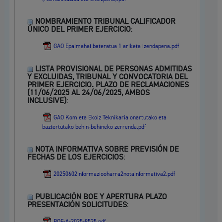
NOMBRAMIENTO TRIBUNAL CALIFICADOR
ÚNICO DEL PRIMER EJERCICIO
:
GAO Epaimahai bateratua 1 ariketa izendapena.pdf
LISTA PROVISIONAL DE PERSONAS ADMITIDAS
Y EXCLUIDAS, TRIBUNAL Y CONVOCATORIA DEL
PRIMER EJERCICIO. PLAZO DE RECLAMACIONES
(11/06/2025 AL 24/06/2025, AMBOS
INCLUSIVE)
:
GAO Kom eta Ekoiz Teknikaria onartutako eta
baztertutako behin-behineko zerrenda.pdf
NOTA INFORMATIVA SOBRE PREVISIÓN DE
FECHAS DE LOS EJERCICIOS
:
20250602informaziooharra2notainformativa2.pdf
PUBLICACIÓN BOE Y APERTURA PLAZO
PRESENTACIÓN SOLICITUDES
:
BOE-A-2025-8535.pdf