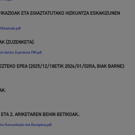
FIKAZIOAK ETA EGIAZTATUTAKO HIZKUNTZA ESKAKIZUNEN
Kultura
ifikazioak.pdf
AK (ZUZENKETA)
:
hin betiko Zuzenketa PW.pdf
Turismoa
TEKO EPEA (2025/12/18ETIK 2026/01/02RA, BIAK BARNE)
:
AK
:
litatea
Udal administrazioa
ETA 2. ARIKETAREN BEHIN BETIKOAK.
:
tiko Komunikazio eta Ekoizpena.pdf
teak
Iragarki ofizialen taula