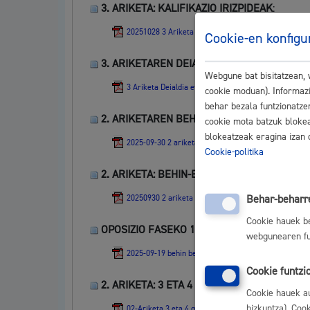
Hiria ezagutu
Abisu
3. ARIKETA: KALIFIKAZIO IRIZPIDEAK
:
20251028 3 Ariketa Kalifikazio irizpideak.pdf
Cookie-en konfigu
Etorkizuneko hiria
Kultu
3. ARIKETAREN DEIADIA. PROBEN KOPURU
Webgune bat bisitatzean,
3 Ariketa Deialdia eta proben kopurua eta mota komu
cookie moduan). Informazi
behar bezala funtzionatzen
2. ARIKETAREN BEHIN-BEHINEKO EMAITZAK
cookie mota batzuk blokea
blokeatzeak eragina izan 
2025-09-30 2 ariketa behin-behineko emaitzak zuzen
Cookie-politika
2. ARIKETA: BEHIN-BEHINEKO EMAITZAK
:
Behar-beharr
20250930 2 ariketa behin-behineko emaitzak PW.pdf
Cookie hauek b
OPOSIZIO FASEKO 1 ARIKETAREN BEHIN BE
webgunearen fun
2025-09-19 behin betiko emaitzaki 1 ariketa komunik
Cookie funtzi
2. ARIKETA: 3 ETA 4 GALDEREN ERANTZUN
Cookie hauek a
hizkuntza). Coo
02-Ariketa 3 eta 4 galderen erantzun zuzenak.pdf