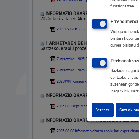
funtzionatzea.
INFORMAZIO OHARRA: EBALUAZIO IRIZPIDE
2025eko irailaren 4ko bilerako epaimahai kalifi
Errendimendu
2025-09-04 Komunikazio eta ekoizpen teknikaria 2 ari
Webgune honek c
bisitari-kopuru
1 ARIKETAREN BEHIN-BEHINEKO EMAITZAK 
gunea bisitatu 
Sartzeko, erabili prozesuaren pasahitza:
Zuzentzeko - 2025 EPE - Erantzun orria - 1.A ariketa.
Pertsonalizaz
Bazkide iragarl
Zuzentzeko - 2025 EPE - Erantzun orria - 1.B ariketa
sortzeko erabil
20250901 Komunikazio eta ekoizpen teknikaria 1 ar
zuzenean gorde 
iragarkirik sart
INFORMAZIO OHARRA: AHOLKULARI ESPEZIAL
2025-08-21epaimahai bateratua komunikazio eta ekoi
Berretsi
Guztiak on
INFORMAZIO OHARRA: AHOLKULARI ESPEZI
2025-08-08 Informazio oharra aholkulari espezialista