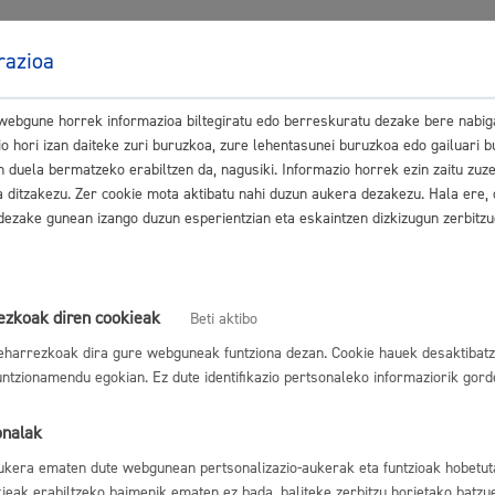
ak
Egutegi fiskala
razioa
r agenda
Gardentasun ataria
A ETA MOTA. ARIKETAREN INGURUKO INFORMAZIOA
:
 webgune horrek informazioa biltegiratu edo berreskuratu dezake bere nabig
nikazio eta ekoizpen teknikaria.pdf
o hori izan daiteke zuri buruzkoa, zure lehentasunei buruzkoa edo gailuari 
 duela bermatzeko erabiltzen da, nagusiki. Informazio horrek ezin zaitu zuzen
 (AKATS ZUZENKETA)
:
 ditzakezu. Zer cookie mota aktibatu nahi duzun aukera dezakezu. Hala ere,
dezake gunean izango duzun esperientzian eta eskaintzen dizkizugun zerbitzu
keta PW.pdf
ezkoak diren cookieak
Beti aktibo
eharrezkoak dira gure webguneak funtziona dezan. Cookie hauek desaktibatz
TIKO EMAITZAK
:
tzionamendu egokian. Ez dute identifikazio pertsonaleko informaziorik gord
azio eta ekoizpen teknikaria PW.pdf
onalak
 ZUZENAK
:
ukera ematen dute webgunean pertsonalizazio-aukerak eta funtzioak hobetut
kieak erabiltzeko baimenik ematen ez bada, baliteke zerbitzu horietako batz