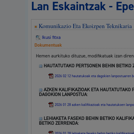
Lan Eskaintzak - Ep
Mugikortasuna
Komunikazio Eta Ekoizpen Teknikaria
Ikusi fitxa
Dokumentuak
Herritarren segurtasuna eta larrialdiak
Hemen aurkituko dituzue, modifikatuak izan diren
HAUTATUTAKO PERTSONEN BEHIN BETIKO 
2026 02 12 hautatukoak eta dagokien lanpostuaren b
Osasun publikoa, animaliak eta kontsumoa
AZKEN KALIFIKAZIOAK ETA HAUTATUTAKO 
DAGOKION LANPOSTUA
:
2026 01 28 azken kalifikazioak eta hautatukoen lanp
LEHIAKETA FASEKO BEHIN BETIKO KALIFIK
Haurrak eta gazteak
BETIKO ZERRENDA
:
2026 01 28 lehiaketa faseko behin betiko kalifikazio