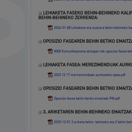
LEHIAKETA FASEKO BEHIN-BEHINEKO KALI
BEHIN-BEHINEKO ZERRENDA
:
Herritarren partaidetza eta elkartegintza
2026-01-08 Lehiaketa eta euskara behin-behineko kal
OPOSIZIO FASEAREN BEHIN BETIKO EMAITZ
WEB Komunikazioeta ekoizpen tek oposizio fasea be
Kirola
LEHIAKETA FASEA: MEREZIMENDUAK AURKEZ
2025 12 17 merezimenduak aurkezteko epea.pdf
OPOSIZIO FASEAREN BEHIN BETIKO EMAITZ
Oposizio fasea behin betiko emaitzak PW.pdf
Hiria
Aktua
3. ARIKETAREN BEHIN-BEHINEKO EMAITZAK 
2025-12-01 3 ariketa behin- behineko eta 2 behin be
Hiria orain
Albis