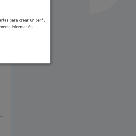
Ayuda a la tramitación
rlas para crear un perfil
amente información