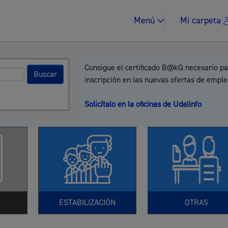
Menú
Mi carpeta
Consigue el certificado B@kQ necesario pa
inscripción en las nuevas ofertas de emple
Solicítalo en la oficinas de Udalinfo
Impuestos y multa
Vivienda y urban
ESTABILIZACIÓN
OTRAS