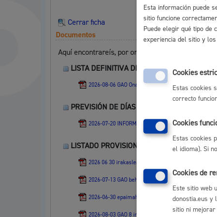
Esta información puede se
sitio funcione correctame
Cerrar ficha
Puede elegir qué tipo de 
Documentos
Participación ciudadana y asociacionismo
experiencia del sitio y l
Aquí encontrareís, por orden de modificación, los
LISTA DEFINITIVA DE PERSONAS ADMITIDAS
Cookies estri
2026-08-06 GAO Onartuen behin betiko zerrenda eta 1
Estas cookies s
Deporte
correcto funcio
PREVISIÓN DE DÍAS Y LUGARES DE REALIZA
Cookies funci
2026-07-20 INFORMAZIO OHARRA - Ariketen egun eta
Estas cookies p
LISTADO PROVISIONAL DE PERSONAS CAND
el idioma). Si 
2026 06 30 irakaslea fagota onartutako behin-behine
Cookies de r
2026-07-13 GAO behin-behineko onartuen zerrenda e
La ciudad
Actua
Este sitio web 
2026-06-30 epaimahai bakarra 1 ariketa.pdf
donostia.eus y 
La ciudad ahora
Notici
sitio ni mejorar
2026-08-03 GAO 8 irakasle plaza betetzeko epaimaha