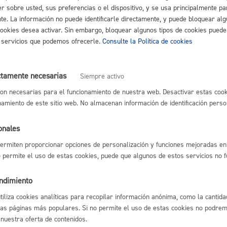
r sobre usted, sus preferencias o el dispositivo, y se usa principalmente pa
nte. La información no puede identificarle directamente, y puede bloquear alg
cookies desea activar. Sin embargo, bloquear algunos tipos de cookies puede
Cultura
os servicios que podemos ofrecerle.
Consulte la Política de cookies
 documentos que se van creando en torno a la oferta:
 EN EL PROCESO SELECTIVO Y CONVOCATORIA DEL EJERCICIO 1.
:
ctamente necesarias
Siempre activo
 ariketaren deialdia Fagota.pdf
on necesarias para el funcionamiento de nuestra web. Desactivar estas cook
Turismo
namiento de este sitio web. No almacenan información de identificación perso
CIÓN DE LOS EJERCICIOS
:
onales
 tokien aurreikuspena.pdf
ermiten proporcionar opciones de personalización y funciones mejoradas en 
IDATAS ADMITIDAS Y NOMBRAMIENTO DEL TRIBUNAL
:
no permite el uso de estas cookies, puede que algunos de estos servicios no 
ko zerrenda.pdf
endimiento
ta epaimahaiaren izendapena (Fagota).pdf
lidad
Administración municipa
utiliza cookies analíticas para recopilar información anónima, como la cantida
las páginas más populares. Si no permite el uso de estas cookies no podremo
as
Tablón de anuncios oficia
 nuestra oferta de contenidos.
i bakarraren izendapena.pdf