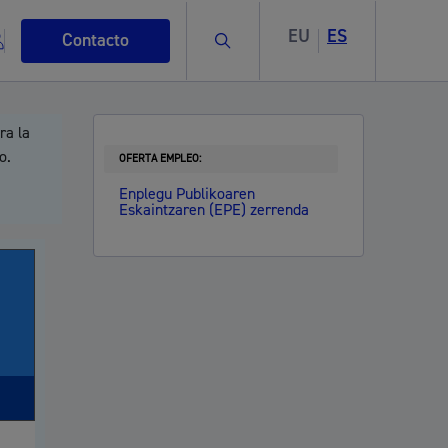
EU
ES
Buscar
Contacto
ra la
o.
OFERTA EMPLEO:
Enplegu Publikoaren
Eskaintzaren (EPE) zerrenda
s
ismo