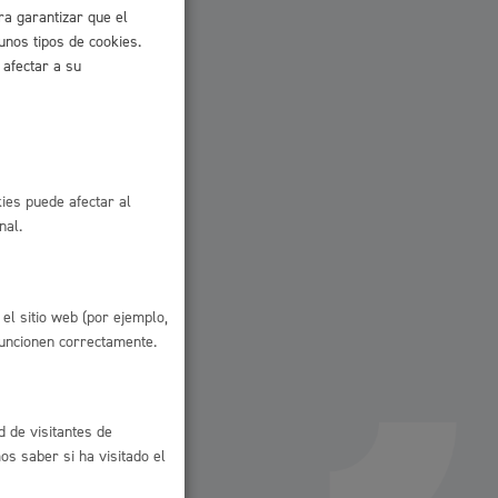
ra garantizar que el
unos tipos de cookies.
 afectar a su
ies puede afectar al
nal.
el sitio web (por ejemplo,
funcionen correctamente.
l
Catálogo de trámites
d de visitantes de
s saber si ha visitado el
les