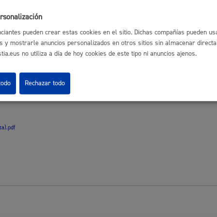
s
Calendario fiscal
rsonalización
SENTACIÓN SOLICITUDES
:
a cultural
Portal de transparencia
ciantes pueden crear estas cookies en el sitio. Dichas compañías pueden usa
s y mostrarle anuncios personalizados en otros sitios sin almacenar direct
ia.eus no utiliza a día de hoy cookies de este tipo ni anuncios ajenos.
todo
Rechazar todo
ta).pdf