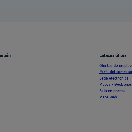
astián
Enlaces útiles
Ofertas de empleo
Perfil del contrata
Sede electrónica
Mapas - GeoDonos
Sala de prensa
Mapa web