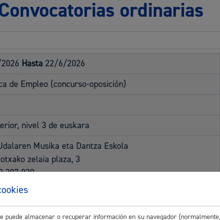
 Convocatorias ordinarias
Espacio público,
/2026
Hasta
22/6/2026
Euskera
ica de Empleo (concurso-oposición)
erior, nivel 3 de euskara
Desarrollo económi
Udalaren Musika eta Dantza Eskola
otxako zelaia plaza, 3
3 297 830
donostiaeskola.eus
cookies
Igualdad, derechos 
/2026
Hasta
27/7/2026
este puede almacenar o recuperar información en su navegador (normalmente,