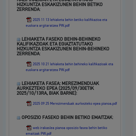
HIZKUNTZA ESKAKIZUNEN BEHIN BETIKO
ZERRENDA
:
2025 11 13 lehiaketa behin betiko kalifikazioa eta
euskara argitaratzea PW.pdf
LEHIAKETA FASEKO BEHIN-BEHINEKO
KALIFIKAZIOAK ETA EGIAZTATUTAKO
HIZKUNTZA ESKAKIZUNEN BEHIN-BEHINEKO
ZERRENDA
:
2025 10 21 lehiaketa behin behineko kalifikazioak eta
euskara argitaratzea PW.pdf
LEHIAKETA FASEA: MEREZIMENDUAK
AURKEZTEKO EPEA (2025/09/30ETIK
2025/10/13RA, BIAK BARNE)
:
2025 09 25 Merezimenduak aurkezteko epea pianoa.pdf
OPOSIZIO FASEKO BEHIN BETIKO EMAITZAK
:
web irakaslea pianoa oposizio fasea behin betiko
emaitzak PW.pdf