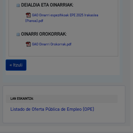
DEIALDIA ETA OINARRIAK
:
GAO Oinarri espezifikoak EPE 2025 Irakaslea
(Pianoa).pdf
OINARRI OROKORRAK
:
GAO Oinarri Orokorrak.pdf
« Itzuli
LAN ESKAINTZA:
Listado de Oferta Pública de Empleo (OPE)