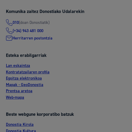
Komunika zaitez Donostiako Udalarekin
(doan Donostiatik)
010
(+34) 943 481 000
Herritarren postontzia
Esteka erabilgarriak
Lan eskaintza
Kontratatzailaren profila
Egoitza elektronikoa
Mapak - GeoDonostia
Prentsa aretoa
Web-mapa
Beste webgune korporatibo batzuk
Donostia Kirola
Donostia Kultura