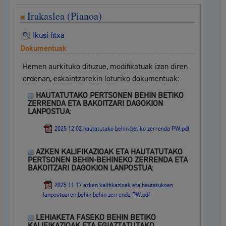
Irakaslea (Pianoa)
Ikusi fitxa
Dokumentuak
Hemen aurkituko dituzue, modifikatuak izan diren
ordenan, eskaintzarekin loturiko dokumentuak:
HAUTATUTAKO PERTSONEN BEHIN BETIKO
ZERRENDA ETA BAKOITZARI DAGOKION
LANPOSTUA
:
2025 12 02 hautatutako behin betiko zerrenda PW.pdf
AZKEN KALIFIKAZIOAK ETA HAUTATUTAKO
PERTSONEN BEHIN-BEHINEKO ZERRENDA ETA
BAKOITZARI DAGOKION LANPOSTUA
:
2025 11 17 azken kalifikazioak eta hautatukoen
lanpostuaren behin behin zerrenda PW.pdf
LEHIAKETA FASEKO BEHIN BETIKO
KALIFIKAZIOAK ETA EGIAZTATUTAKO