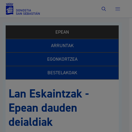
Bilatu
EPEAN
ARRUNTAK
EGONKORTZEA
BESTELAKOAK
Lan Eskaintzak -
Epean dauden
deialdiak