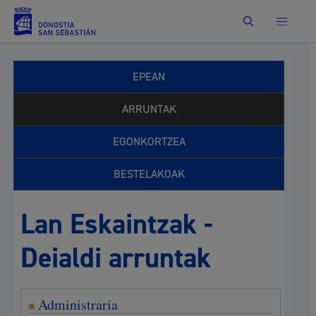
Bilatu
EPEAN
ARRUNTAK
EGONKORTZEA
BESTELAKOAK
Lan Eskaintzak -
Deialdi arruntak
Administraria