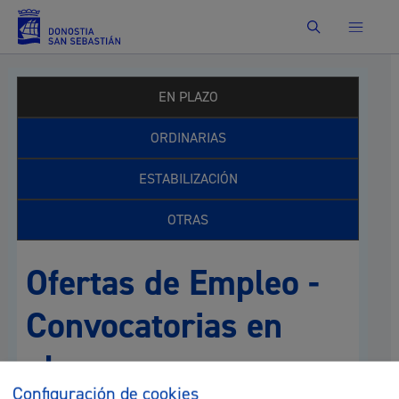
Buscar
EN PLAZO
ORDINARIAS
ESTABILIZACIÓN
OTRAS
Ofertas de Empleo -
Convocatorias en
plazo
Configuración de cookies