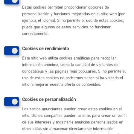
Estas cookies permiten proporcionar opciones de
Enplegu Publikoaren Eskaintzaren (EPE) zerrenda
personalización y funciones mejoradas en el sitio web (por
ejemplo, el idioma). Si no permite el uso de estas cookies,
puede que algunos de estos servicios no funcionen
correctamente.
Comunícate con el Ayuntamiento de Donostia / San
Cookies de rendimiento
Sebastián
Este sitio web utiliza cookies analíticas para recopilar
(gratuito desde Donostia / San Sebastián)
010
información anónima, como la cantidad de visitantes de
(+34) 943 481 000
donostia.eus y las páginas más populares. Si no permite el
Buzón de la ciudadanía
uso de estas cookies no podremos saber si ha visitado el
sitio ni mejorar nuestra oferta de contenidos.
Enlaces útiles
Cookies de personalización
Ofertas de empleo
Los socios anunciantes pueden crear estas cookies en el
Perfil del contratante
sitio. Dichas compañías pueden usarlas para crear un perfil
Sede electrónica
de sus intereses y mostrarle anuncios personalizados en
Mapas - GeoDonostia
otros sitios sin almacenar directamente información
Sala de prensa