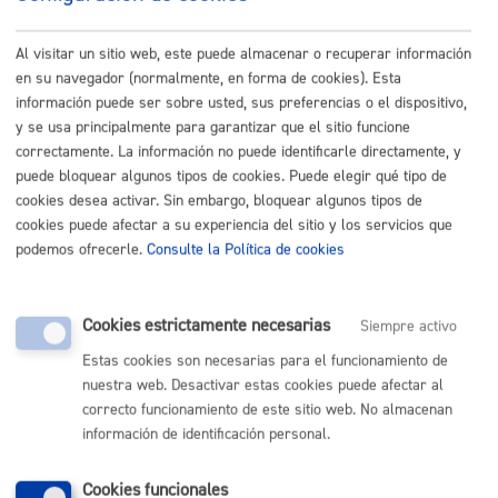
Administrativo/A
Al visitar un sitio web, este puede almacenar o recuperar información
Ver ficha
en su navegador (normalmente, en forma de cookies). Esta
información puede ser sobre usted, sus preferencias o el dispositivo,
Documentos
y se usa principalmente para garantizar que el sitio funcione
Aquí encontrareís, por orden de modificación, los
correctamente. La información no puede identificarle directamente, y
documentos que se van creando en torno a la oferta:
puede bloquear algunos tipos de cookies. Puede elegir qué tipo de
cookies desea activar. Sin embargo, bloquear algunos tipos de
BASES GENERALES Y ESPECÍFICAS
:
cookies puede afectar a su experiencia del sitio y los servicios que
FOMENTO BASES ESPECIFICAS-ANEXO 2_ADMIN.pdf
podemos ofrecerle.
Consulte la Política de cookies
FOMENTO BASES GENERALES.pdf
Cookies estrictamente necesarias
Siempre activo
Estas cookies son necesarias para el funcionamiento de
« Volver
nuestra web. Desactivar estas cookies puede afectar al
correcto funcionamiento de este sitio web. No almacenan
información de identificación personal.
Cookies funcionales
OFERTA EMPLEO: