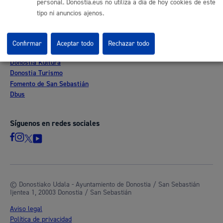
personal. Donostia.eus no utiliza a día de hoy cookies de este
Mapa web
tipo ni anuncios ajenos.
Otras páginas web corporativas
Confirmar
Aceptar todo
Rechazar todo
Donostia Kirola
Donostia Kultura
Donostia Turismo
Fomento de San Sebastián
Dbus
Síguenos en redes sociales
© Donostiako Udala - Ayuntamiento de Donostia / San Sebastián
Ijentea 1, 20003 Donostia / San Sebastián
Aviso legal
Política de privacidad