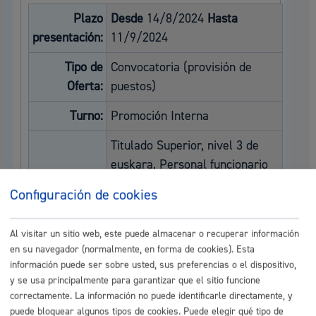
Plazo
Desde
14/8/2024
Hasta
presentación:
11/9/2024
Tipo de
Convocatoria (provisión de
Oferta:
puestos)
Turno:
Promoción Interna
Titulado Superior, nivel 3 de
euskara, Personal funcionario
de carrera o laboral fijo del
Configuración de cookies
Ayuntamiento de San Sebastián
Requisitos:
o de cualquiera de sus
Al visitar un sitio web, este puede almacenar o recuperar información
Organismos Públicos
en su navegador (normalmente, en forma de cookies). Esta
(OrganismosAutónomos y
información puede ser sobre usted, sus preferencias o el dispositivo,
EPEs) subgrupo A1
y se usa principalmente para garantizar que el sitio funcione
correctamente. La información no puede identificarle directamente, y
Dirección:
Paseo de Anoeta, 18
puede bloquear algunos tipos de cookies. Puede elegir qué tipo de