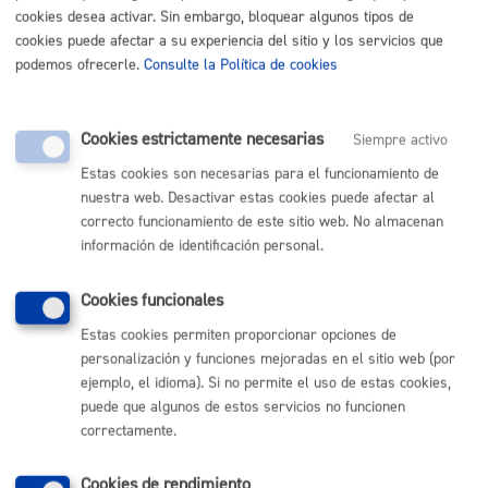
20014 Donostia
cookies desea activar. Sin embargo, bloquear algunos tipos de
Contacto de
cookies puede afectar a su experiencia del sitio y los servicios que
Telefono:
943481532
la oferta:
podemos ofrecerle.
Consulte la Política de cookies
Email:
Epe_Ope_Kirolak@donostia.eus
Cookies estrictamente necesarias
Siempre activo
Estas cookies son necesarias para el funcionamiento de
Cerrar ficha
nuestra web. Desactivar estas cookies puede afectar al
Documentos
correcto funcionamiento de este sitio web. No almacenan
información de identificación personal.
Aquí encontrareís, por orden de modificación, los
documentos que se van creando en torno a la oferta:
Cookies funcionales
BASES Y SOLICITUD BOG N. 155 DE
13/08/2024
:
Estas cookies permiten proporcionar opciones de
personalización y funciones mejoradas en el sitio web (por
20240813_argitalpenaGAO.pdf
ejemplo, el idioma). Si no permite el uso de estas cookies,
puede que algunos de estos servicios no funcionen
Eskabidea.pdf
correctamente.
Cookies de rendimiento
« Volver