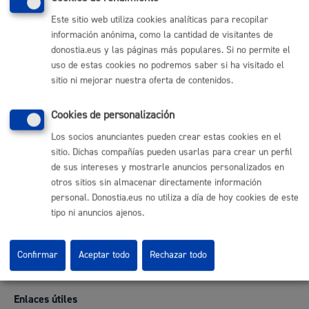
Este sitio web utiliza cookies analíticas para recopilar
información anónima, como la cantidad de visitantes de
donostia.eus y las páginas más populares. Si no permite el
uso de estas cookies no podremos saber si ha visitado el
OFERTA EMPLEO:
sitio ni mejorar nuestra oferta de contenidos.
Enplegu Publikoaren Eskaintzaren (EPE) zerrenda
Cookies de personalización
Los socios anunciantes pueden crear estas cookies en el
sitio. Dichas compañías pueden usarlas para crear un perfil
de sus intereses y mostrarle anuncios personalizados en
otros sitios sin almacenar directamente información
Comunícate con el Ayuntamiento de Donostia / San
Sebastián
personal. Donostia.eus no utiliza a día de hoy cookies de este
tipo ni anuncios ajenos.
(gratuito desde Donostia / San Sebastián)
010
(+34) 943 481 000
Confirmar
Aceptar todo
Rechazar todo
Buzón de la ciudadanía
Enlaces útiles