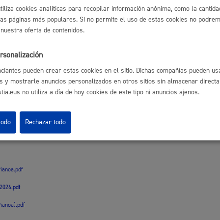
s
Calendario fiscal
utiliza cookies analíticas para recopilar información anónima, como la cantida
las páginas más populares. Si no permite el uso de estas cookies no podremo
 behin-behineko zerrenda.pdf
a cultural
Portal de transparencia
 nuestra oferta de contenidos.
ta epaimahaiaren izendapena (HP-Pianoa).pdf
rsonalización
ciantes pueden crear estas cookies en el sitio. Dichas compañías pueden usa
i bakarraren izendapena.pdf
s y mostrarle anuncios personalizados en otros sitios sin almacenar direct
ia.eus no utiliza a día de hoy cookies de este tipo ni anuncios ajenos.
SENTACIÓN SOLICITUDES
:
todo
Rechazar todo
ianoa.pdf
2026.pdf
ianoa).pdf