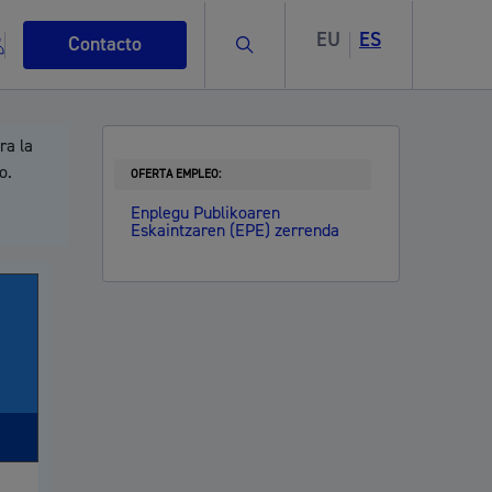
EU
ES
Buscar
Contacto
ra la
o.
OFERTA EMPLEO:
Enplegu Publikoaren
Eskaintzaren (EPE) zerrenda
s
ismo