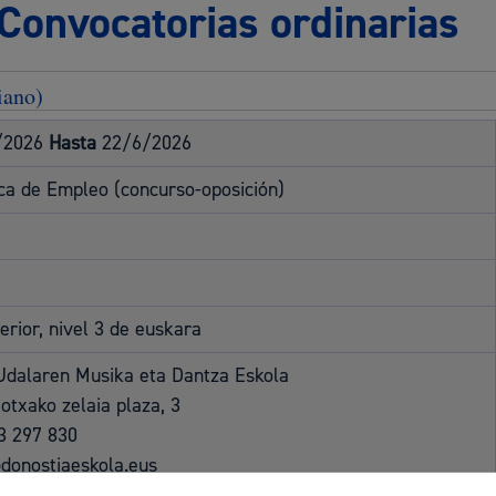
 Convocatorias ordinarias
Espacio público,
iano)
/2026
Hasta
22/6/2026
Euskera
ica de Empleo (concurso-oposición)
Desarrollo económi
erior, nivel 3 de euskara
Udalaren Musika eta Dantza Eskola
otxako zelaia plaza, 3
3 297 830
Igualdad, derechos 
donostiaeskola.eus