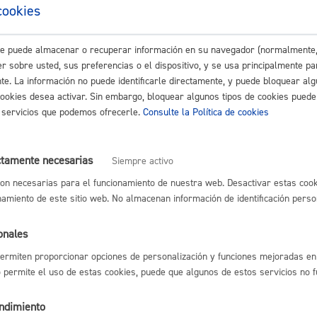
/2026
Hasta
27/7/2026
cookies
este puede almacenar o recuperar información en su navegador (normalmente,
Cultura
r sobre usted, sus preferencias o el dispositivo, y se usa principalmente pa
nte. La información no puede identificarle directamente, y puede bloquear alg
cookies desea activar. Sin embargo, bloquear algunos tipos de cookies puede
 documentos que se van creando en torno a la oferta:
os servicios que podemos ofrecerle.
Consulte la Política de cookies
S Y EXCLUIDAS EN EL PROCESO SELECTIVO Y CONVOCATORIA DEL
Turismo
ctamente necesarias
Siempre activo
 ariketaren deialdia HP-Pianoa.pdf
on necesarias para el funcionamiento de nuestra web. Desactivar estas cook
IO 3
:
namiento de este sitio web. No almacenan información de identificación perso
df
onales
CIÓN DE LOS EJERCICIOS
:
ermiten proporcionar opciones de personalización y funciones mejoradas en 
lidad
Administración municipa
no permite el uso de estas cookies, puede que algunos de estos servicios no 
 tokien aurreikuspena.pdf
as
Tablón de anuncios oficia
endimiento
IDATAS ADMITIDAS Y EXCLUIDAS Y NOMBRAMIENTO DEL