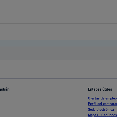
astián
Enlaces útiles
Ofertas de empleo
Perfil del contrata
Sede electrónica
Mapas - GeoDonos