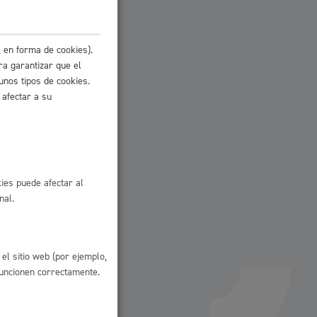
 en forma de cookies).
ra garantizar que el
unos tipos de cookies.
 afectar a su
ies puede afectar al
nal.
el sitio web (por ejemplo,
l
Catálogo de trámites
funcionen correctamente.
les