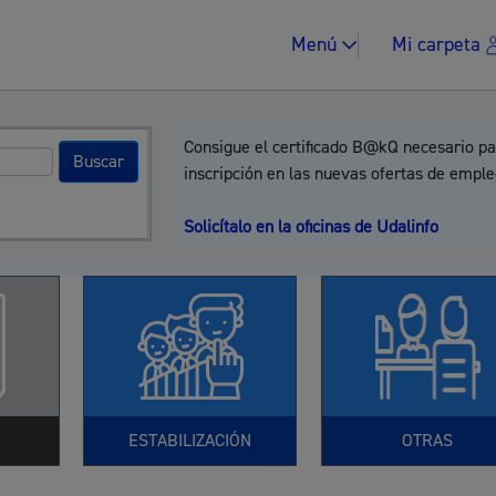
Menú
Mi carpeta
Consigue el certificado B@kQ necesario pa
inscripción en las nuevas ofertas de emple
Solicítalo en la oficinas de Udalinfo
Impuestos y multa
Vivienda y urban
ESTABILIZACIÓN
OTRAS