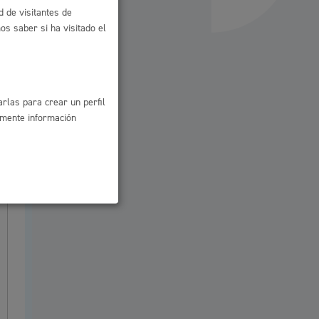
Ayuda a la tramitación
d de visitantes de
s saber si ha visitado el
rlas para crear un perfil
amente información