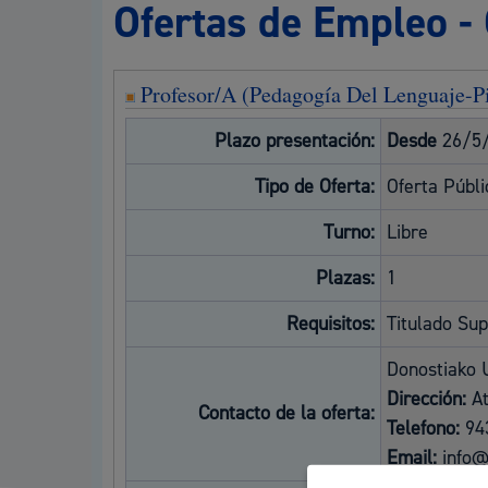
Ofertas de Empleo -
Movilidad
Profesor/A (Pedagogía Del Lenguaje-P
Plazo presentación:
Desde
26/5
Seguridad ciudadana y emergencias
Tipo de Oferta:
Oferta Públ
Turno:
Libre
Plazas:
1
Salud Pública, animales y consumo
Requisitos:
Titulado Sup
Donostiako 
Dirección:
At
Contacto de la oferta:
Telefono:
94
Infancia y juventud
Email:
info@