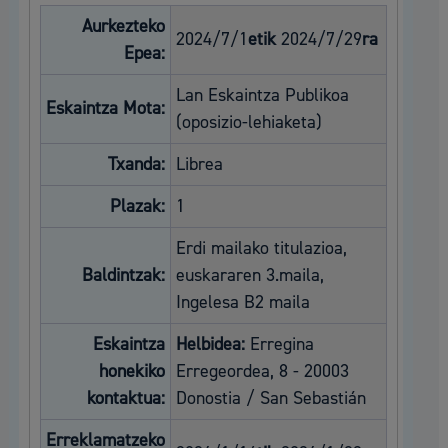
Aurkezteko
2024/7/1
etik
2024/7/29
ra
Epea:
Lan Eskaintza Publikoa
Eskaintza Mota:
(oposizio-lehiaketa)
Txanda:
Librea
Plazak:
1
Erdi mailako titulazioa,
Baldintzak:
euskararen 3.maila,
Ingelesa B2 maila
Eskaintza
Helbidea:
Erregina
honekiko
Erregeordea, 8 - 20003
kontaktua:
Donostia / San Sebastián
Erreklamatzeko