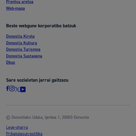
Prentsa aretoa
Web-mapa
Beste webgune korporatibo batzuk
Donostia Kirola
Donostia Kultura
Donostia Turismoa
Donostia Sustapena
Dbus
Sare sozialetan jarrai gaitzazu
© Donostiako Udala, Ijentea 1, 20003 Donostia
Lege-oharra
Pribatutasun-politika