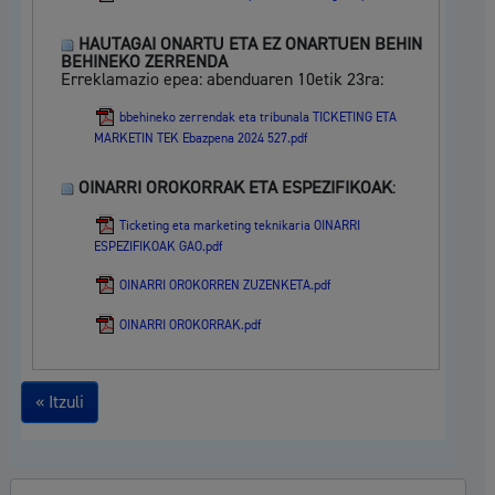
HAUTAGAI ONARTU ETA EZ ONARTUEN BEHIN
BEHINEKO ZERRENDA
Erreklamazio epea: abenduaren 10etik 23ra:
bbehineko zerrendak eta tribunala TICKETING ETA
MARKETIN TEK Ebazpena 2024 527.pdf
OINARRI OROKORRAK ETA ESPEZIFIKOAK
:
Ticketing eta marketing teknikaria OINARRI
ESPEZIFIKOAK GAO.pdf
OINARRI OROKORREN ZUZENKETA.pdf
OINARRI OROKORRAK.pdf
« Itzuli