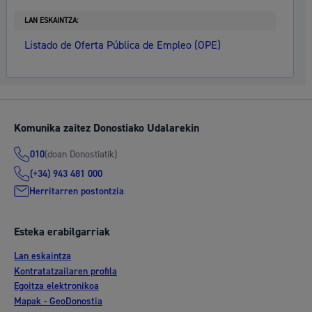
LAN ESKAINTZA:
Listado de Oferta Pública de Empleo (OPE)
Komunika zaitez Donostiako Udalarekin
(doan Donostiatik)
010
(+34) 943 481 000
Herritarren postontzia
Esteka erabilgarriak
Lan eskaintza
Kontratatzailaren profila
Egoitza elektronikoa
Mapak - GeoDonostia