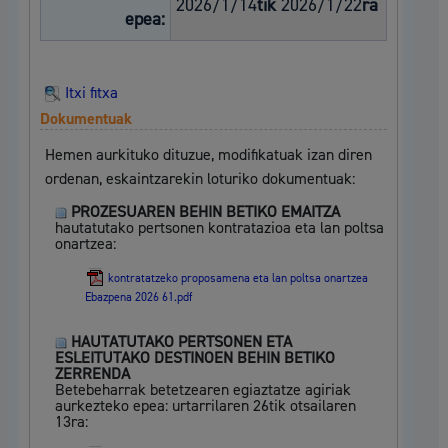
2026/1/14
tik
2026/1/22
ra
epea:
Itxi fitxa
Dokumentuak
Hemen aurkituko dituzue, modifikatuak izan diren
ordenan, eskaintzarekin loturiko dokumentuak:
PROZESUAREN BEHIN BETIKO EMAITZA
hautatutako pertsonen kontratazioa eta lan poltsa
onartzea:
kontratatzeko proposamena eta lan poltsa onartzea
Ebazpena 2026 61.pdf
HAUTATUTAKO PERTSONEN ETA
ESLEITUTAKO DESTINOEN BEHIN BETIKO
ZERRENDA
Betebeharrak betetzearen egiaztatze agiriak
aurkezteko epea: urtarrilaren 26tik otsailaren
13ra: