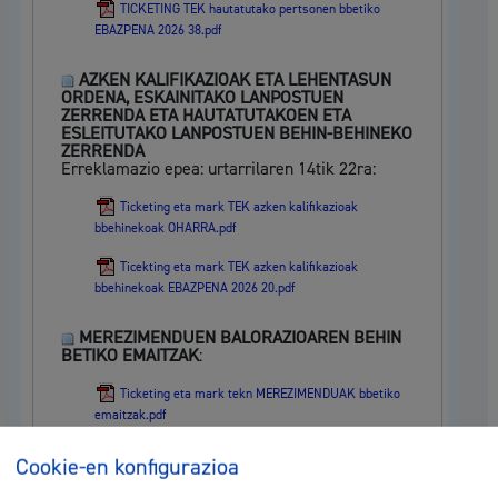
TICKETING TEK hautatutako pertsonen bbetiko
EBAZPENA 2026 38.pdf
AZKEN KALIFIKAZIOAK ETA LEHENTASUN
ORDENA, ESKAINITAKO LANPOSTUEN
ZERRENDA ETA HAUTATUTAKOEN ETA
ESLEITUTAKO LANPOSTUEN BEHIN-BEHINEKO
ZERRENDA
Erreklamazio epea: urtarrilaren 14tik 22ra:
Ticketing eta mark TEK azken kalifikazioak
bbehinekoak OHARRA.pdf
Ticekting eta mark TEK azken kalifikazioak
bbehinekoak EBAZPENA 2026 20.pdf
MEREZIMENDUEN BALORAZIOAREN BEHIN
BETIKO EMAITZAK
:
Ticketing eta mark tekn MEREZIMENDUAK bbetiko
emaitzak.pdf
Cookie-en konfigurazioa
MEREZIMENDUEN BALORAZIOAREN BEHIN-
BEHINEKO EMAITZAK