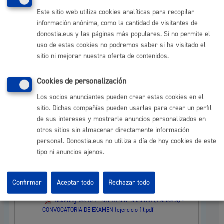
CONVOCATORIA DE EXAMEN 2.pdf
Este sitio web utiliza cookies analíticas para recopilar
información anónima, como la cantidad de visitantes de
RESULTADOS DEFINTIVOS DEL EJERCICIO 1
:
donostia.eus y las páginas más populares. Si no permite el
uso de estas cookies no podremos saber si ha visitado el
Tiketing tek 1 ariketaren bbetiko emaitzak.pdf
sitio ni mejorar nuestra oferta de contenidos.
RESULTADOS PROVISIONALES DEL EJERCICIO
1
Cookies de personalización
Plazo de reclamaciones: Del 28 del febrero al 13
de marzo de 2025:
Los socios anunciantes pueden crear estas cookies en el
sitio. Dichas compañías pueden usarlas para crear un perfil
Tiketing tek 1 ariketaren bbehineko emaitzak.pdf
de sus intereses y mostrarle anuncios personalizados en
otros sitios sin almacenar directamente información
RESPUESTAS DEL EJERCICIO 1
:
personal. Donostia.eus no utiliza a día de hoy cookies de este
tipo ni anuncios ajenos.
ERANTZUNEN ZERRENDA Ticketing eta mark tek.pdf
CONVOCATORIA PARA REALIZAR EL PRIMER
Confirmar
Aceptar todo
Rechazar todo
EJERCICIO
:
Ticketing Tek AZTERKETAREN DEIALDIA (1 ariketa) -
CONVOCATORIA DE EXAMEN (ejercicio 1).pdf