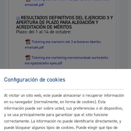
emaitzak.pdf
RESULTADOS DEFINITIVOS DEL EJERCICIO 3 Y
APERTURA DE PLAZO PARA ALEGACIÓN Y
ACREDITACIÓN DE MÉRITOS
Plazo: del 1 al 14 de octubre:
Ticketing eta marketin tek 3 ariketaren bbetiko
emaitzak.pdf
Ticketing eta marketing merezimenduak aurkezteko
eta egiaztatzeko epea.pdf
RESULTADOS PROVISIONALES DEL EJERCICIO
Configuración de cookies
3
Plazo de reclamaciones: Del 15 al 26 de
septiembre:
Al visitar un sitio web, este puede almacenar o recuperar información
Ticketing eta marketin tek 3 ariketaren bbehineko
en su navegador (normalmente, en forma de cookies). Esta
emaitzak.pdf
información puede ser sobre usted, sus preferencias o el dispositivo,
y se usa principalmente para garantizar que el sitio funcione
RESULTADOS DEFINITIVOS DEL EJERCICIO 2 Y
correctamente. La información no puede identificarle directamente, y
CONVOCATORIA PARA REALIZAR EL TERCER
puede bloquear algunos tipos de cookies. Puede elegir qué tipo de
EJERCICIO
: