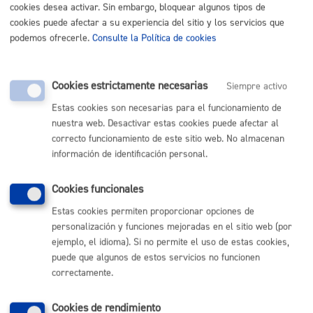
cookies desea activar. Sin embargo, bloquear algunos tipos de
Ticketing eta mark. 2 azterketa bbetiko emaitzak.pdf
cookies puede afectar a su experiencia del sitio y los servicios que
podemos ofrecerle.
Consulte la Política de cookies
1 eranskina - anexo 1.pdf
3 AZTERKETAREN DEIALDIA - CONVOCATORIA DE
EXAMEN 3.pdf
Cookies estrictamente necesarias
Siempre activo
Estas cookies son necesarias para el funcionamiento de
RESULTADOS PROVISIONALES DEL EJERCICIO
2
nuestra web. Desactivar estas cookies puede afectar al
Plazo de reclamaciones: Desde el 24 de junio al 7
correcto funcionamiento de este sitio web. No almacenan
de julio:
información de identificación personal.
Ticketing eta mark. 2 azterketaren bbehineko
emaitzak.pdf
Cookies funcionales
1eranskina - Anexo1.pdf
Estas cookies permiten proporcionar opciones de
personalización y funciones mejoradas en el sitio web (por
Ticketing eta mark. 2 azterketa zuzentzeko
ejemplo, el idioma). Si no permite el uso de estas cookies,
irizpideak.pdf
puede que algunos de estos servicios no funcionen
correctamente.
CONVOCATORIA PARA REALIZAR EL SEGUNDO
EJERCICIO
:
Cookies de rendimiento
ticketing tek 2 AZTERKETAREN DEIALDIA -