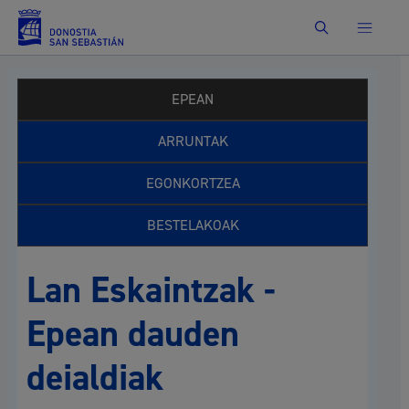
Bilatu
EPEAN
ARRUNTAK
EGONKORTZEA
BESTELAKOAK
Lan Eskaintzak -
Epean dauden
deialdiak