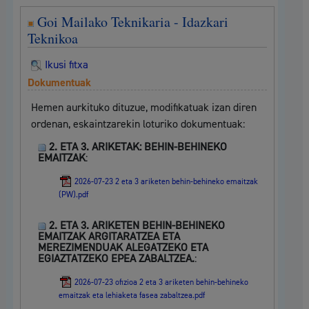
Goi Mailako Teknikaria - Idazkari
Teknikoa
Ikusi fitxa
Dokumentuak
Hemen aurkituko dituzue, modifikatuak izan diren
ordenan, eskaintzarekin loturiko dokumentuak:
2. ETA 3. ARIKETAK: BEHIN-BEHINEKO
EMAITZAK
:
2026-07-23 2 eta 3 ariketen behin-behineko emaitzak
(PW).pdf
2. ETA 3. ARIKETEN BEHIN-BEHINEKO
EMAITZAK ARGITARATZEA ETA
MEREZIMENDUAK ALEGATZEKO ETA
EGIAZTATZEKO EPEA ZABALTZEA.
:
2026-07-23 ofizioa 2 eta 3 ariketen behin-behineko
emaitzak eta lehiaketa fasea zabaltzea.pdf