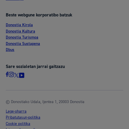
Beste webgune korporatibo batzuk
Donostia Kirola
Donostia Kultura
Donostia Turismoa
Donostia Sustapena
Dbus
Sare sozialetan jarrai gaitzazu
© Donostiako Udala, Ijentea 1, 20003 Donostia
Lege-oharra
Pribatutasun-politika
Cookie politika