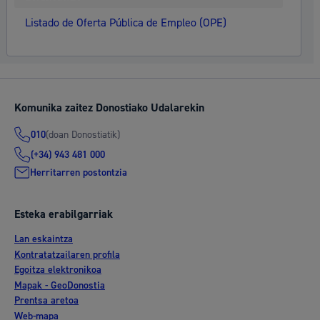
Listado de Oferta Pública de Empleo (OPE)
Komunika zaitez Donostiako Udalarekin
(doan Donostiatik)
010
(+34) 943 481 000
Herritarren postontzia
Esteka erabilgarriak
Lan eskaintza
Kontratatzailaren profila
Egoitza elektronikoa
Mapak - GeoDonostia
Prentsa aretoa
Web-mapa