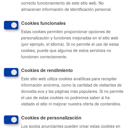
correcto funcionamiento de este sitio web. No
almacenan información de identificación personal.
Comunícate con el Ayuntamiento de Donostia / San Sebastián
Cookies funcionales
010
Estas cookies permiten proporcionar opciones de
(gratuito desde Donostia / San Sebastián)
personalización y funciones mejoradas en el sitio web
(+34) 943 481 000
(por ejemplo, el idioma). Si no permite el uso de estas
cookies, puede que algunos de estos servicios no
Buzón de la ciudadanía
funcionen correctamente.
Enlaces útiles
Ofertas de empleo
Cookies de rendimiento
Perfil del contratante
Sede electrónica
Este sitio web utiliza cookies analíticas para recopilar
Mapas - GeoDonostia
información anónima, como la cantidad de visitantes de
Sala de prensa
donostia.eus y las páginas más populares. Si no permite
Mapa web
el uso de estas cookies no podremos saber si ha
Otras páginas web corporativas
visitado el sitio ni mejorar nuestra oferta de contenidos.
Donostia Kirola
Donostia Kultura
Donostia Turismo
Cookies de personalización
Fomento de San Sebastián
Dbus
Los socios anunciantes pueden crear estas cookies en