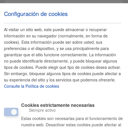
Español
Configuración de cookies
Al visitar un sitio web, este puede almacenar o recuperar
información en su navegador (normalmente, en forma de
cookies). Esta información puede ser sobre usted, sus
Home
preferencias o el dispositivo, y se usa principalmente para
21ºC
garantizar que el sitio funcione correctamente. La información
Trámites y Servicios
no puede identificarle directamente, y puede bloquear algunos
Home
/
Ayuntamiento
/
Administración municipal
/
Ciudad
tipos de cookies. Puede elegir qué tipo de cookies desea activar.
Oferta empleo
/
Servicios Funerarios Donostia - San Sebastián, S.A.
/
Sin embargo, bloquear algunos tipos de cookies puede afectar a
Oferta de Empleo Público 2024
Ayuntamiento
su experiencia del sitio y los servicios que podemos ofrecerle.
Consulte la Política de cookies
Turismo
Oferta de Empleo Público 2024
Cookies estrictamente necesarias
Siempre activo
Anuncio
Estas cookies son necesarias para el funcionamiento de
nuestra web. Desactivar estas cookies puede afectar al