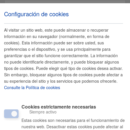
Español
Configuración de cookies
Al visitar un sitio web, este puede almacenar o recuperar
información en su navegador (normalmente, en forma de
cookies). Esta información puede ser sobre usted, sus
Home
preferencias o el dispositivo, y se usa principalmente para
21ºC
garantizar que el sitio funcione correctamente. La información
Trámites y Servicios
no puede identificarle directamente, y puede bloquear algunos
Home
/
Oferta empleo
/
tipos de cookies. Puede elegir qué tipo de cookies desea activar.
Ciudad
Servicios Funerarios Donostia - San Sebastián, S.A.
/
Oferta de Empleo Público 2024
Sin embargo, bloquear algunos tipos de cookies puede afectar a
Ayuntamiento
su experiencia del sitio y los servicios que podemos ofrecerle.
Consulte la Política de cookies
Turismo
Oferta de Empleo Público 2024
Cookies estrictamente necesarias
Anuncio
Siempre activo
Estas cookies son necesarias para el funcionamiento de
nuestra web. Desactivar estas cookies puede afectar al