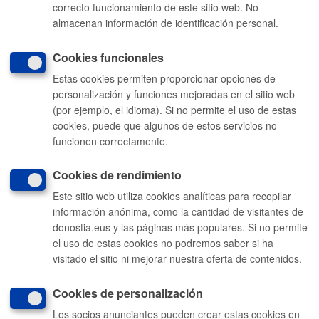
correcto funcionamiento de este sitio web. No
almacenan información de identificación personal.
Comunícate con el Ayuntamiento de Donostia / San Sebastián
Cookies funcionales
010
(gratuito desde Donostia / San Sebastián)
Estas cookies permiten proporcionar opciones de
personalización y funciones mejoradas en el sitio web
(+34) 943 481 000
(por ejemplo, el idioma). Si no permite el uso de estas
Buzón de la ciudadanía
cookies, puede que algunos de estos servicios no
funcionen correctamente.
Enlaces útiles
Ofertas de empleo
Perfil del contratante
Cookies de rendimiento
Sede electrónica
Mapas - GeoDonostia
Este sitio web utiliza cookies analíticas para recopilar
Sala de prensa
información anónima, como la cantidad de visitantes de
Mapa web
donostia.eus y las páginas más populares. Si no permite
Otras páginas web corporativas
el uso de estas cookies no podremos saber si ha
Donostia Kirola
visitado el sitio ni mejorar nuestra oferta de contenidos.
Donostia Kultura
Donostia Turismo
Fomento de San Sebastián
Cookies de personalización
Dbus
Los socios anunciantes pueden crear estas cookies en
Síguenos en redes sociales