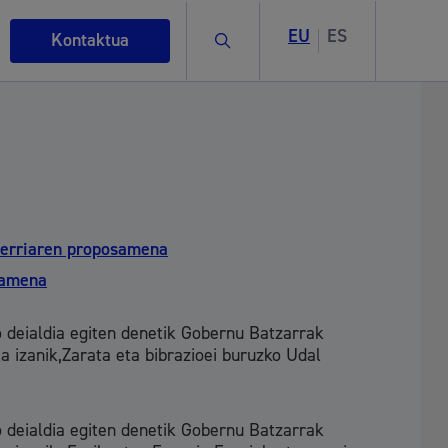
EU
ES
Bilatu
Kontaktua
 berriaren proposamena
samena
o deialdia egiten denetik Gobernu Batzarrak
la izanik,Zarata eta bibrazioei buruzko Udal
rigintza
o deialdia egiten denetik Gobernu Batzarrak