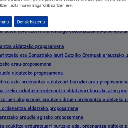
ltzen, ezta inoren iragarkirik sartzen ere.
ekotasuna duten pertsonentzako ostatu-zerbitzua arautze
onomoentzako eta 1. mailako mendekotasuna duten pertsonen
nartu
Denak baztertu
rbitzua eskuratzeko, emateko eta kofinantzatzeko baldintza
lairuetan nola ezarri eta lehengo etxebizitzak nola banatu 
enantza aldatzeko proposamena
 arintzeko eta Donostiako Isuri Gutxiko Eremuak arautzeko
atzeko arau-proposamena
audia aldatzeko proposamena
zirkulazio-ordenantza aldatzeari buruzko arau-proposamen
artzeko zirkulazio-ordenantza aldatzeari buruzko arau pr
lurzoruen okupazioak arautzen dituen ordenantza aldatzeko
al ordenantza aldatzeko proposamena
 eratzeko araudia egiteko proposamena
eta edukitze arduratsuari buruzko udal ordenantza egiteko