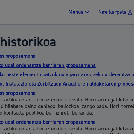
Menua
Nire karpeta
historikoa
ren proposamena
zko udal ordenantza berriaren proposamena
ako beste elementu batzuk nola jarri arautzeko ordenantza
Zergak eta isunak
ol Instalazio eta Zerbitzuen Araudiaren aldaketaren propo
ren proposamena
. artikuluetan adierazten den bezala, Herritarrei galdetzek
 6 hilabete baino gehiago, baliozkoa izango bada. Hori horre
Etxebizitza eta hi
kontsulta publikoa berriz ireki behar da.
zko udal ordenantza berriaren proposamena
. artikuluetan adierazten den bezala, Herritarrei galdetzek