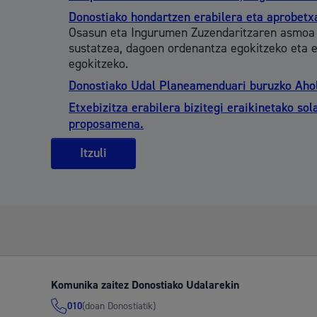
Donostiako hondartzen erabilera eta aprobet
Osasun eta Ingurumen Zuzendaritzaren asmoa 
sustatzea, dagoen ordenantza egokitzeko eta e
egokitzeko.
Donostiako Udal Planeamenduari buruzko Aho
Etxebizitza erabilera bizitegi eraikinetako so
proposamena.
Itzuli
Komunika zaitez Donostiako Udalarekin
(doan Donostiatik)
010