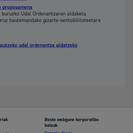
ko proposamena
 buruzko Udal Ordenantzaren aldaketa
ruz hautemandako gizarte-sentsibilitateetara
arautzeko udal ordenantza aldatzeko
riak
Beste webgune korporatibo
batzuk