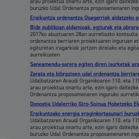
arau proiektua onartu arte, ezin igaro daitezke
buruzko Udal Ordenantza proposamenaren inguru
Mugikortasuna
Eraikuntza ordenantza Osagarriak aldatzeko 
Bide publikoan aldamioak, egiturak eta obrar
2017ko abuztuaren 28an aurretiazko kontsulta 
ordenantza berriaren proiektuaren inguruan eta
egituretan iragarkiak jartzen direlako eta egi
Herritarren segurtasuna eta larrialdiak
aurreikusten
Saneamendu-sarera egiten diren isurketak ara
Zarata eta bibrazioen udal ordenantza berria
Udalbatzaren Araudi Organikoaren 110. eta 115
arau proiektua onartu arte, ezin igaro daitezke
Osasun publikoa, animaliak eta kontsumoa
Ordenantza proposamenaren inguruko aurretiko 
Donostia Udalerriko Giro-Soinua Hobetzeko 
Eraikuntzako energia eraginkortasunari buru
Udalbatzaren Araudi Organikoaren 110. eta 115
Haurrak eta gazteak
arau proiektua onartu arte, ezin igaro daitezke
buruzko Udal Ordenantza proposamenaren inguru