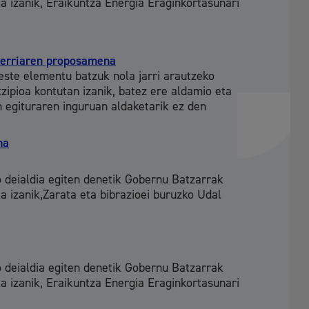
la izanik, Eraikuntza Energia Eraginkortasunari
hondakinak eta ingurumena
 berriaren proposamena
este elementu batzuk nola jarri arautzeko
zipioa kontutan izanik, batez ere aldamio eta
n egituraren inguruan aldaketarik ez den
na
o deialdia egiten denetik Gobernu Batzarrak
la izanik,Zarata eta bibrazioei buruzko Udal
 eta enplegua
o deialdia egiten denetik Gobernu Batzarrak
skubideak eta bizikidetza
la izanik, Eraikuntza Energia Eraginkortasunari