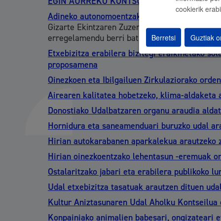
EGIN AURREKO KONTSULTA PUBLIKOA
cookierik erabi
Adineko autonomoentzako eta 1. mailako mend
Gizarte Ekintzaren Zuzendaritzak adineko aut
Berretsi
Guztiak o
erregelamendu berri bat onesteko asmoa du, ze
Etxebizitza erabilera bizitegi eraikinetako so
proposamena
Oinezkoen eta Ibilgailuen Zirkulaziorako ord
Airearen kalitatea hobetzeko, klima-aldaketa
Donostiako Udalbatzaren organu araudia ald
Hornidura eta saneamenduari buruzko udal ar
Hirian autokarabanen aparkalekua arautzeko 
Hirian oinezkoentzako lehentasun -eremuak on
Ostalaritzako jabari eta erabilera publikoko 
Udal etxebizitza tasatuak arautzen dituen ud
Kultur Aniztasunaren Udal Aholku Kontseilua
Konpainiako animalien babesari, ongizateari 