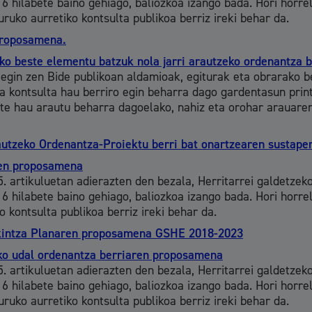
 6 hilabete baino gehiago, baliozkoa izango bada. Hori horre
ko aurretiko kontsulta publikoa berriz ireki behar da.
Gune publikoa, 
proposamena.
ako beste elementu batzuk nola jarri arautzeko ordenantza
egin zen Bide publikoan aldamioak, egiturak eta obrarako b
 kontsulta hau berriro egin beharra dago gardentasun print
tate hau arautu beharra dagoelako, nahiz eta orohar arauare
Euskara
utzeko Ordenantza-Proiektu berri bat onartzearen sustape
ren proposamena
. artikuluetan adierazten den bezala, Herritarrei galdetzek
 6 hilabete baino gehiago, baliozkoa izango bada. Hori horre
Garapen ekonomikoa
kontsulta publikoa berriz ireki behar da.
Ekintza Planaren proposamena GSHE 2018-2023
zko udal ordenantza berriaren proposamena
. artikuluetan adierazten den bezala, Herritarrei galdetzek
Berdintasuna, giza e
 6 hilabete baino gehiago, baliozkoa izango bada. Hori horre
ko aurretiko kontsulta publikoa berriz ireki behar da.