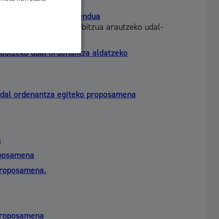
n duen udal-erregelamendua
tzako udal-ostatu zerbitzua arautzeko udal-
k arautze aldera.
arautzeko udal ordenantza aldatzeko
 udal ordenantza egiteko proposamena
a
oposamena
 proposamena.
 proposamena