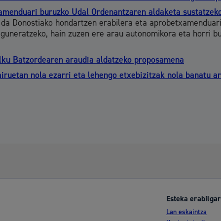
xamenduari buruzko Udal Ordenantzaren aldaketa sustatze
da Donostiako hondartzen erabilera eta aprobetxamenduari
guneratzeko, hain zuzen ere arau autonomikora eta horri bu
lku Batzordearen araudia aldatzeko proposamena
lairuetan nola ezarri eta lehengo etxebizitzak nola banatu 
Esteka erabilgar
Lan eskaintza