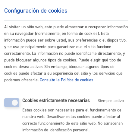
Configuración de cookies
Al visitar un sitio web, este puede almacenar o recuperar información
en su navegador (normalmente, en forma de cookies). Esta
información puede ser sobre usted, sus preferencias o el dispositivo,
y se usa principalmente para garantizar que el sitio funcione
correctamente. La información no puede identificarle directamente, y
puede bloquear algunos tipos de cookies. Puede elegir qué tipo de
cookies desea activar. Sin embargo, bloquear algunos tipos de
cookies puede afectar a su experiencia del sitio y los servicios que
podemos ofrecerle.
Consulte la Política de cookies
El mapa de los puntos críticos es un proyecto del
ayuntamiento con participación ciudadana, quiere
Cookies estrictamente necesarias
Siempre activo
mejorar los puntos de la ciudad que no tienen visibilidad,
accesibilidad o son aislados y por lo tanto producen
Estas cookies son necesarias para el funcionamiento de
inseguridad, sobre todo en las mujeres.
nuestra web. Desactivar estas cookies puede afectar al
correcto funcionamiento de este sitio web. No almacenan
Puedes incluir nuevos puntos críticos. Tras valorarlo el
información de identificación personal.
departamento te responderá, añadiéndolo al mapa si