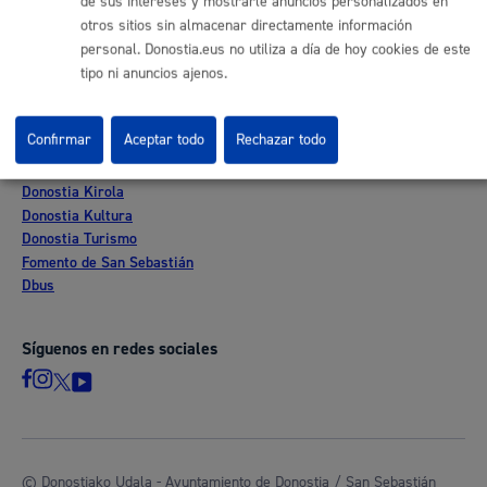
de sus intereses y mostrarle anuncios personalizados en
Sede electrónica
otros sitios sin almacenar directamente información
Mapas - GeoDonostia
personal. Donostia.eus no utiliza a día de hoy cookies de este
Sala de prensa
tipo ni anuncios ajenos.
Mapa web
Confirmar
Aceptar todo
Rechazar todo
Otras páginas web corporativas
Donostia Kirola
Donostia Kultura
Donostia Turismo
Fomento de San Sebastián
Dbus
Síguenos en redes sociales
© Donostiako Udala - Ayuntamiento de Donostia / San Sebastián