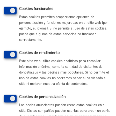
corresponde.
Cookies funcionales
Con el mapa queremos visibilizar que el espacio público
Estas cookies permiten proporcionar opciones de
no es seguro para colectivos vulnerables. Dar visibilidad
personalización y funciones mejoradas en el sitio web (por
al problema es el primer paso para lograr una Donostia
ejemplo, el idioma). Si no permite el uso de estas cookies,
igualitaria y segura.
puede que algunos de estos servicios no funcionen
correctamente.
Cookies de rendimiento
Comunícate con el Ayuntamiento de Donostia / San
Este sitio web utiliza cookies analíticas para recopilar
Sebastián
información anónima, como la cantidad de visitantes de
(gratuito desde Donostia / San Sebastián)
010
donostia.eus y las páginas más populares. Si no permite el
uso de estas cookies no podremos saber si ha visitado el
(+34) 943 481 000
sitio ni mejorar nuestra oferta de contenidos.
Buzón de la ciudadanía
Cookies de personalización
Enlaces útiles
Los socios anunciantes pueden crear estas cookies en el
Ofertas de empleo
sitio. Dichas compañías pueden usarlas para crear un perfil
Perfil del contratante