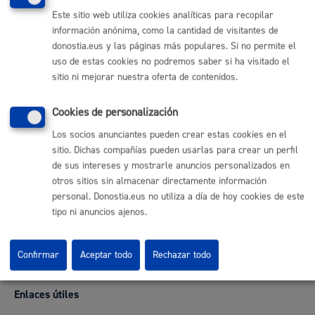
Pertsonen Euskadiko Kultur Elkartea
Este sitio web utiliza cookies analíticas para recopilar
información anónima, como la cantidad de visitantes de
ADRA Fundación
donostia.eus y las páginas más populares. Si no permite el
Adsis Fundación
uso de estas cookies no podremos saber si ha visitado el
sitio ni mejorar nuestra oferta de contenidos.
«
1
2
3
4
5
6
7
8
9
10
»
Cookies de personalización
Los socios anunciantes pueden crear estas cookies en el
sitio. Dichas compañías pueden usarlas para crear un perfil
de sus intereses y mostrarle anuncios personalizados en
Comunícate con el Ayuntamiento de Donostia / San
otros sitios sin almacenar directamente información
Sebastián
personal. Donostia.eus no utiliza a día de hoy cookies de este
tipo ni anuncios ajenos.
(gratuito desde Donostia / San Sebastián)
010
(+34) 943 481 000
Buzón de la ciudadanía
Confirmar
Aceptar todo
Rechazar todo
Enlaces útiles