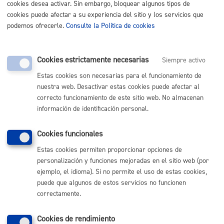
cookies desea activar. Sin embargo, bloquear algunos tipos de
Acimon- Asociación de ciudadanos de Mongolia
cookies puede afectar a su experiencia del sitio y los servicios que
del País Vasco, de Donostia/San Sebastián
podemos ofrecerle.
Consulte la Política de cookies
ACOES Colaboración Esfuerzo
Activos por un Mundo Solidario
Cookies estrictamente necesarias
Siempre activo
ADAHIgi, Asociación Déficit de Atención con
Hiperactividad-Gi
Estas cookies son necesarias para el funcionamiento de
nuestra web. Desactivar estas cookies puede afectar al
Adela Euskal Herria
correcto funcionamiento de este sitio web. No almacenan
ADELA, Asociación Guipuzcoana Esclerosis
información de identificación personal.
Lateral Amiotrófica
ADEMGI
Cookies funcionales
Adepal, Asociación de Padres de Alumnos del
Estas cookies permiten proporcionar opciones de
Colegio Presentación de María
personalización y funciones mejoradas en el sitio web (por
Adhico País Vasco
ejemplo, el idioma). Si no permite el uso de estas cookies,
Adinkide, Grandes Amigos en Acción
puede que algunos de estos servicios no funcionen
correctamente.
Adopchina
Ados Asociación Cultural de Euskadi de Personas
Cookies de rendimiento
con Discapacidad Visual/ Ikusmen Urriko