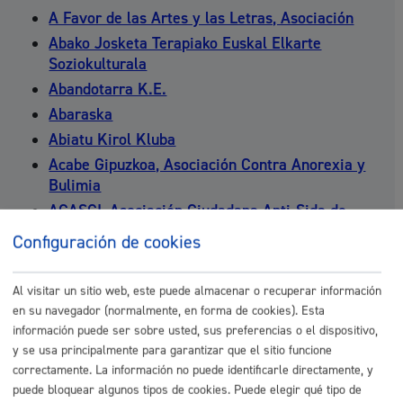
A Favor de las Artes y las Letras, Asociación
Abako Josketa Terapiako Euskal Elkarte
Soziokulturala
Abandotarra K.E.
Abaraska
Abiatu Kirol Kluba
Acabe Gipuzkoa, Asociación Contra Anorexia y
Bulimia
ACASGI, Asociación Ciudadana Anti-Sida de
Gipuzkoa
Configuración de cookies
Acción Marianista para el Desarrollo Fundación
Acco Land
Al visitar un sitio web, este puede almacenar o recuperar información
ACDN Asociación Cultural Donostiako Nepaliak
en su navegador (normalmente, en forma de cookies). Esta
ACEC, Asociación de consumidores y estudios del
información puede ser sobre usted, sus preferencias o el dispositivo,
Cannabis
y se usa principalmente para garantizar que el sitio funcione
correctamente. La información no puede identificarle directamente, y
Acesma, Asociación Cubana Extranjera Sierra
puede bloquear algunos tipos de cookies. Puede elegir qué tipo de
Maestra en el País Vasco