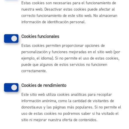
Estas cookies son necesarias para el funcionamiento de
(gratuito desde Donostia / San Sebastián)
010
nuestra web. Desactivar estas cookies puede afectar al
(+34) 943 481 000
correcto funcionamiento de este sitio web. No almacenan
información de identificación personal.
Buzón de la ciudadanía
Cookies funcionales
Enlaces útiles
Estas cookies permiten proporcionar opciones de
Ofertas de empleo
personalización y funciones mejoradas en el sitio web (por
Perfil del contratante
ejemplo, el idioma). Si no permite el uso de estas cookies,
Sede electrónica
puede que algunos de estos servicios no funcionen
Mapas - GeoDonostia
correctamente.
Sala de prensa
Mapa web
Cookies de rendimiento
Este sitio web utiliza cookies analíticas para recopilar
Otras páginas web corporativas
información anónima, como la cantidad de visitantes de
Donostia Kirola
donostia.eus y las páginas más populares. Si no permite el
Donostia Kultura
uso de estas cookies no podremos saber si ha visitado el
Donostia Turismo
sitio ni mejorar nuestra oferta de contenidos.
Fomento de San Sebastián