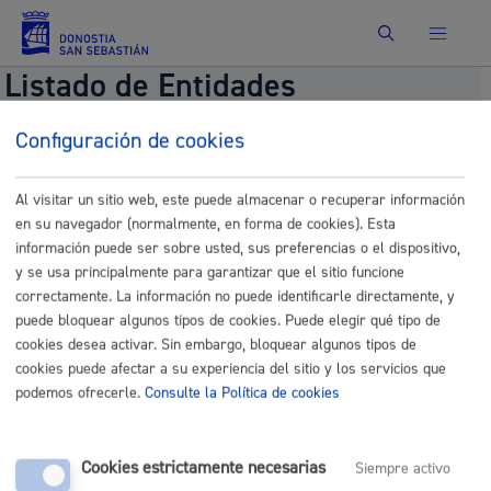
Buscar
Listado de Entidades
Configuración de cookies
Se encontraron
5
ámbitos de actuación.
Al visitar un sitio web, este puede almacenar o recuperar información
Barrio
en su navegador (normalmente, en forma de cookies). Esta
información puede ser sobre usted, sus preferencias o el dispositivo,
Donostia / San Sebastián
y se usa principalmente para garantizar que el sitio funcione
Gipuzkoa
correctamente. La información no puede identificarle directamente, y
CAV
puede bloquear algunos tipos de cookies. Puede elegir qué tipo de
Otros
cookies desea activar. Sin embargo, bloquear algunos tipos de
cookies puede afectar a su experiencia del sitio y los servicios que
podemos ofrecerle.
Consulte la Política de cookies
Comunícate con el Ayuntamiento de Donostia / San
Cookies estrictamente necesarias
Siempre activo
Sebastián