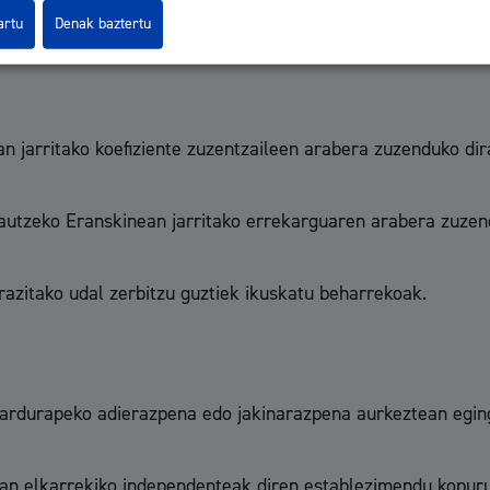
artu
Denak baztertu
okalaren azalera kontutan hartuz, kantitate finkoen arabera 
 jarritako koefiziente zuzentzaileen arabera zuzenduko dir
autzeko Eranskinean jarritako errekarguaren arabera zuzend
razitako udal zerbitzu guztiek ikuskatu beharrekoak.
 ardurapeko adierazpena edo jakinarazpena aurkeztean egin
an elkarrekiko independenteak diren establezimendu kopuru