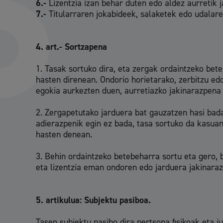
6.-
Lizentzia izan behar duten edo aldez aurretik 
7.-
Titularraren jokabideek, salaketek edo udalar
Herritarren partaidetza eta elkartegintza
4. art.- Sortzapena
1. Tasak sortuko dira, eta zergak ordaintzeko be
hasten direnean. Ondorio horietarako, zerbitzu ed
egokia aurkezten duen, aurretiazko jakinarazpena
Kirola
2. Zergapetutako jarduera bat gauzatzen hasi bada
adierazpenik egin ez bada, tasa sortuko da kasua
hasten denean.
3. Behin ordaintzeko betebeharra sortu eta gero, 
eta lizentzia eman ondoren edo jarduera jakinaraz
Hiria
Aktua
5. artikulua:
Subjektu pasiboa.
Hiria orain
Albis
Tasen subjektu pasibo dira pertsona fisikoak eta j