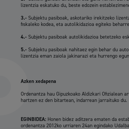
lizentzia eskatuko du, beste edozein establezimen
3.-
Subjektu pasiboak, askotariko irekitzeko lizent
fiskaleko kodea, eta autolikidazioa egiteko behar
4.-
Subjektu pasiboak autolikidazioa betetzeko esk
5.-
Subjektu pasiboak nahitaez egin behar du auto
lizentzia eman zaiola jakinarazi eta hurrengo egun
Azken xedapena
Ordenantza hau Gipuzkoako Aldizkari Ofizialean ar
hartzen ez den bitartean, indarrean jarraituko du.
EGINBIDEA:
Honen bidez aditzera ematen da establ
ordenantza 2012ko urriaren 24an egindako Udalbat