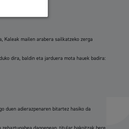
ezartzen da.
a, Kaleak mailen arabera sailkatzeko zerga
uko dira, baldin eta jarduera mota hauek badira:
go duen adierazpenaren bitartez hasiko da
 zehaztugabea dagoenean, titular bakoitzak bere