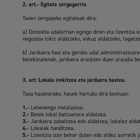
2. art.- Egitate zergagarria
Mugikortasuna
Tasen zergapeko egitateak dira:
a) Donostia udalerrian egingo diren eta lizentzia 
negozioa tokiz aldatzeko, eskuz aldatzeko, lagatz
Herritarren segurtasuna eta larrialdiak
b) Jarduera hasi eta geroko udal administrazioare
betekizunenak, jarduera arautzen duen araudia bet
3. art:
Lokala irekitzea eta jarduera hastea.
Osasun publikoa, animaliak eta kontsumoa
Tasa hauetarako, hauek hartuko dira kontuan:
1.-
Lehenengo instalazioa.
2.-
Beste lokal batzuetara aldatzea.
3.-
Jarduera zabaltzea edo aldatzea, lokalez aldat
Haurrak eta gazteak
4.-
Lokalak handitzea.
5.-
Lizentzia izan behar duten edo aldez aurretik 