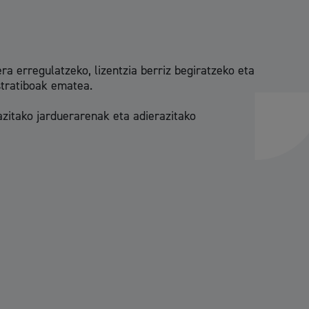
hondakinak eta ingurumena
ra erregulatzeko, lizentzia berriz begiratzeko eta
stratiboak ematea.
azitako jarduerarenak eta adierazitako
 eta enplegua
skubideak eta bizikidetza