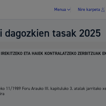
Menua
Nire karpeta
i dagozkien tasak 2025
IREKITZEKO ETA HAIEK KONTRALATZEKO ZERBITZUAK 
Zergak eta isunak
Etxebizitza eta hi
o 11/1989 Foru Arauko III. kapituluko 3. atalak jarritako 
ira