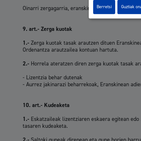
Berretsi
Guztiak on
Oinarri zergagarria, eranskinean agertzen dena, l
9. art.- Zerga kuotak
1.-
Zerga kuotak tasak arautzen dituen Eranskinean
Ordenantza arautzailea kontuan hartuta.
2.-
Horrela ateratzen diren zerga kuotak tasak ar
- Lizentzia behar dutenak
- Aurrez jakinarazi beharrekoak, Eranskinean adie
10. art.- Kudeaketa
1.-
Eskatzaileak lizentziaren eskaera egitean edo
tasaren kudeaketa.
2.-
Saltoki guneak direnean eta gune horien barru