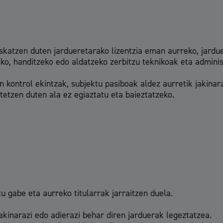
Gune publikoa, 
eskatzen duten jardueretarako lizentzia eman aurreko, jardue
eko, handitzeko edo aldatzeko zerbitzu teknikoak eta admini
Euskara
n kontrol ekintzak, subjektu pasiboak aldez aurretik jakinar
etzen duten ala ez egiaztatu eta baieztatzeko.
Garapen ekonomikoa
u gabe eta aurreko titularrak jarraitzen duela.
Berdintasuna, giza e
jakinarazi edo adierazi behar diren jarduerak legeztatzea.