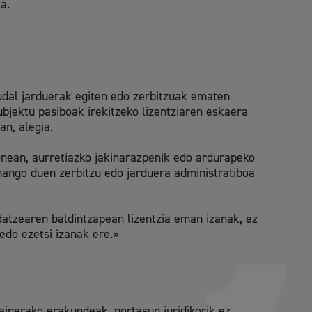
a.
udal jarduerak egiten edo zerbitzuak ematen
ubjektu pasiboak irekitzeko lizentziaren eskaera
n, alegia.
onean, aurretiazko jakinarazpenik edo ardurapeko
mango duen zerbitzu edo jarduera administratiboa
datzearen baldintzapean lizentzia eman izanak, ez
edo ezetsi izanak ere.»
Izapideen katalogoa
gainerako erakundeak, nortasun juridikorik ez