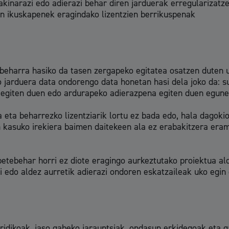
jakinarazi edo adierazi behar diren jarduerak erregularizatze
en ikuskapenek eragindako lizentzien berrikuspenak
Kultura
tebeharra hasiko da tasen zergapeko egitatea osatzen duten 
o jarduera data ondorengo data honetan hasi dela joko da: s
 egiten duen edo ardurapeko adierazpena egiten duen egunea
Turismoa
 eta beharrezko lizentziarik lortu ez bada edo, hala dagoki
n kasuko irekiera baimen daitekeen ala ez erabakitzera era
betebehar horri ez diote eragingo aurkeztutako proiektua al
i edo aldez aurretik adierazi ondoren eskatzaileak uko egin 
litatea
Udal administrazioa
teak
Iragarki ofizialen taula
uridikoak, jaso gabeko jarauntsiak, ondasun erkidegoak eta 