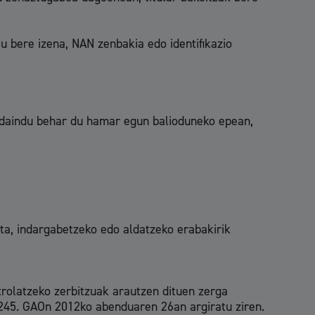
tu bere izena, NAN zenbakia edo identifikazio
ordaindu behar du hamar egun balioduneko epean,
ta, indargabetzeko edo aldatzeko erabakirik
rolatzeko zerbitzuak arautzen dituen zerga
 245. GAOn 2012ko abenduaren 26an argiratu ziren.