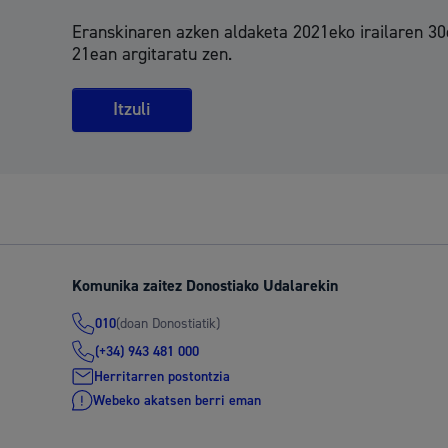
Eranskinaren azken aldaketa 2021eko irailaren 3
21ean argitaratu zen.
Itzuli
Komunika zaitez Donostiako Udalarekin
(doan Donostiatik)
010
(+34) 943 481 000
Herritarren postontzia
Webeko akatsen berri eman