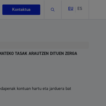
EU
ES
Bilatu
Kontaktua
EMATEKO TASAK ARAUTZEN DITUEN ZERGA
rigintza
xedapenak kontuan hartu eta jarduera bat