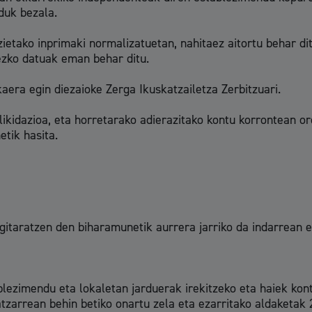
duk bezala.
zietako inprimaki normalizatuetan, nahitaez aitortu behar di
rezko datuak eman behar ditu.
aera egin diezaioke Zerga Ikuskatzailetza Zerbitzuari.
likidazioa, eta horretarako adierazitako kontu korrontean 
etik hasita.
gitaratzen den biharamunetik aurrera jarriko da indarrean e
ezimendu eta lokaletan jarduerak irekitzeko eta haiek kont
zarrean behin betiko onartu zela eta ezarritako aldaketak