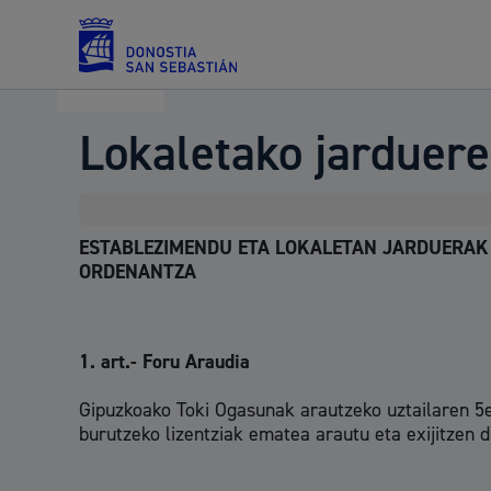
Lokaletako jarduere
Zerbitzuak
ESTABLEZIMENDU ETA LOKALETAN JARDUERAK 
Errolda eta gai pertsonalak
ORDENANTZA
1. art.- Foru Araudia
Gizarte-zerbitzuak
Gipuzkoako Toki Ogasunak arautzeko uztailaren 5ek
burutzeko lizentziak ematea arautu eta exijitzen d