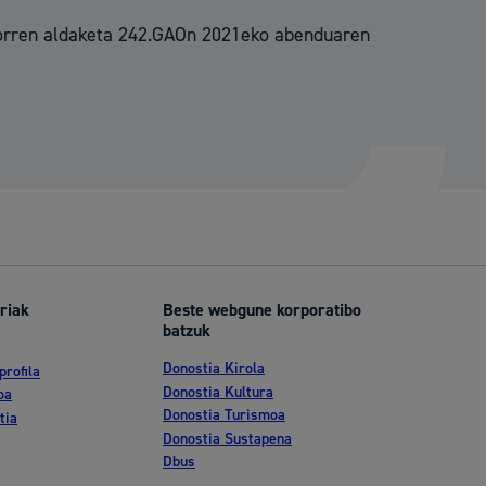
 horren aldaketa 242.GAOn 2021eko abenduaren
riak
Beste webgune korporatibo
batzuk
Donostia Kirola
profila
Donostia Kultura
oa
Donostia Turismoa
tia
Donostia Sustapena
Dbus