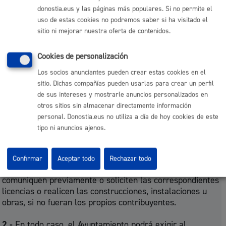
constituyen una unidad económica o un patrimonio
donostia.eus y las páginas más populares. Si no permite el
separado susceptible de imposición, así como las
uso de estas cookies no podremos saber si ha visitado el
herencias que se hallen pendientes del ejercicio de un
sitio ni mejorar nuestra oferta de contenidos.
poder testatorio, que sean dueños de la construcción,
instalación u obra, sean o no propietarios del inmueble
Cookies de personalización
sobre el que se realice aquella.
Los socios anunciantes pueden crear estas cookies en el
2.-
Tendrá la consideración de dueño de la construcción,
sitio. Dichas compañías pueden usarlas para crear un perfil
instalación u obra quien soporte los gastos o el coste
de sus intereses y mostrarle anuncios personalizados en
que comporte su realización.
otros sitios sin almacenar directamente información
personal. Donostia.eus no utiliza a día de hoy cookies de este
tipo ni anuncios ajenos.
Art. 9º.- Sujetos pasivos: sustitutos
1.-
Tienen la consideración de sujetos pasivos sustitutos
Confirmar
Aceptar todo
Rechazar todo
del contribuyente quienes declaren responsablemente,
comuniquen previamente o soliciten las correspondientes
licencias o realicen las construcciones, instalaciones u
obras, si no fueran los propios contribuyentes.
2.-
En todo caso, el Ayuntamiento podrá exigir al