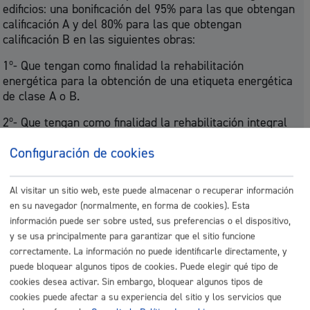
edificios: una bonificación del 95% para las que obtengan
calificación A y del 80% para las que obtengan
calificación B en las siguientes obras:
1º- Que tengan como finalidad la rehabilitación
energética para la obtención de una etiqueta energética
de clase A o B.
2º- Que tengan como finalidad la rehabilitación integral
de inmuebles que englobe la rehabilitación energética y
Configuración de cookies
accesibilidad. A estos efectos, la rehabilitación
energética ha de tener como finalidad la obtención de
una etiqueta de eficiencia energética de clase A o B.
Al visitar un sitio web, este puede almacenar o recuperar información
en su navegador (normalmente, en forma de cookies). Esta
Para determinar la clase, será de aplicación la
información puede ser sobre usted, sus preferencias o el dispositivo,
calificación energética inferior obtenida en cualquiera de
y se usa principalmente para garantizar que el sitio funcione
los apartados, consumo de energía primaria, kwh/m2
correctamente. La información no puede identificarle directamente, y
año y, emisiones de C02, Kg C02/m2 año.
puede bloquear algunos tipos de cookies. Puede elegir qué tipo de
2 c)
Bonificación del 95% para las obras que se realicen
cookies desea activar. Sin embargo, bloquear algunos tipos de
en el marco de proyectos de rehabilitación integral de
cookies puede afectar a su experiencia del sitio y los servicios que