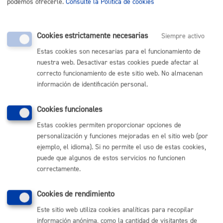
barrios o zonas del término municipal para la
podemos ofrecerle.
Consulte la Política de cookies
incorporación de energías renovables.
La bonificación a que se refieren estas letras, b) y c),
Cookies estrictamente necesarias
Siempre activo
serán aplicables exclusivamente, sobre las cantidades
Estas cookies son necesarias para el funcionamiento de
cuya inversión no sea obligatoria de acuerdo con la
nuestra web. Desactivar estas cookies puede afectar al
legislación vigente. En cualquiera de los supuestos, la
correcto funcionamiento de este sitio web. No almacenan
persona solicitante deberá aportar una declaración
información de identificación personal.
responsable redactada por técnico competente con
cálculo justificativo de la diferencia existente entre el
presupuesto correspondiente a la obra necesaria para
Cookies funcionales
cumplir la legislación vigente y el presupuesto
Estas cookies permiten proporcionar opciones de
presentado.
personalización y funciones mejoradas en el sitio web (por
ejemplo, el idioma). Si no permite el uso de estas cookies,
puede que algunos de estos servicios no funcionen
Art. 8º.- Sujetos pasivos: contribuyentes
correctamente.
1.-
Son sujetos pasivos de este impuesto, a título de
contribuyente, las personas físicas y jurídicas, las
Cookies de rendimiento
herencias yacentes, comunidades de bienes y demás
Este sitio web utiliza cookies analíticas para recopilar
entidades que, carentes de personalidad jurídica,
información anónima, como la cantidad de visitantes de