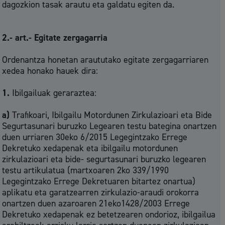
dagozkion tasak arautu eta galdatu egiten da.
2.- art.- Egitate zergagarria
Ordenantza honetan araututako egitate zergagarriaren
xedea honako hauek dira:
1.
Ibilgailuak geraraztea:
a)
Trafikoari, Ibilgailu Motordunen Zirkulazioari eta Bide
Segurtasunari buruzko Legearen testu bategina onartzen
duen urriaren 30eko 6/2015 Legegintzako Errege
Dekretuko xedapenak eta ibilgailu motordunen
zirkulazioari eta bide- segurtasunari buruzko legearen
testu artikulatua (martxoaren 2ko 339/1990
Legegintzako Errege Dekretuaren bitartez onartua)
aplikatu eta garatzearren zirkulazio-araudi orokorra
onartzen duen azaroaren 21eko1428/2003 Errege
Dekretuko xedapenak ez betetzearen ondorioz, ibilgailua