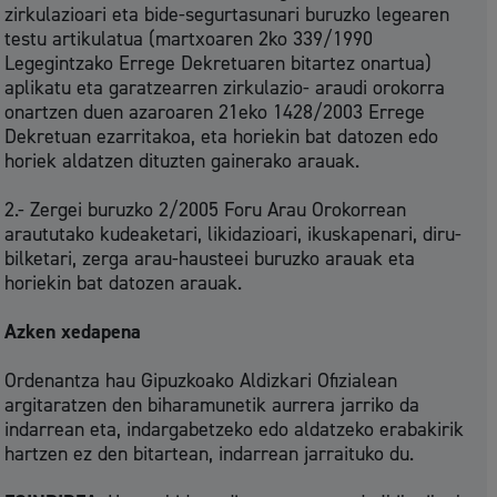
zirkulazioari eta bide-segurtasunari buruzko legearen
testu artikulatua (martxoaren 2ko 339/1990
Legegintzako Errege Dekretuaren bitartez onartua)
aplikatu eta garatzearren zirkulazio- araudi orokorra
onartzen duen azaroaren 21eko 1428/2003 Errege
Dekretuan ezarritakoa, eta horiekin bat datozen edo
horiek aldatzen dituzten gainerako arauak.
2.- Zergei buruzko 2/2005 Foru Arau Orokorrean
araututako kudeaketari, likidazioari, ikuskapenari, diru-
bilketari, zerga arau-hausteei buruzko arauak eta
horiekin bat datozen arauak.
Azken xedapena
Ordenantza hau Gipuzkoako Aldizkari Ofizialean
argitaratzen den biharamunetik aurrera jarriko da
indarrean eta, indargabetzeko edo aldatzeko erabakirik
hartzen ez den bitartean, indarrean jarraituko du.