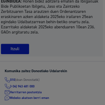
EGINBIDEA:
Honen bidez aditzera ematen da Ibilgailuak
Bide Publikoetan Ibilgetu, Jaso eta Zaintzeko
Zerbitzuaren Tasa arautzen duen Ordenantzaren
eraskinaren azken aldaketa 2025eko irailaren 25ean
egindako Udalbatzarrean behin-betiko onartu zela.
Ezarritako aldaketak 2025eko abenduaren 10ean 236.
GAOn argitaratu zela.
Itzuli
Komunika zaitez Donostiako Udalarekin
(doan Donostiatik)
010
(+34) 943 481 000
Herritarren postontzia
Webeko akatsen berri eman