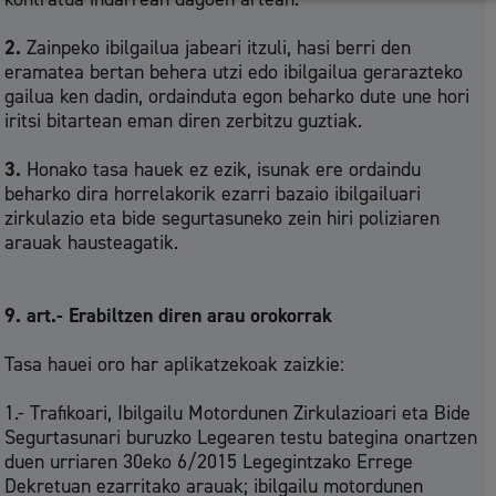
2.
Zainpeko ibilgailua jabeari itzuli, hasi berri den
eramatea bertan behera utzi edo ibilgailua gerarazteko
gailua ken dadin, ordainduta egon beharko dute une hori
iritsi bitartean eman diren zerbitzu guztiak.
3.
Honako tasa hauek ez ezik, isunak ere ordaindu
beharko dira horrelakorik ezarri bazaio ibilgailuari
zirkulazio eta bide segurtasuneko zein hiri poliziaren
arauak hausteagatik.
9. art.- Erabiltzen diren arau orokorrak
Tasa hauei oro har aplikatzekoak zaizkie:
1.- Trafikoari, Ibilgailu Motordunen Zirkulazioari eta Bide
Segurtasunari buruzko Legearen testu bategina onartzen
duen urriaren 30eko 6/2015 Legegintzako Errege
Dekretuan ezarritako arauak; ibilgailu motordunen