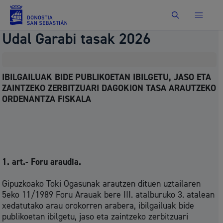
Bilatu
Udal Garabi tasak 2026
IBILGAILUAK BIDE PUBLIKOETAN IBILGETU, JASO ETA
ZAINTZEKO ZERBITZUARI DAGOKION TASA ARAUTZEKO
ORDENANTZA FISKALA
1. art.- Foru araudia.
Gipuzkoako Toki Ogasunak arautzen dituen uztailaren
5eko 11/1989 Foru Arauak bere III. atalburuko 3. atalean
xedatutako arau orokorren arabera, ibilgailuak bide
publikoetan ibilgetu, jaso eta zaintzeko zerbitzuari