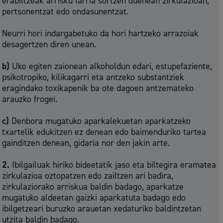
erabiltzeak arrisku larria sortzen duenean zirkulazioan,
pertsonentzat edo ondasunentzat.
Neurri hori indargabetuko da hori hartzeko arrazoiak
desagertzen diren unean.
b)
Uko egiten zaionean alkoholdun edari, estupefaziente,
psikotropiko, kilikagarri eta antzeko substantziek
eragindako toxikapenik ba ote dagoen antzemateko
arauzko frogei.
c)
Denbora mugatuko aparkalekuetan aparkatzeko
txartelik edukitzen ez denean edo baimenduriko tartea
gainditzen denean, gidaria nor den jakin arte.
2.
Ibilgailuak hiriko bideetatik jaso eta biltegira eramatea
zirkulazioa oztopatzen edo zailtzen ari badira,
zirkulaziorako arriskua baldin badago, aparkatze
mugatuko aldeetan gaizki aparkatuta badago edo
ibilgetzeari buruzko arauetan xedaturiko baldintzetan
utzita baldin badago.