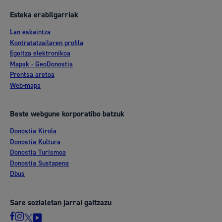
Esteka erabilgarriak
Lan eskaintza
Kontratatzailaren profila
Egoitza elektronikoa
Mapak - GeoDonostia
Prentsa aretoa
Web-mapa
Beste webgune korporatibo batzuk
Donostia Kirola
Donostia Kultura
Donostia Turismoa
Donostia Sustapena
Dbus
Sare sozialetan jarrai gaitzazu