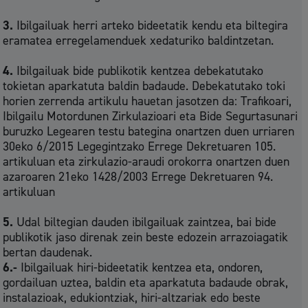
3.
Ibilgailuak herri arteko bideetatik kendu eta biltegira
eramatea erregelamenduek xedaturiko baldintzetan.
4.
Ibilgailuak bide publikotik kentzea debekatutako
tokietan aparkatuta baldin badaude. Debekatutako toki
horien zerrenda artikulu hauetan jasotzen da: Trafikoari,
Ibilgailu Motordunen Zirkulazioari eta Bide Segurtasunari
buruzko Legearen testu bategina onartzen duen urriaren
30eko 6/2015 Legegintzako Errege Dekretuaren 105.
artikuluan eta zirkulazio-araudi orokorra onartzen duen
azaroaren 21eko 1428/2003 Errege Dekretuaren 94.
artikuluan
5.
Udal biltegian dauden ibilgailuak zaintzea, bai bide
publikotik jaso direnak zein beste edozein arrazoiagatik
bertan daudenak.
6.-
Ibilgailuak hiri-bideetatik kentzea eta, ondoren,
gordailuan uztea, baldin eta aparkatuta badaude obrak,
instalazioak, edukiontziak, hiri-altzariak edo beste