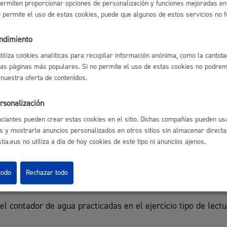
ermiten proporcionar opciones de personalización y funciones mejoradas en 
no permite el uso de estas cookies, puede que algunos de estos servicios no 
 de lecturas se considerará como consumo de agua, el consumo
endimiento
xo, es el resultado de dividir el 35 por ciento del padrón ba
utiliza cookies analíticas para recopilar información anónima, como la cantida
ciones) en el conjunto de las viviendas del padrón (M3P).
las páginas más populares. Si no permite el uso de estas cookies no podremo
 nuestra oferta de contenidos.
rsonalización
ciantes pueden crear estas cookies en el sitio. Dichas compañías pueden usa
ividir el consumo total de agua del conjunto de viviendas 
s y mostrarle anuncios personalizados en otros sitios sin almacenar direct
ia.eus no utiliza a día de hoy cookies de este tipo ni anuncios ajenos.
todo
Rechazar todo
ada vivienda (M3V) en un ejercicio tipo de lecturas:
el contador de agua practicadas en el ejercicio tipo de lectu