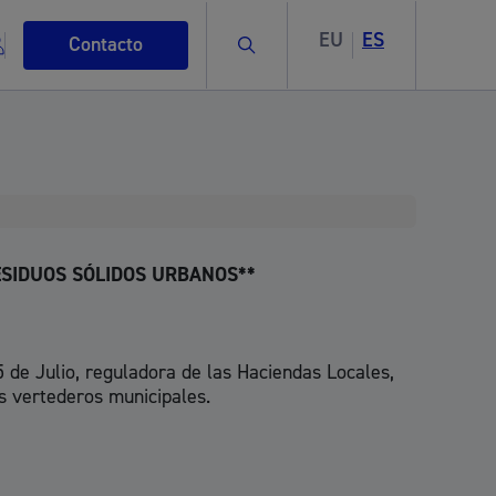
EU
ES
Buscar
Contacto
s
ESIDUOS SÓLIDOS URBANOS**
5 de Julio, reguladora de las Haciendas Locales,
os vertederos municipales.
ismo