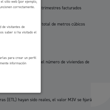
el sitio web (por ejemplo,
funcionen correctamente.
 de los últimos cuatro trimestres facturados
se (PB), entre el número total de metros cúbicos
d de visitantes de
s saber si ha visitado el
rlas para crear un perfil
del padrón (M3P) entre el número de viviendas de
amente información
ras (ETL) hayan sido reales, el valor M3V se fijará