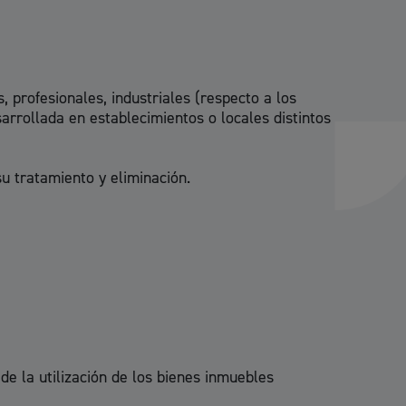
 residuos y medioambiente
 profesionales, industriales (respecto a los
sarrollada en establecimientos o locales distintos
u tratamiento y eliminación.
co y empleo
humanos y convivencia
e la utilización de los bienes inmuebles