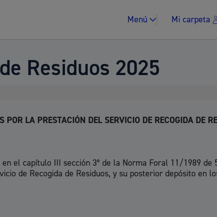
Menú
Mi carpeta
 de Residuos 2025
Impuestos y multa
 POR LA PRESTACIÓN DEL SERVICIO DE RECOGIDA DE R
en el capítulo III sección 3ª de la Norma Foral 11/1989 de 
rvicio de Recogida de Residuos, y su posterior depósito en l
Vivienda y urban