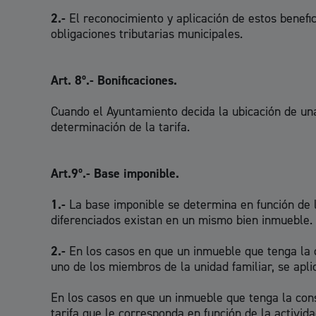
Descubre la ciudad
Aviso
2.-
El reconocimiento y aplicación de estos benefi
obligaciones tributarias municipales.
La ciudad futura
Agend
Art. 8º.- Bonificaciones.
Cuando el Ayuntamiento decida la ubicación de una 
determinación de la tarifa.
Art.9º.- Base imponible.
1.-
La base imponible se determina en función de l
diferenciados existan en un mismo bien inmueble.
2.-
En los casos en que un inmueble que tenga la c
uno de los miembros de la unidad familiar, se aplic
En los casos en que un inmueble que tenga la consi
tarifa que le corresponda en función de la activida