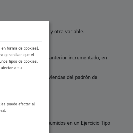
suma de una cuota fija y otra variable.
 en forma de cookies).
ra garantizar que el
uos de vivienda del año anterior incrementado, en
unos tipos de cookies.
 afectar a su
), entre el número de viviendas del padrón de
ies puede afectar al
nal.
ales o estimados, consumidos en un Ejercicio Tipo