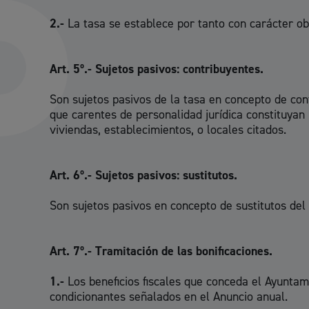
2.-
La tasa se establece por tanto con carácter obl
Participación ciudadana y asociacionismo
Art. 5º.- Sujetos pasivos: contribuyentes.
Son sujetos pasivos de la tasa en concepto de con
que carentes de personalidad jurídica constituyan
viviendas, establecimientos, o locales citados.
Deporte
Art. 6º.- Sujetos pasivos: sustitutos.
Son sujetos pasivos en concepto de sustitutos del
Art. 7º.- Tramitación de las bonificaciones.
La ciudad
Actua
1.-
Los beneficios fiscales que conceda el Ayuntami
La ciudad ahora
Notici
condicionantes señalados en el Anuncio anual.