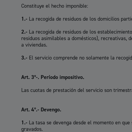
Constituye el hecho imponible:
Movilidad
1.-
La recogida de residuos de los domicilios parti
2.-
La recogida de residuos de los establecimientos
residuos asimilables a domésticos), recreativas, d
a viviendas.
Seguridad ciudadana y emergencias
3.-
El servicio comprende no solamente la recogida
Art. 3º-. Período impositivo.
Salud Pública, animales y consumo
Las cuotas de prestación del servicio son trimestr
Art. 4º.- Devengo.
Infancia y juventud
1.-
La tasa se devenga desde el momento en que se 
gravados.