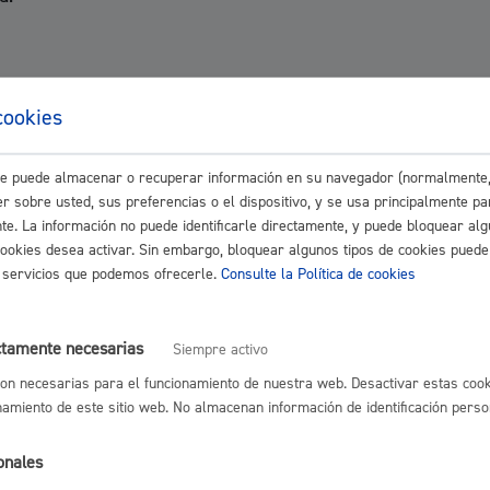
cookies
liminación de residuos en viviendas está constituida por la 
 (CV)
este puede almacenar o recuperar información en su navegador (normalmente,
r sobre usted, sus preferencias o el dispositivo, y se usa principalmente pa
rá constituida por el importe del padrón de la tasa de resid
nte. La información no puede identificarle directamente, y puede bloquear alg
resultante se denomina padrón base (PB).
cookies desea activar. Sin embargo, bloquear algunos tipos de cookies puede
os servicios que podemos ofrecerle.
Consulte la Política de cookies
 el resultado de dividir el 65 por ciento del padrón base (PB
ctamente necesarias
Siempre activo
on necesarias para el funcionamiento de nuestra web. Desactivar estas cook
ada una de las viviendas del padrón de basuras.
namiento de este sitio web. No almacenan información de identificación perso
ulará multiplicando el número de metros cúbicos de agua, re
onales
arifa tipo anual (TTA).