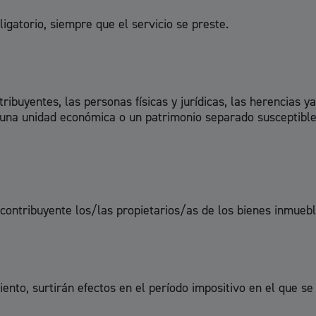
igatorio, siempre que el servicio se preste.
Cultura
tribuyentes, las personas físicas y jurídicas, las herencias
 una unidad económica o un patrimonio separado susceptible
Turismo
 contribuyente los/las propietarios/as de los bienes inmuebl
lidad
Administración municipa
ento, surtirán efectos en el período impositivo en el que se 
as
Tablón de anuncios oficia