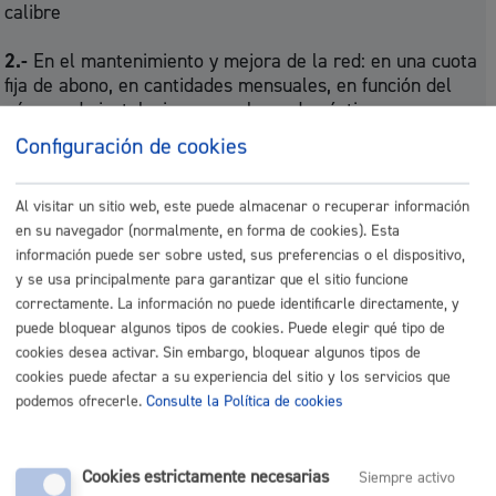
calibre
2.-
En el mantenimiento y mejora de la red: en una cuota
fija de abono, en cantidades mensuales, en función del
número de instalaciones en el uso doméstico, y en
función del calibre del contador en el resto de usos.
Configuración de cookies
3.-
En la verificación de los aparatos de medida: en
cantidades fijas, en función del calibre del contador.
Al visitar un sitio web, este puede almacenar o recuperar información
en su navegador (normalmente, en forma de cookies). Esta
4.-
En el suministro: en una cuota variable en función de
información puede ser sobre usted, sus preferencias o el dispositivo,
los m³ suministrados.
y se usa principalmente para garantizar que el sitio funcione
correctamente. La información no puede identificarle directamente, y
5.-
En los supuestos en los que una finca esté habilitada
puede bloquear algunos tipos de cookies. Puede elegir qué tipo de
para vivienda y autorizada para el ejercicio de una
cookies desea activar. Sin embargo, bloquear algunos tipos de
actividad por un miembro de la unidad de convivencia, el
cookies puede afectar a su experiencia del sitio y los servicios que
Servicio de Aguas, vistas las condiciones de ambas
podemos ofrecerle.
Consulte la Política de cookies
situaciones, determinará a qué tipo de uso responde la
mayoría del suministro que se realiza, atendiendo a la
naturaleza de la actividad y al espacio dedicado a ésta, y
Cookies estrictamente necesarias
Siempre activo