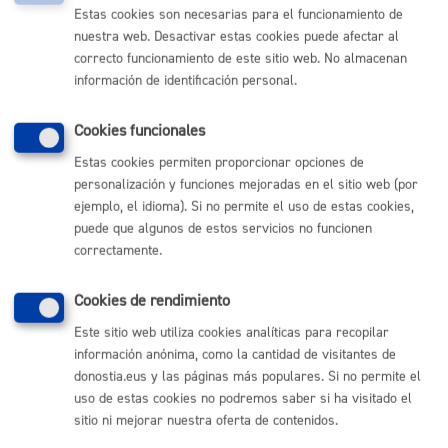
se liquidará la cuota tributaria señalada en el anexo a
Estas cookies son necesarias para el funcionamiento de
dicho tipo de uso.
nuestra web. Desactivar estas cookies puede afectar al
correcto funcionamiento de este sitio web. No almacenan
información de identificación personal.
Art. 9º.- Forma de pago de las tasas.
Cookies funcionales
1.-
Las tasas se abonarán en los siguientes plazos:
Estas cookies permiten proporcionar opciones de
a)
Los servicios o actividades de mantenimiento y mejora
personalización y funciones mejoradas en el sitio web (por
de la Red, alquiler, mantenimiento, reparación y
ejemplo, el idioma). Si no permite el uso de estas cookies,
reposición de contadores y suministro, que se prestan o
puede que algunos de estos servicios no funcionen
realizan de forma periódica y que se gestionan mediante
correctamente.
Padrón: en el plazo señalado en el trámite de exposición
pública del Padrón:
Cookies de rendimiento
- Mensualmente a los usuarios calificados de
Este sitio web utiliza cookies analíticas para recopilar
consumidores de gran volumen.
información anónima, como la cantidad de visitantes de
- Trimestralmente al resto de usuarios.
donostia.eus y las páginas más populares. Si no permite el
uso de estas cookies no podremos saber si ha visitado el
b)
La verificación de aparatos y los servicios y
sitio ni mejorar nuestra oferta de contenidos.
actividades para la realización de acometidas, que se