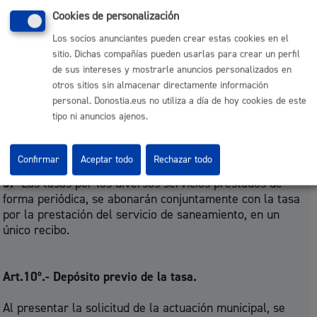
prestan o realizan mediante autorizaciones o licencias,
Cookies de personalización
las cuales no se tramitarán si no se efectúa el pago con
Los socios anunciantes pueden crear estas cookies en el
carácter previo a su otorgamiento: en el plazo que se
sitio. Dichas compañías pueden usarlas para crear un perfil
señale en la resolución del Delegado del Área, y
de sus intereses y mostrarle anuncios personalizados en
conjuntamente con la tasa urbanística que en su caso
otros sitios sin almacenar directamente información
proceda.
personal. Donostia.eus no utiliza a día de hoy cookies de este
tipo ni anuncios ajenos.
2.-
Las tasas por los diversos servicios prestados de
forma periódica, se abonarán conjuntamente en un único
recibo.
Confirmar
Aceptar todo
Rechazar todo
3.-
Las tasas por los diversos servicios prestados de
forma periódica, se abonarán conjuntamente con la tasa
por la prestación del servicio de saneamiento, en un
único recibo.
Art.10º.- Depósito previo de la tasa.
Al presentar la solicitud de la actuación municipal, se