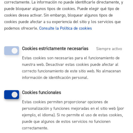
correctamente. La información no puede identificarle directamente, y
Ayuntamiento.
puede bloquear algunos tipos de cookies. Puede elegir qué tipo de
cookies desea activar. Sin embargo, bloquear algunos tipos de
e)
De construcción de viviendas de protección oficial.
cookies puede afectar a su experiencia del sitio y los servicios que
podemos ofrecerle.
Consulte la Política de cookies
f)
De parcelación, de movimientos de tierras, de
urbanización o ejecución de infraestructuras, de
instalación de grúas-torre, de demolición, obras de
Cookies estrictamente necesarias
Siempre activo
edificación y 1ª utilización de los edificios cuyo sujeto
pasivo sea la Universidad.
Estas cookies son necesarias para el funcionamiento de
nuestra web. Desactivar estas cookies puede afectar al
g)
De las obras menores cuyo coste real de ejecución
correcto funcionamiento de este sitio web. No almacenan
supervisado por los Servicios Técnicos Municipales sea
información de identificación personal.
inferior a 3.606 euros siempre que las obras se realicen
una vez concedida la licencia.
Cookies funcionales
Estas cookies permiten proporcionar opciones de
h)
Cuya solicitud se efectúe a raíz de situaciones
personalización y funciones mejoradas en el sitio web (por
naturales de fuerza mayor (inundaciones) o fortuitas de
ejemplo, el idioma). Si no permite el uso de estas cookies,
carácter catastrófico (incendios, actos de terrorismo...).
puede que algunos de estos servicios no funcionen
correctamente.
i)
Concedidas en ejecución de planes de rehabilitación