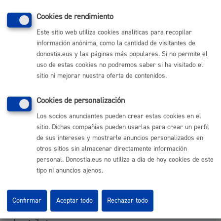
municipal y en las áreas de rehabilitación integrada con
actuación municipal.
Cookies de rendimiento
Este sitio web utiliza cookies analíticas para recopilar
información anónima, como la cantidad de visitantes de
Art. 7º.- Obligaciones formales de los sujetos pasivos.
donostia.eus y las páginas más populares. Si no permite el
uso de estas cookies no podremos saber si ha visitado el
1.-
Es obligatorio proveerse de Licencia Urbanística para
sitio ni mejorar nuestra oferta de contenidos.
la realización de los actos taxativamente señalados en el
art. 1 del Reglamento de Disciplina Urbanística y normas
Cookies de personalización
dictadas en su desarrollo por el Ayuntamiento.
Los socios anunciantes pueden crear estas cookies en el
2.-
El solicitante está obligado a declarar en los
sitio. Dichas compañías pueden usarlas para crear un perfil
impresos normalizados de solicitud de licencias
de sus intereses y mostrarle anuncios personalizados en
urbanísticas, su nombre, D.N.I. o C.I.F. y su domicilio, así
otros sitios sin almacenar directamente información
como los del constructor y propietario del bien inmueble.
personal. Donostia.eus no utiliza a día de hoy cookies de este
tipo ni anuncios ajenos.
3.-
La gestión de la tasa se inicia a través de las
autoliquidaciones que se efectuarán conjuntamente sobre
esta tasa y el Impuesto de Construcciones, Instalaciones
Confirmar
Aceptar todo
Rechazar todo
y Obras, siempre que coincidan los sujetos pasivos de