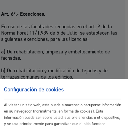
Art. 6º.- Exenciones.
En uso de las facultades recogidas en el art. 9 de la
Norma Foral 11/1.989 de 5 de Julio, se establecen las
siguientes exenciones, para las licencias:
a)
De rehabilitación, limpieza y embellecimiento de
fachadas.
b)
De rehabilitación y modificación de tejados y de
terrazas comunes de los edificios.
Configuración de cookies
c)
De instalación de ascensores en inmuebles
residenciales que carezcan del mismo, de instalación de
rampas, plataformas elevadoras, de elementos y
Al visitar un sitio web, este puede almacenar o recuperar información
cualquier otra obra que sirva para salvar el desnivel
en su navegador (normalmente, en forma de cookies). Esta
existente entre el portal y el ascensor.
información puede ser sobre usted, sus preferencias o el dispositivo,
y se usa principalmente para garantizar que el sitio funcione
d)
Sobre bienes inmuebles cuyo propietario sea este