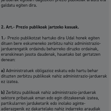
galdatu egiten dira.
2. Art.- Prezio publikoak jartzeko kasuak.
1.
- Prezio publikotzat hartuko dira Udal honek egiten
dituen bere eskumeneko zerbitzu nahiz administrazio-
jarduerengatik ordaindu beharreko diruzko ordainak,
eranskinean jasota daudenak, hauetako bat gertatzen
denean:
a)
Administratuek obligazioz eskatu edo hartu behar
dituzten zerbitzu publikoak nahiz administrazio-jarduerak
ez izatea.
b)
Zerbitzu publikoak nahiz administrazio-jarduerak
sektore pribatuak eman edo egin ditzakeenak izatea,
partikularren jarduketarik edo inolako aginte-
adierazpenik ez dakartelako nahiz indarreko araudiak