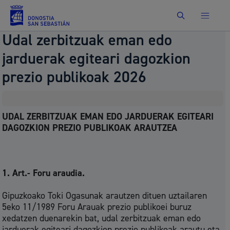
Bilatu
Udal zerbitzuak eman edo
jarduerak egiteari dagozkion
prezio publikoak 2026
UDAL ZERBITZUAK EMAN EDO JARDUERAK EGITEARI
DAGOZKION PREZIO PUBLIKOAK ARAUTZEA
1. Art.- Foru araudia.
Gipuzkoako Toki Ogasunak arautzen dituen uztailaren
5eko 11/1989 Foru Arauak prezio publikoei buruz
xedatzen duenarekin bat, udal zerbitzuak eman edo
jarduerak egiteari dagozkion prezio publikoak arautu eta