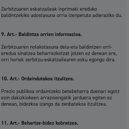
Zerbitzuaren eskatzaileak inprimaki ereduko
baldintzekiko adostasuna orria izenpetuta adieraziko du.
9. Art.- Baldintza orrien informazioa.
Zerbitzuaren nolakotasuna dela-eta baldintzen orri-
eredua sinatzea beharrezkotzat jotzen ez denean ere,
orri horiek zerbitzu-eskatzailearen esku egongo dira.
10. Art.- Ordaindutakoa itzultzea.
Prezio publikoa ordaintzeko betebeharra duenari egotz
ezin dakizkiokeen arrazoiengatik jarduera egiten ez
denean, bidezkoa izango da zenbatekoa itzultzea.
11. Art.- Behartze-bidez kobratzea.