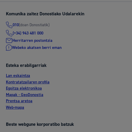
Komunika zaitez Donostiako Udalarekin
(doan Donostiatik)
010
(+34) 943 481 000
Herritarren postontzia
Webeko akatsen berri eman
Esteka erabilgarriak
Lan eskaintza
Kontratatzailaren profila
Egoitza elektronikoa
Mapak - GeoDonostia
Prentsa aretoa
Web-mapa
Beste webgune korporatibo batzuk