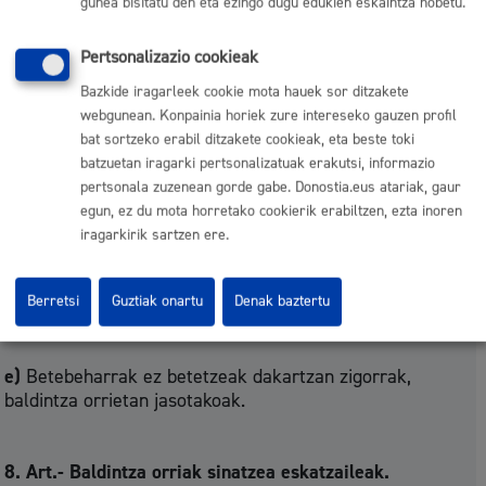
gunea bisitatu den eta ezingo dugu edukien eskaintza hobetu.
a)
Zer zerbitzu eta zenbat denboran eman behar den,
aldiro eman beharrekoa den edo epe jakinik gabe
Pertsonalizazio cookieak
ematekoa den ere jarrita.
Bazkide iragarleek cookie mota hauek sor ditzakete
b)
Zerbitzua eskatzen duenak zer diru ordaindu behar
webgunean. Konpainia horiek zure intereseko gauzen profil
duen, zenbat den prezio publikoa, zer tarifa den, zer
bat sortzeko erabil ditzakete cookieak, eta beste toki
ordain modu dagoen eta, jarri beharrik bada, zer berme
batzuetan iragarki pertsonalizatuak erakutsi, informazio
jarri behar den.
pertsonala zuzenean gorde gabe. Donostia.eus atariak, gaur
egun, ez du mota horretako cookierik erabiltzen, ezta inoren
c)
Aurrez ere zerbait ordaindu edo jarri behar den.
iragarkirik sartzen ere.
d)
Zerbitzua behar bezala eman ahal izan dadin
Berretsi
Guztiak onartu
Denak baztertu
eskatzaileak dituen betebeharrak, ordaindu behar duen
dirua ez beste gainetikoak.
e)
Betebeharrak ez betetzeak dakartzan zigorrak,
baldintza orrietan jasotakoak.
8. Art.- Baldintza orriak sinatzea eskatzaileak.