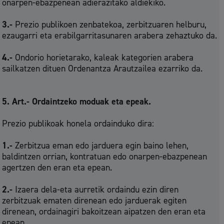
onarpen-ebazpenean adierazitako aldiekiko.
3.-
Prezio publikoen zenbatekoa, zerbitzuaren helburu,
ezaugarri eta erabilgarritasunaren arabera zehaztuko da.
4.-
Ondorio horietarako, kaleak kategorien arabera
sailkatzen dituen Ordenantza Arautzailea ezarriko da.
5. Art.- Ordaintzeko moduak eta epeak.
Prezio publikoak honela ordainduko dira:
1.-
Zerbitzua eman edo jarduera egin baino lehen,
baldintzen orrian, kontratuan edo onarpen-ebazpenean
agertzen den eran eta epean.
2.-
Izaera dela-eta aurretik ordaindu ezin diren
zerbitzuak ematen direnean edo jarduerak egiten
direnean, ordainagiri bakoitzean aipatzen den eran eta
epean.