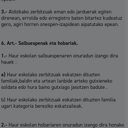
3.-
Aldizkako zerbitzuak eman edo jarduerak egiten
direnean, errolda edo erregistro baten bitartez kudeatuz
gero, agiri horren onespen-izapidean aipatutako epean.
6. Art.- Salbuespenak eta hobariak.
1.-
Haur eskolan salbuespenaren onuradun izango dira
hauek :
a)
Haur eskolako zerbitzuak eskatzen dituzten
familiak,baldin eta urtean lanbide arteko gutxieneko
soldata edo hura baino gutxiago jasotzen badute .
b) Haur eskolako zerbitzuak eskatzen dituzten familia
ugari kategoria bereziko eskatzaileak.
2.-
Haur eskolan hobariaren onuradun izango dira honako