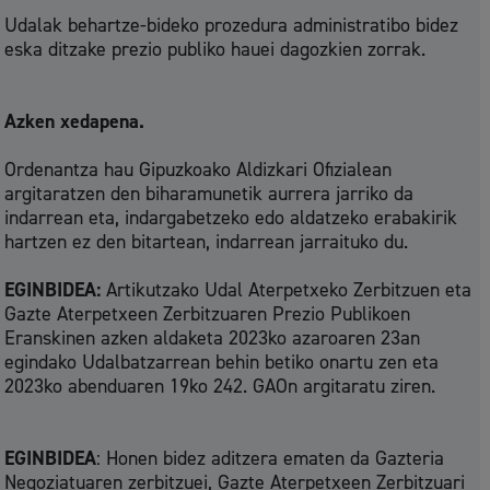
Udalak behartze-bideko prozedura administratibo bidez
eska ditzake prezio publiko hauei dagozkien zorrak.
Azken xedapena.
Ordenantza hau Gipuzkoako Aldizkari Ofizialean
argitaratzen den biharamunetik aurrera jarriko da
indarrean eta, indargabetzeko edo aldatzeko erabakirik
hartzen ez den bitartean, indarrean jarraituko du.
EGINBIDEA:
Artikutzako Udal Aterpetxeko Zerbitzuen eta
Gazte Aterpetxeen Zerbitzuaren Prezio Publikoen
Eranskinen azken aldaketa 2023ko azaroaren 23an
egindako Udalbatzarrean behin betiko onartu zen eta
2023ko abenduaren 19ko 242. GAOn argitaratu ziren.
EGINBIDEA
: Honen bidez aditzera ematen da Gazteria
Negoziatuaren zerbitzuei, Gazte Aterpetxeen Zerbitzuari