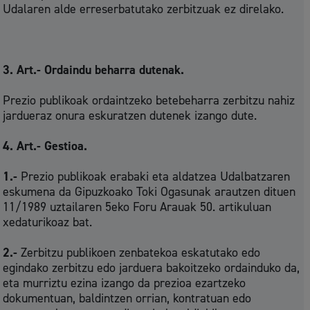
Udalaren alde erreserbatutako zerbitzuak ez direlako.
3. Art.- Ordaindu beharra dutenak.
Prezio publikoak ordaintzeko betebeharra zerbitzu nahiz
jardueraz onura eskuratzen dutenek izango dute.
4. Art.- Gestioa.
1.-
Prezio publikoak erabaki eta aldatzea Udalbatzaren
eskumena da Gipuzkoako Toki Ogasunak arautzen dituen
11/1989 uztailaren 5eko Foru Arauak 50. artikuluan
xedaturikoaz bat.
2.-
Zerbitzu publikoen zenbatekoa eskatutako edo
egindako zerbitzu edo jarduera bakoitzeko ordainduko da,
eta murriztu ezina izango da prezioa ezartzeko
dokumentuan, baldintzen orrian, kontratuan edo