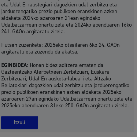
eta Udal Erraustegiari dagozkien udal zerbitzu eta
jarduerengatiko prezio publikoen eranskinen azken
aldaketa 2024ko azaroaren 21ean egindako
Udalbatzarrean onartu zela eta 2024ko abenduaren 16ko
241. GAOn argitaratu zirela.
Hutsen zuzenketa: 2025eko otsailaren 6ko 24. GAOn
argitaratu eta zuzendu da akatsa.
EGINBIDEA
: Honen bidez aditzera ematen da
Gazteentzako Aterpetxeen Zerbitzuari, Euskara
Zerbitzuari, Udal Errausketa-labeari eta Altzako
Beilatokiari dagozkien udal zerbitzu eta jarduerengatiko
prezio publikoen eranskinen azken aldaketa 2025eko
azaroaren 27an egindako Udalbatzarrean onartu zela eta
2025eko abenduaren 31eko 250. GAOn argitaratu zirela.
Itzuli