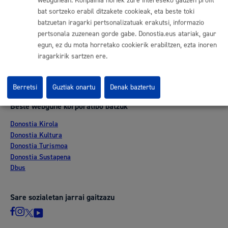
webgunean. Konpainia horiek zure intereseko gauzen profil
Esteka erabilgarriak
bat sortzeko erabil ditzakete cookieak, eta beste toki
Lan eskaintza
batzuetan iragarki pertsonalizatuak erakutsi, informazio
Kontratatzailaren profila
pertsonala zuzenean gorde gabe. Donostia.eus atariak, gaur
Egoitza elektronikoa
egun, ez du mota horretako cookierik erabiltzen, ezta inoren
Mapak - GeoDonostia
iragarkirik sartzen ere.
Prentsa aretoa
Web-mapa
Berretsi
Guztiak onartu
Denak baztertu
Beste webgune korporatibo batzuk
Donostia Kirola
Donostia Kultura
Donostia Turismoa
Donostia Sustapena
Dbus
Sare sozialetan jarrai gaitzazu