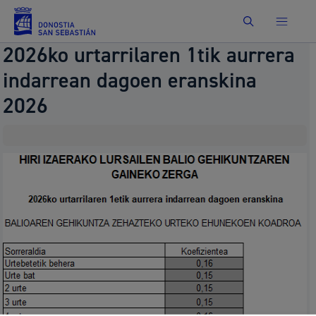
Bilatu
2026ko urtarrilaren 1tik aurrera
indarrean dagoen eranskina
2026