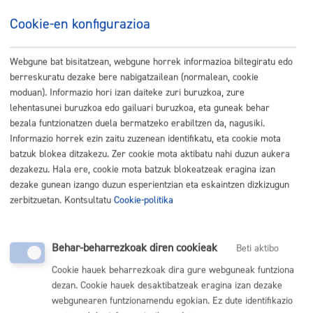
Cookie-en konfigurazioa
Webgune bat bisitatzean, webgune horrek informazioa biltegiratu edo
berreskuratu dezake bere nabigatzailean (normalean, cookie
moduan). Informazio hori izan daiteke zuri buruzkoa, zure
lehentasunei buruzkoa edo gailuari buruzkoa, eta guneak behar
bezala funtzionatzen duela bermatzeko erabiltzen da, nagusiki.
Informazio horrek ezin zaitu zuzenean identifikatu, eta cookie mota
batzuk blokea ditzakezu. Zer cookie mota aktibatu nahi duzun aukera
dezakezu. Hala ere, cookie mota batzuk blokeatzeak eragina izan
dezake gunean izango duzun esperientzian eta eskaintzen dizkizugun
zerbitzuetan. Kontsultatu
Cookie-politika
Behar-beharrezkoak diren cookieak
Beti aktibo
Cookie hauek beharrezkoak dira gure webguneak funtziona
dezan. Cookie hauek desaktibatzeak eragina izan dezake
webgunearen funtzionamendu egokian. Ez dute identifikazio