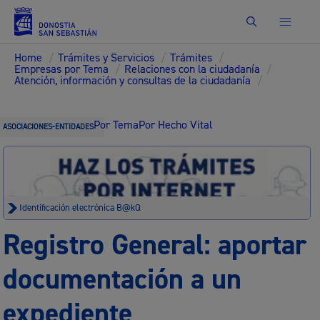
Buscar
Home
/
Trámites y Servicios
/
Trámites
/
Empresas por Tema
/
Relaciones con la ciudadanía
/
Atención, información y consultas de la ciudadanía
/
Por Tema
Por Hecho Vital
ASOCIACIONES-ENTIDADES
Identificación electrónica B@kQ
Registro General: aportar
documentación a un
expediente