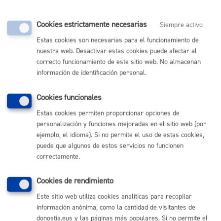
para representarla.
Cookies estrictamente necesarias
Siempre activo
Puedes autorizar a otra persona para que realice
este trámite en tu nombre rellenando esta
Estas cookies son necesarias para el funcionamiento de
nuestra web. Desactivar estas cookies puede afectar al
autorización de representación
.
correcto funcionamiento de este sitio web. No almacenan
Si quieres otorgar una representación más duradera
información de identificación personal.
puedes hacerlo en el
registro de representantes
.
Cookies funcionales
Estas cookies permiten proporcionar opciones de
personalización y funciones mejoradas en el sitio web (por
Cuándo lo pueden solicitar
ejemplo, el idioma). Si no permite el uso de estas cookies,
puede que algunos de estos servicios no funcionen
correctamente.
Durante todo el año
Cookies de rendimiento
Este sitio web utiliza cookies analíticas para recopilar
Documentación necesaria
información anónima, como la cantidad de visitantes de
donostia.eus y las páginas más populares. Si no permite el