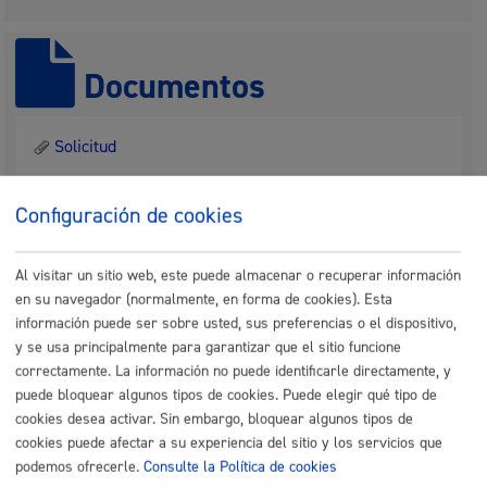
Documentos
Solicitud
Configuración de cookies
Descripción del trámite
Al visitar un sitio web, este puede almacenar o recuperar información
en su navegador (normalmente, en forma de cookies). Esta
Este trámite sirve para aportar documentación a un
información puede ser sobre usted, sus preferencias o el dispositivo,
expediente.
y se usa principalmente para garantizar que el sitio funcione
correctamente. La información no puede identificarle directamente, y
Quién lo puede solicitar
puede bloquear algunos tipos de cookies. Puede elegir qué tipo de
cookies desea activar. Sin embargo, bloquear algunos tipos de
cookies puede afectar a su experiencia del sitio y los servicios que
podemos ofrecerle.
Consulte la Política de cookies
La persona interesada o quien tenga autorización