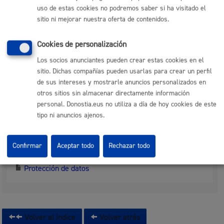
uso de estas cookies no podremos saber si ha visitado el
La requerida en la tramitación o cualquier otra que el
sitio ni mejorar nuestra oferta de contenidos.
interesado quiera aportar.
Tamaño máximo anexos:
300 Mb
Cookies de personalización
Los socios anunciantes pueden crear estas cookies en el
Responsable de la tramitación
sitio. Dichas compañías pueden usarlas para crear un perfil
de sus intereses y mostrarle anuncios personalizados en
otros sitios sin almacenar directamente información
Departamento:
Dirección de Presidencia
personal. Donostia.eus no utiliza a día de hoy cookies de este
tipo ni anuncios ajenos.
Protección de datos
Confirmar
Aceptar todo
Rechazar todo
Protección de datos
Volver al índice
Volver atrás