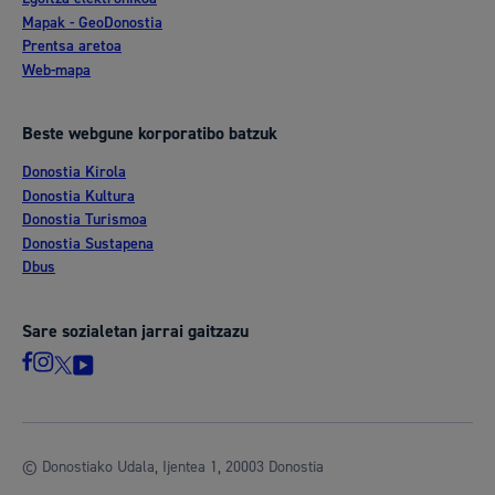
Mapak - GeoDonostia
Prentsa aretoa
Web-mapa
Beste webgune korporatibo batzuk
Donostia Kirola
Donostia Kultura
Donostia Turismoa
Donostia Sustapena
Dbus
Sare sozialetan jarrai gaitzazu
© Donostiako Udala, Ijentea 1, 20003 Donostia