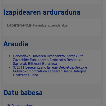
Izapidearen arduraduna
Departamentua:
Finantza Zuzendaritza
Araudia
Donostiako Udalaren Ordenantza, Zergak Eta
Zuzenbide Publikoaren Araberako Bestelako
Sarrerak Biltzeari Buruzkoa
3/2011 Legegintzako Errege Dekretua, Sektore
Publikoko Kontratuen Legearen Testu Bategina
Onartzen Duena
Datu babesa
Datuen babesa