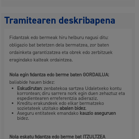
Tramitearen deskribapena
Fidantzak edo bermeak hiru helburu nagusi ditu:
obligazio bat betetzen dela bermatzea, zor baten
ordainketa garantizatzea eta obrek edo zerbitzuek
eragindako kalteak ordaintzea.
Nola egin fidantza edo berme baten GORDAILUA:
baliabide hauen bidez:
Eskudirutan
: zenbatekoa sartzea Udaletxeko kontu
korrontean; diru sarrera nork egin duen zehaztuz eta
espedientearen erreferentzia adieraziz.
Kreditu erakundeek edo elkar bermatzeko
sozietateek utzitako
abalen bidez
.
Aseguru entitateek emandako
kauzio
aseguruen
bidez.
Nola eskatu fidantza edo berme bat
I
TZULTZEA