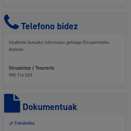
Telefono bidez
Itzulketei buruzko informazio gehiago Diruzaintzako
Atalean
Diruzaintza / Tesorería:
900 714 033
Dokumentuak
Eskabidea