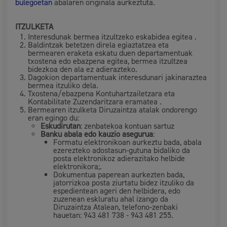
bulegoetan
abalaren originala aurkeztuta.
ITZULKETA
Interesdunak bermea itzultzeko eskabidea egitea .
Baldintzak betetzen direla egiaztatzea eta
bermearen eraketa eskatu duen departamentuak
txostena edo ebazpena egitea, bermea itzultzea
bidezkoa den ala ez adierazteko.
Dagokion departamentuak interesdunari jakinaraztea
bermea itzuliko dela.
Txostena/ebazpena Kontuhartzailetzara eta
Kontabilitate Zuzendaritzara eramatea .
Bermearen itzulketa Diruzaintza atalak ondorengo
eran egingo du:
Eskudirutan
: zenbatekoa kontuan sartuz
Banku abala edo kauzio asegurua
:
Formatu elektronikoan aurkeztu bada, abala
ezerezteko adostasun-gutuna bidaliko da
posta elektronikoz adierazitako helbide
elektronikora;.
Dokumentua paperean aurkezten bada,
jatorrizkoa posta ziurtatu bidez itzuliko da
espedientean ageri den helbidera, edo
zuzenean eskluratu ahal izango da
Diruzaintza Atalean, telefono-zenbaki
hauetan: 943 481 738 - 943 481 255.