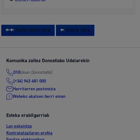
Aurkibidera itzuli
Atzera itzuli
Komunika zaitez Donostiako Udalarekin
(doan Donostiatik)
010
(+34) 943 481 000
Herritarren postontzia
Webeko akatsen berri eman
Esteka erabilgarriak
Lan eskaintza
Kontratatzailaren profila
Egoitza elektronikoa