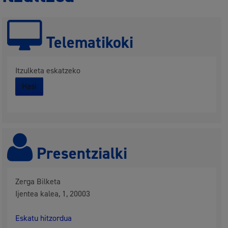
Telematikoki
Itzulketa eskatzeko
Hasi
Presentzialki
Zerga Bilketa
Ijentea kalea, 1, 20003
Eskatu hitzordua