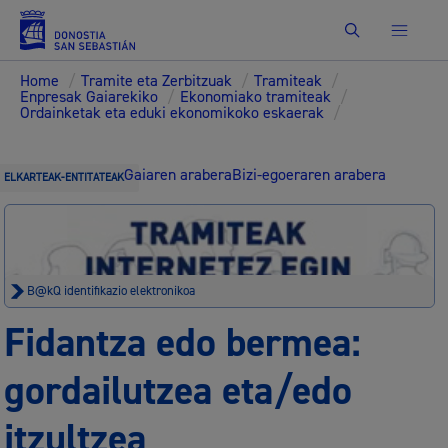
Bilatu
Home
/
Tramite eta Zerbitzuak
/
Tramiteak
/
Enpresak Gaiarekiko
/
Ekonomiako tramiteak
/
Ordainketak eta eduki ekonomikoko eskaerak
/
Gaiaren arabera
Bizi-egoeraren arabera
ELKARTEAK-ENTITATEAK
B@kQ identifikazio elektronikoa
Fidantza edo bermea:
gordailutzea eta/edo
itzultzea