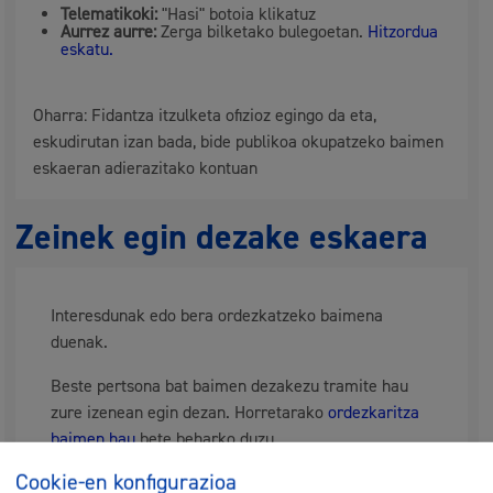
Telematikoki:
"Hasi" botoia klikatuz
Aurrez aurre:
Zerga bilketako bulegoetan.
Hitzordua
eskatu.
Oharra: Fidantza itzulketa ofizioz egingo da eta,
eskudirutan izan bada, bide publikoa okupatzeko baimen
eskaeran adierazitako kontuan
Zeinek egin dezake eskaera
Interesdunak edo bera ordezkatzeko baimena
duenak.
Beste pertsona bat baimen dezakezu tramite hau
zure izenean egin dezan. Horretarako
ordezkaritza
baimen hau
bete beharko duzu.
Cookie-en konfigurazioa
Ordezkaritza iraunkorragoa eman nahi baduzu,