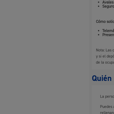
Avales
Seguro
Movilidad
Cómo solic
Telemá
Presen
Seguridad ciudadana y emergencias
Nota: Las 
y si el dep
de la ocup
Salud Pública, animales y consumo
Quién 
La perso
Infancia y juventud
Puedes a
rellena