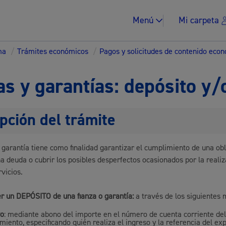
Menú
Mi carpeta
ma
/
Trámites económicos
/
Pagos y solicitudes de contenido eco
as y garantías: depósito y/
pción del trámite
Impuestos y multa
o garantía tiene como finalidad garantizar el cumplimiento de una obl
a deuda o cubrir los posibles desperfectos ocasionados por la realiz
rvicios.
Vivienda y urban
r un
DEPÓSITO
de una fianza o garantía:
a través de los siguientes 
vo
: mediante abono del importe en el número de cuenta corriente de
iento, especificando quién realiza el ingreso y la referencia del ex