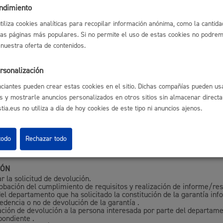
del procedimiento
endimiento
utiliza cookies analíticas para recopilar información anónima, como la cantida
las páginas más populares. Si no permite el uso de estas cookies no podremo
 nuestra oferta de contenidos.
vo
mediante transferencia bancaria a la cuenta del Ayto. En el conce
 la referencia del expediente.
estado por entidades de crédito, establecimientos financieros de cré
rsonalización
ades de garantía recíproca, que debe ser de duración indefinida.
o
s de caución
otorgados por entidades aseguradoras.
ciantes pueden crear estas cookies en el sitio. Dichas compañías pueden usa
s y mostrarle anuncios personalizados en otros sitios sin almacenar direct
ia.eus no utiliza a día de hoy cookies de este tipo ni anuncios ajenos.
ías constituidas mediante aval/seguro de caución se podrán presen
ectrónico enviando el documento a la dirección de correo
za@donostia.eu
s o en formato papel presentando el original del aval 
todo
Rechazar todo
de UDALINFO
.
IÓN
r la solicitud de devolución.
bación del cumplimiento de requisitos y realización de informe/res
del departamento que ha solicitado la constitución de la garantía in
edencia o no de devolución de la garantía .
cación de devolución a la persona interesada por parte del departam
pondiente .