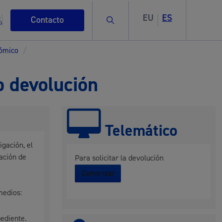
EU
ES
Buscar
Contacto
nómico
/
o devolución
s
Telemático
igación, el
ación de
Para solicitar la devolución
Comenzar
ismo
medios:
l
pediente.