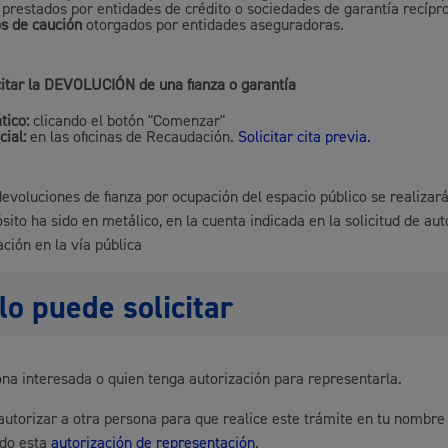
prestados por entidades de crédito o sociedades de garantía recípr
s de caución
otorgados por entidades aseguradoras.
Espacio público,
itar la
DEVOLUCIÓN
de una fianza o garantía
tico:
clicando el botón "Comenzar"
cial:
en las oficinas de Recaudación.
Solicitar cita previa.
Euskera
devoluciones de fianza por ocupación del espacio público se realizarán
ósito ha sido en metálico, en la cuenta indicada en la solicitud de au
ación en la vía pública
Desarrollo económi
lo puede solicitar
na interesada o quien tenga autorización para representarla.
Igualdad, derechos 
utorizar a otra persona para que realice este trámite en tu nombre
ndo esta
autorización de representación
.