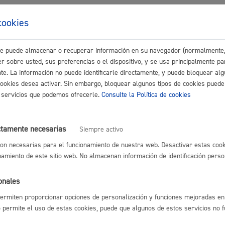
s
Calendario fiscal
volución:
cookies
a cultural
Portal de transparencia
cante bancario de la fianza o copia del aval
este puede almacenar o recuperar información en su navegador (normalmente,
r sobre usted, sus preferencias o el dispositivo, y se usa principalmente pa
áximo anexos:
10 Mb
nte. La información no puede identificarle directamente, y puede bloquear alg
cookies desea activar. Sin embargo, bloquear algunos tipos de cookies puede
os servicios que podemos ofrecerle.
Consulte la Política de cookies
de resolución y sentido del silenc
ctamente necesarias
Siempre activo
l:
6 meses
Sentido del silencio:
Negativo
on necesarias para el funcionamiento de nuestra web. Desactivar estas cook
o
en el momento.
namiento de este sitio web. No almacenan información de identificación perso
ión
por parte de Tesorería se realiza en una semana desde que llega
l Area correspondiente
onales
gal y sentido del silencio dependen del tipo de trámite. En contrataci
ermiten proporcionar opciones de personalización y funciones mejoradas en 
al es de 2 meses desde la finalización del plazo de garantía.
no permite el uso de estas cookies, puede que algunos de estos servicios no 