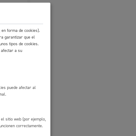
Ayuda a la tramitación
 en forma de cookies).
ra garantizar que el
unos tipos de cookies.
 afectar a su
io
ies puede afectar al
nal.
 el
ón, el plazo
el sitio web (por ejemplo,
funcionen correctamente.