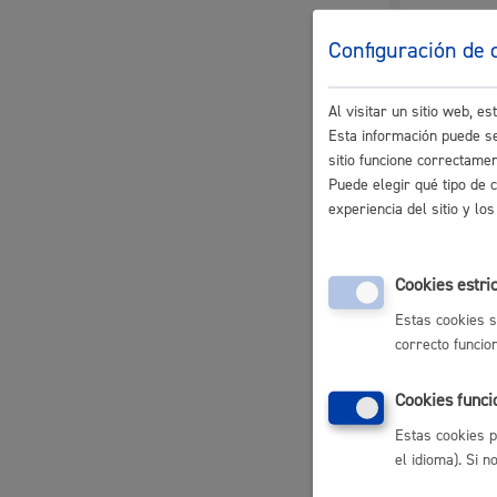
Descubre la ciudad
Aviso
Para la de
Configuración de 
La ciudad futura
Agend
Justifi
Al visitar un sitio web, 
Esta información puede se
Tamaño m
sitio funcione correctame
Puede elegir qué tipo de 
experiencia del sitio y l
Plazo 
Cookies estri
Plazo lega
Estas cookies s
El depósit
correcto funcio
La devoluc
informe de
Cookies funci
El plazo le
Estas cookies p
máximo leg
el idioma). Si 