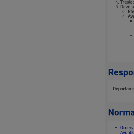
Trasla
Devoluc
Efe
Ava
Respon
Departame
Norma
Ordena
Ayunta