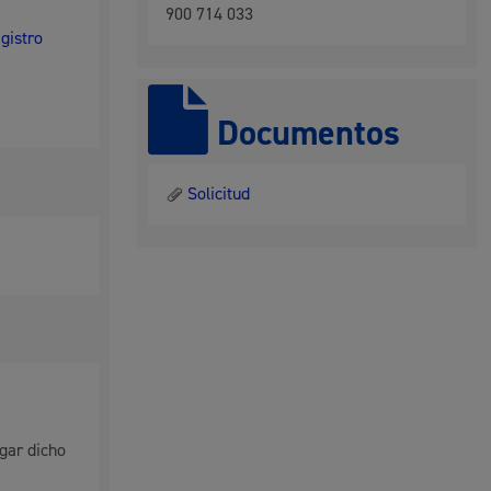
900 714 033
egistro
Documentos
Solicitud
l
Catálogo de trámites
egar dicho
les