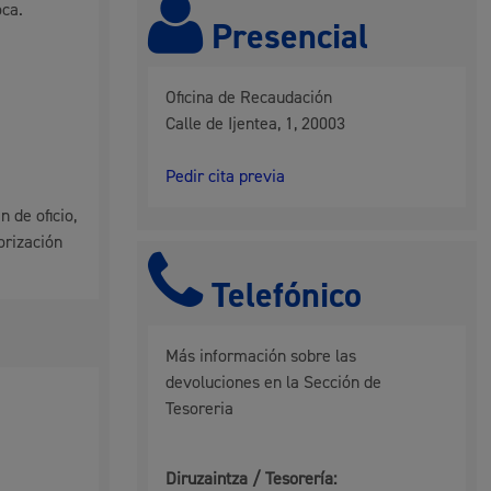
oca.
Presencial
 residuos y medioambiente
Oficina de Recaudación
Calle de Ijentea, 1, 20003
Pedir cita previa
 de oficio,
torización
Telefónico
co y empleo
Más información sobre las
devoluciones en la Sección de
Tesoreria
humanos y convivencia
Diruzaintza / Tesorería: