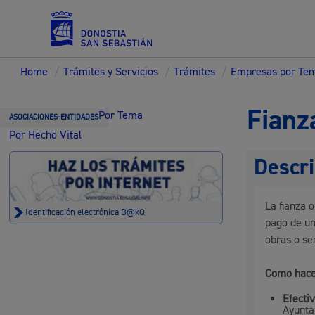
Home
/
Trámites y Servicios
/
Trámites
/
Empresas por Te
Servicios
Fianz
Por Tema
ASOCIACIONES-ENTIDADES
Por Hecho Vital
Descri
Padrón y asuntos personales
La fianza 
Identificación electrónica B@kQ
pago de un
obras o se
Servicios sociales
Como hace
Efecti
Ayuntam