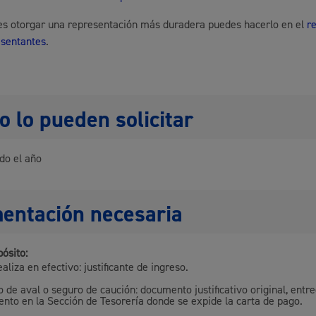
res otorgar una representación más duradera puedes hacerlo en el
r
esentantes
.
Cultura
 lo pueden solicitar
Turismo
do el año
entación necesaria
pósito:
lidad
Administración municipa
ealiza en efectivo: justificante de ingreso.
 de aval o seguro de caución: documento justificativo original, entr
as
Tablón de anuncios oficia
nto en la Sección de Tesorería donde se expide la carta de pago.