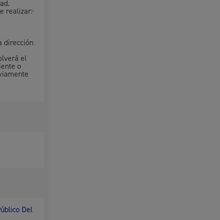
dad.
 realizar:·
a dirección
lverá el
iente o
eviamente
úblico Del