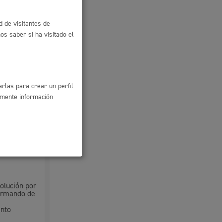
d de visitantes de
s saber si ha visitado el
pto debe
dito o
rlas para crear un perfil
amente información
tar en
en las
olución por
formando de
ento