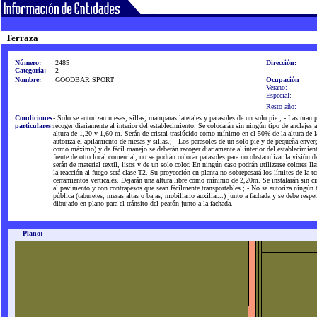
Terraza
Número:
2485
Dirección:
Categoría:
2
Nombre:
GOODBAR SPORT
Ocupación
Verano:
Especial:
Resto año:
Condiciones
- Solo se autorizan mesas, sillas, mamparas laterales y parasoles de un solo pie.; - Las mam
particulares:
recoger diariamente al interior del establecimiento. Se colocarán sin ningún tipo de anclajes
altura de 1,20 y 1,60 m. Serán de cristal traslúcido como mínimo en el 50% de la altura de 
autoriza el apilamiento de mesas y sillas.; - Los parasoles de un solo pie y de pequeña enve
como máximo) y de fácil manejo se deberán recoger diariamente al interior del establecimient
frente de otro local comercial, no se podrán colocar parasoles para no obstaculizar la visión de
serán de material textil, lisos y de un solo color. En ningún caso podrán utilizarse colores ll
la reacción al fuego será clase T2. Su proyección en planta no sobrepasará los límites de la te
cerramientos verticales. Dejarán una altura libre como mínimo de 2,20m. Se instalarán sin ci
al pavimento y con contrapesos que sean fácilmente transportables.; - No se autoriza ningún 
pública (taburetes, mesas altas o bajas, mobiliario auxiliar...) junto a fachada y se debe resp
dibujado en plano para el tránsito del peatón junto a la fachada.
Plano: