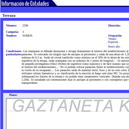
Terraza
Número:
2290
Dirección:
Categoría:
3
Nombre:
SOMOS
Ocupación
Verano:
Especial:
Resto año:
Condiciones
- Las mamparas se deberán desmontar y recoger diariamente al interior del establecimiento al 
particulares:
parasoles. Se colocarán sin ningún tipo de anclajes al pavimento y serán de una altura de 1,
máxima de 0,3 m. Serán de cristal traslúcido como mínimo en el 50% de la altura de las mis
superficie de la terraza, serán mamparas con un máximo de 2 metro de longitud.; - Se autoriz
de pequeña envergadura (16m2 (4x4m) de superficie como máximo) y de fácil manejo que se 
al interior del establecimiento.; - No se podrán colocar parasoles frente al establecimiento co
la visión de su escaparate.; - Los parasoles serán de material textil, lisos y de un solo color
utilizarse colores llamativos y su clasificación de la reacción al fuego será clase M2. Su pro
sobrepasará los límites de la terraza y no podrán tener cerramientos verticales. Dejarán una 
2,20m. Se instalarán sin cimentaciones fijas ni anclajes al pavimento y con contrapesos que 
transportables.
Plano: