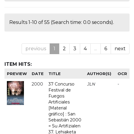
Results 1-10 of 55 (Search time: 0.0 seconds).
previous
1
2
3
4
...
6
next
ITEM HITS:
PREVIEW
DATE
TITLE
AUTHOR(S)
OCR
2000
37 Concurso
JLN
-
Festival de
Fuegos
Artificiales
[Material
gráfico] : San
Sebastián 2000
= Su Artifizialen
37. Lehiaketa