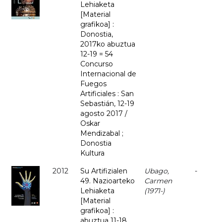
Lehiaketa
[Material
grafikoa] :
Donostia,
2017ko abuztua
12-19 = 54
Concurso
Internacional de
Fuegos
Artificiales : San
Sebastián, 12-19
agosto 2017 /
Oskar
Mendizabal ;
Donostia
Kultura
2012
Su Artifizialen
Ubago,
-
49. Nazioarteko
Carmen
Lehiaketa
(1971-)
[Material
grafikoa] :
abuztua 11-18,