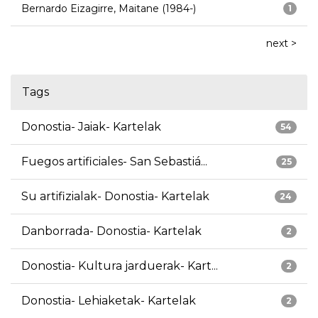
Bernardo Eizagirre, Maitane (1984-)
1
next >
Tags
Donostia- Jaiak- Kartelak
54
Fuegos artificiales- San Sebastiá...
25
Su artifizialak- Donostia- Kartelak
24
Danborrada- Donostia- Kartelak
2
Donostia- Kultura jarduerak- Kart...
2
Donostia- Lehiaketak- Kartelak
2