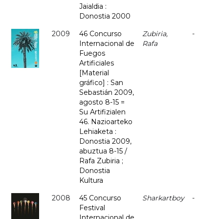
Jaialdia :
Donostia 2000
2009
46 Concurso
Zubiria,
-
Internacional de
Rafa
Fuegos
Artificiales
[Material
gráfico] : San
Sebastián 2009,
agosto 8-15 =
Su Artifizialen
46. Nazioarteko
Lehiaketa :
Donostia 2009,
abuztua 8-15 /
Rafa Zubiria ;
Donostia
Kultura
2008
45 Concurso
Sharkartboy
-
Festival
Internacional de