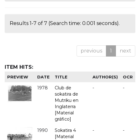
Results 1-7 of 7 (Search time: 0.001 seconds).
previous
1
next
ITEM HITS:
PREVIEW
DATE
TITLE
AUTHOR(S)
OCR
1978
Club de
-
-
sokatira de
Mutriku en
Inglaterra
[Material
gráfico]
1990
Sokatira 4
-
-
[Material