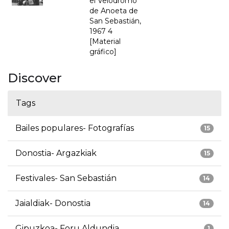
el Velódromo
de Anoeta de
San Sebastián,
1967 4
[Material
gráfico]
Discover
Tags
Bailes populares- Fotografías
15
Donostia- Argazkiak
15
Festivales- San Sebastián
14
Jaialdiak- Donostia
14
Gipuzkoa- Foru Aldundia
1