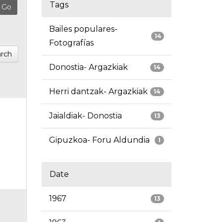
Tags
Bailes populares-
14
Fotografías
rch
Donostia- Argazkiak
14
Herri dantzak- Argazkiak
14
Jaialdiak- Donostia
13
Gipuzkoa- Foru Aldundia
1
Date
1967
13