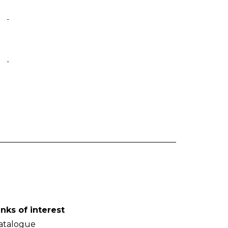
-
-
inks of interest
atalogue