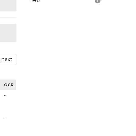
1963
1
next
OCR
-
-