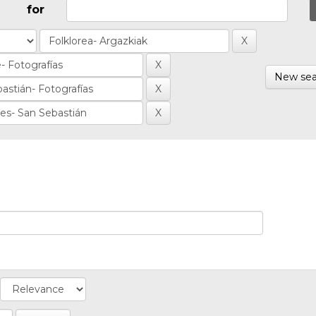
for
New sea