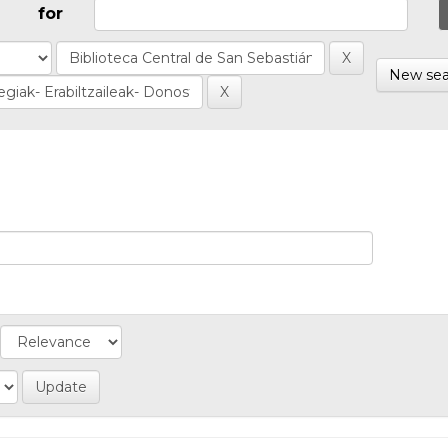
for
New sea