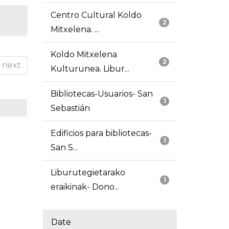
Centro Cultural Koldo
2
Mitxelena. ...
Koldo Mitxelena
2
next
Kulturunea. Libur...
Bibliotecas-Usuarios- San
1
Sebastián
Edificios para bibliotecas-
1
San S...
Liburutegietarako
1
eraikinak- Dono...
Date