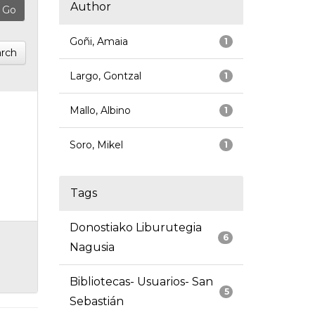
Author
Goñi, Amaia
1
rch
Largo, Gontzal
1
Mallo, Albino
1
Soro, Mikel
1
Tags
Donostiako Liburutegia
6
Nagusia
Bibliotecas- Usuarios- San
5
Sebastián