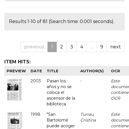
Results 1-10 of 81 (Search time: 0.001 seconds).
previous
1
2
3
4
...
9
next
ITEM HITS:
PREVIEW
DATE
TITLE
AUTHOR(S)
OCR
2003
Pasan los
-
Este
años y no se
docume
coloca el
contiene
ascensor de la
OCR
biblioteca
1998
"San
Turrau,
Este
Bartolomé
Cristina
docume
puede acoger
contiene