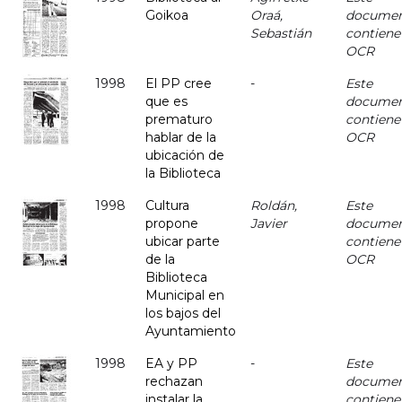
Goikoa
Oraá,
docume
Sebastián
contiene
OCR
1998
El PP cree
-
Este
que es
docume
prematuro
contiene
hablar de la
OCR
ubicación de
la Biblioteca
1998
Cultura
Roldán,
Este
propone
Javier
docume
ubicar parte
contiene
de la
OCR
Biblioteca
Municipal en
los bajos del
Ayuntamiento
1998
EA y PP
-
Este
rechazan
docume
instalar la
contiene