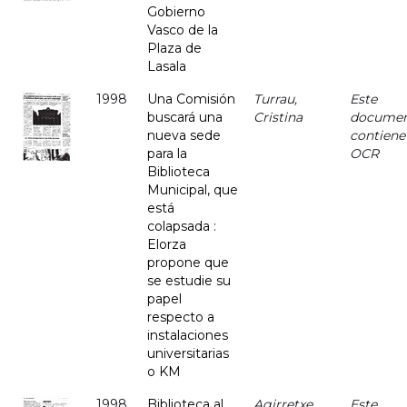
Gobierno
Vasco de la
Plaza de
Lasala
1998
Una Comisión
Turrau,
Este
buscará una
Cristina
docume
nueva sede
contiene
para la
OCR
Biblioteca
Municipal, que
está
colapsada :
Elorza
propone que
se estudie su
papel
respecto a
instalaciones
universitarias
o KM
1998
Biblioteca al
Agirretxe
Este