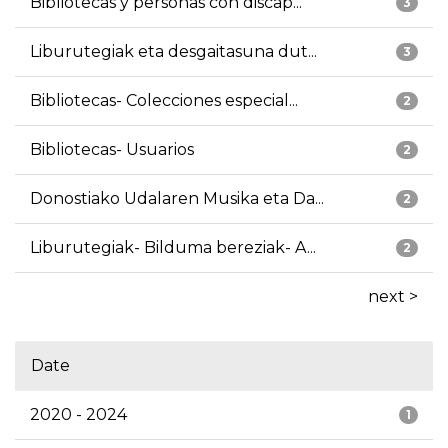
Bibliotecas y personas con discap...
3
Liburutegiak eta desgaitasuna dut...
3
Bibliotecas- Colecciones especial...
2
Bibliotecas- Usuarios
2
Donostiako Udalaren Musika eta Da...
2
Liburutegiak- Bilduma bereziak- A...
2
next >
Date
2020 - 2024
1