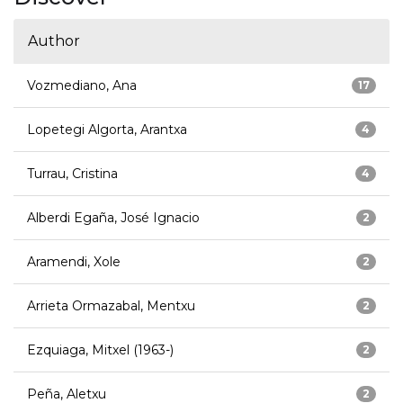
Author
Vozmediano, Ana
17
Lopetegi Algorta, Arantxa
4
Turrau, Cristina
4
Alberdi Egaña, José Ignacio
2
Aramendi, Xole
2
Arrieta Ormazabal, Mentxu
2
Ezquiaga, Mitxel (1963-)
2
Peña, Aletxu
2