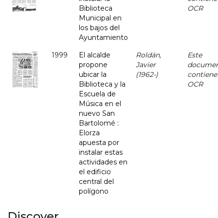
Biblioteca
OCR
Municipal en
los bajos del
Ayuntamiento
1999
El alcalde
Roldán,
Este
propone
Javier
docume
ubicar la
(1962-)
contiene
Biblioteca y la
OCR
Escuela de
Música en el
nuevo San
Bartolomé :
Elorza
apuesta por
instalar estas
actividades en
el edificio
central del
polígono
Discover