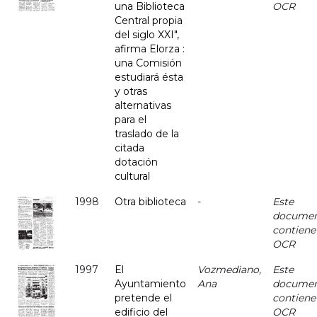
una Biblioteca
OCR
Central propia
del siglo XXI",
afirma Elorza :
una Comisión
estudiará ésta
y otras
alternativas
para el
traslado de la
citada
dotación
cultural
1998
Otra biblioteca
-
Este
docume
contiene
OCR
1997
El
Vozmediano,
Este
Ayuntamiento
Ana
docume
pretende el
contiene
edificio del
OCR