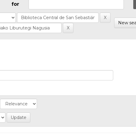
for
New sea