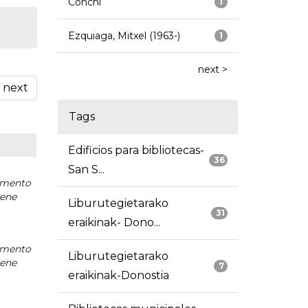
Conchi
1
Ezquiaga, Mitxel (1963-)
1
next >
next
Tags
Edificios para bibliotecas-
36
San S...
mento
iene
Liburutegietarako
31
eraikinak- Dono...
mento
Liburutegietarako
iene
7
eraikinak-Donostia