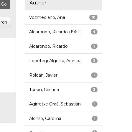
Author
Vozmediano, Ana
10
rch
Aldarondo, Ricardo (1961-)
4
Aldarondo, Ricardo
2
Lopetegi Algorta, Arantxa
2
Roldán, Javier
2
Turrau, Cristina
2
Agirretxe Oraá, Sebastián
1
Alonso, Carolina
1