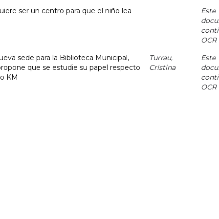
quiere ser un centro para que el niño lea
-
Este
docu
cont
OCR
eva sede para la Biblioteca Municipal,
Turrau,
Este
 propone que se estudie su papel respecto
Cristina
docu
s o KM
cont
OCR