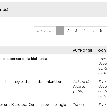
nds).
previous
1
2
3
4
...
6
AUTHOR(S)
OCR
 el ascensor de la biblioteca
-
Este
docu
cont
OCR
elebran hoy el día del Libro Infantil en
Aldarondo,
Este
Ricardo
docu
(1961-)
cont
OCR
 una Biblioteca Central propia del siglo
Turrau,
Este