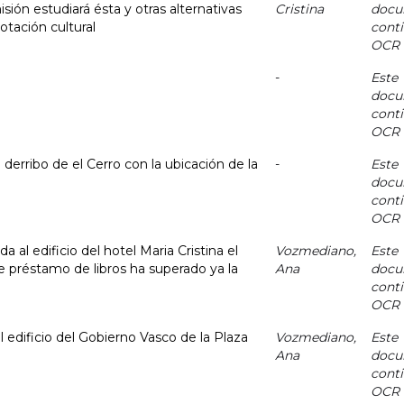
isión estudiará ésta y otras alternativas
Cristina
docu
dotación cultural
cont
OCR
-
Este
docu
cont
OCR
l derribo de el Cerro con la ubicación de la
-
Este
docu
cont
OCR
da al edificio del hotel Maria Cristina el
Vozmediano,
Este
de préstamo de libros ha superado ya la
Ana
docu
cont
OCR
edificio del Gobierno Vasco de la Plaza
Vozmediano,
Este
Ana
docu
cont
OCR