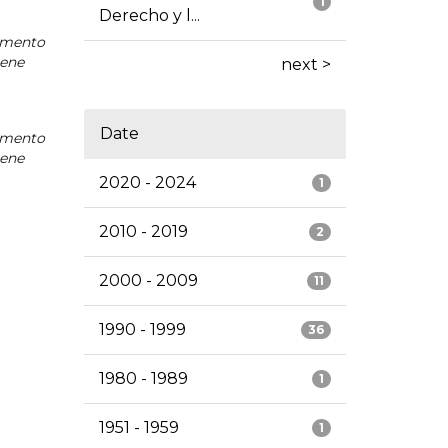
1
Derecho y l...
mento
iene
next >
Date
mento
iene
2020 - 2024
1
2010 - 2019
2
2000 - 2009
11
1990 - 1999
36
1980 - 1989
1
1951 - 1959
1