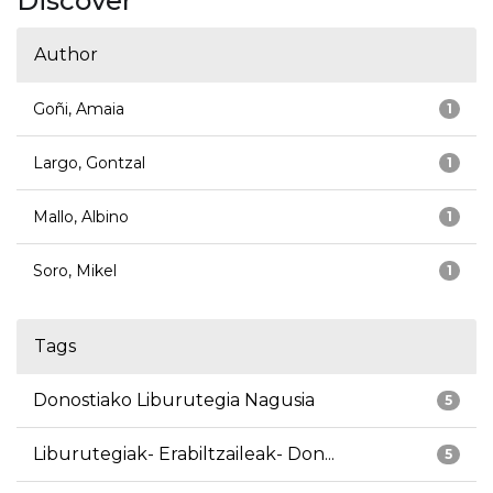
Discover
Author
Goñi, Amaia
1
Largo, Gontzal
1
Mallo, Albino
1
Soro, Mikel
1
Tags
Donostiako Liburutegia Nagusia
5
Liburutegiak- Erabiltzaileak- Don...
5