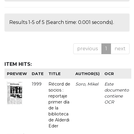
Results 1-5 of 5 (Search time: 0.001 seconds).
previous
1
next
ITEM HITS:
PREVIEW
DATE
TITLE
AUTHOR(S)
OCR
1999
Récord de
Soro, Mikel
Este
socios :
documento
reportaje
contiene
primer día
OCR
de la
biblioteca
de Alderdi
Eder