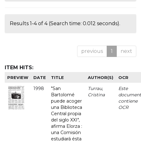
Results 1-4 of 4 (Search time: 0.012 seconds).
previous
1
next
ITEM HITS:
PREVIEW
DATE
TITLE
AUTHOR(S)
OCR
1998
"San
Turrau,
Este
Bartolomé
Cristina
documen
puede acoger
contiene
una Biblioteca
OCR
Central propia
del siglo XXI",
afirma Elorza :
una Comisión
estudiará ésta