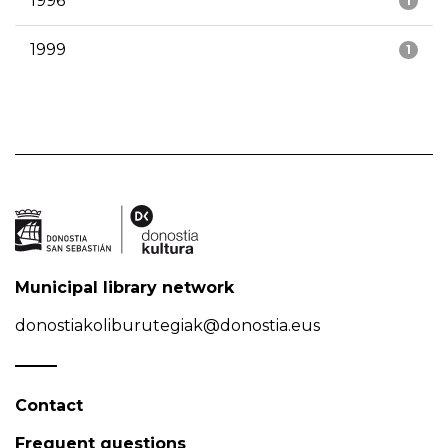
1996
1
1999
1
Municipal library network
donostiakoliburutegiak@donostia.eus
Contact
Frequent questions