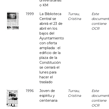
universitarias
o KM
1999
La Biblioteca
Turrau,
Este
Central se
Cristina
documen
abrirá el 23 de
contiene
abril en los
OCR
bajos del
Ayuntamiento
con oferta
ampliada : el
edificio de la
plaza de la
Constitución
se cerrará el
lunes para
hacer el
traslado
1996
Joven de
Turrau,
Este
espíritu y
Cristina
documen
centenaria
contiene
OCR